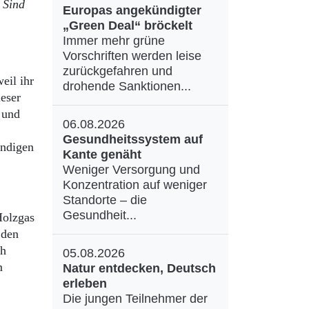
 Sind
Europas angekündigter
„Green Deal“ bröckelt
Immer mehr grüne
Vorschriften werden leise
zurückgefahren und
eil ihr
drohende Sanktionen...
eser
 und
06.08.2026
Gesundheitssystem auf
endigen
Kante genäht
Weniger Versorgung und
Konzentration auf weniger
Standorte – die
Gesundheit...
Holzgas
 den
ch
05.08.2026
m
Natur entdecken, Deutsch
erleben
Die jungen Teilnehmer der