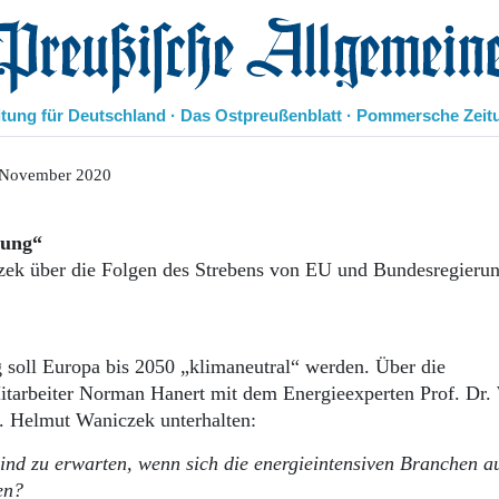
eußische Allgemeine Zeitung
itung für Deutschland · Das Ostpreußenblatt · Pommersche Zeit
Politik
 November 2020
Kultur
Wirtschaft
rung“
Panorama
zek über die Folgen des Strebens von EU und Bundesregieru
Gesellschaft
Leben
Geschichte
Ostpreußen
oll Europa bis 2050 „klimaneutral“ werden. Über die
Pommern
itarbeiter Norman Hanert mit dem Energieexperten Prof. Dr.
Berlin-Brandenburg
. Helmut Waniczek unterhalten:
Schlesien
Danzig und Westpreußen
ind zu erwarten, wenn sich die energieintensiven Branchen a
Bücher
en?