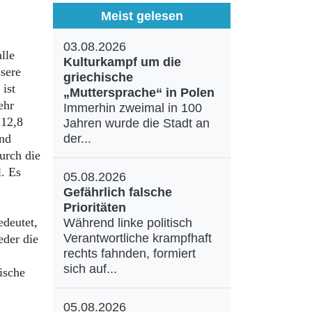
Meist gelesen
03.08.2026
lle
Kulturkampf um die
sere
griechische
ist
„Muttersprache“ in Polen
ehr
Immerhin zweimal in 100
 12,8
Jahren wurde die Stadt an
und
der...
urch die
l. Es
05.08.2026
Gefährlich falsche
Prioritäten
edeutet,
Während linke politisch
Verantwortliche krampfhaft
eder die
rechts fahnden, formiert
sich auf...
ische
05.08.2026