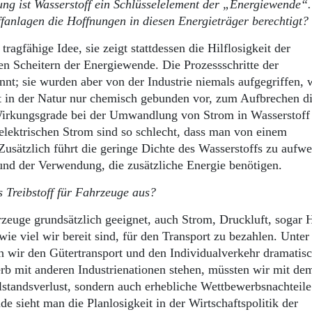
ung ist Wasserstoff ein Schlüsselelement der „Energiewende“.
fanlagen die Hoffnungen in diesen Energieträger berechtigt?
tragfähige Idee, sie zeigt stattdessen die Hilflosigkeit der
n Scheitern der Energiewende. Die Prozessschritte der
nnt; sie wurden aber von der Industrie niemals aufgegriffen, w
mt in der Natur nur chemisch gebunden vor, zum Aufbrechen di
 Wirkungsgrade bei der Umwandlung von Strom in Wasserstoff
lektrischen Strom sind so schlecht, dass man von einem
sätzlich führt die geringe Dichte des Wasserstoffs zu aufw
und der Verwendung, die zusätzliche Energie benötigen.
s Treibstoff für Fahrzeuge aus?
hrzeuge grundsätzlich geeignet, auch Strom, Druckluft, sogar 
wie viel wir bereit sind, für den Transport zu bezahlen. Unter
 wir den Gütertransport und den Individualverkehr dramatis
b mit anderen Industrienationen stehen, müssten wir mit de
lstandsverlust, sondern auch erhebliche Wettbewerbsnachteile
 sieht man die Planlosigkeit in der Wirtschaftspolitik der