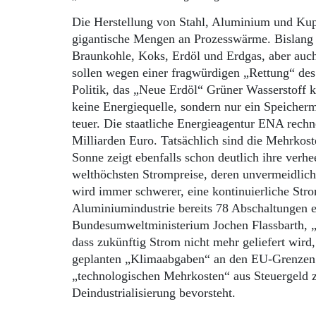
Die Herstellung von Stahl, Aluminium und Kup
gigantische Mengen an Prozesswärme. Bislang s
Braunkohle, Koks, Erdöl und Erdgas, aber auch
sollen wegen einer fragwürdigen „Rettung“ des
Politik, das „Neue Erdöl“ Grüner Wasserstoff 
keine Energiequelle, sondern nur ein Speicher
teuer. Die staatliche Energieagentur ENA rechne
Milliarden Euro. Tatsächlich sind die Mehrkost
Sonne zeigt ebenfalls schon deutlich ihre verh
welthöchsten Strompreise, deren unvermeidliche
wird immer schwerer, eine kontinuierliche Str
Aluminiumindustrie bereits 78 Abschaltungen e
Bundesumweltministerium Jochen Flassbarth, „G
dass zukünftig Strom nicht mehr geliefert wird
geplanten „Klimaabgaben“ an den EU-Grenzen no
„technologischen Mehrkosten“ aus Steuergeld z
Deindustrialisierung bevorsteht.