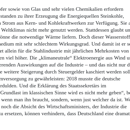
fer sowie von Glas und sehr vielen Chemikalien erfordern
tanden zu ihrer Erzeugung die Energiequellen Steinkohle,
 Strom aus Kern- und Kohlekraftwerken zur Verfügung. Sie a
 Weltklimas nicht mehr genutzt werden. Stattdessen glaubt un
könne die notwendige Wärme liefern. Doch dieser Wasserstoff 
medium mit sehr schlechtem Wirkungsgrad. Und damit ist er s
t allein für die Stahlindustrie mit jährlichen Mehrkosten von
en viel höher. Die „klimaneutrale“ Elektroenergie aus Wind 
eerenden Auswirkungen auf die Industrie – und das nicht nur d
 weitere Steigerung durch Steuergelder kaschiert werden sol
omversorgung zu gewährleisten: 2018 musste die deutsche
rdulden. Und die Erklärung des Staatssekretärs im
rundlast im klassischen Sinne wird es nicht mehr geben“, b
, wenn man ihn braucht, sondern, wenn just welcher da ist. W
ch die Absicht des Wirtschaftsministers, der Industrie die
u ersetzen, können verhindern, dass Deutschland eine dramat