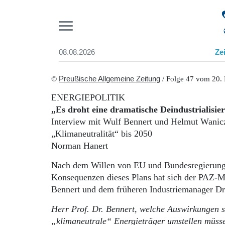
Pr
08.08.2026
Ze
Suchen und finden
Start
©
Preußische Allgemeine Zeitung
/ Folge 47 vom 20.
Wer wir sind
ENERGIEPOLITIK
Aktuelle Ausgabe
„Es droht eine dramatische Deindustrialisie
Abonnenten-Login
Interview mit Wulf Bennert und Helmut Wanic
Abonnent werden
„Klimaneutralität“ bis 2050
Abo Prämien
Norman Hanert
Archiv
Mediadaten
Nach dem Willen von EU und Bundesregierung s
Konsequenzen dieses Plans hat sich der PAZ-M
Bennert und dem früheren Industriemanager Dr
Herr Prof. Dr. Bennert, welche Auswirkungen s
„klimaneutrale“ Energieträger umstellen müss