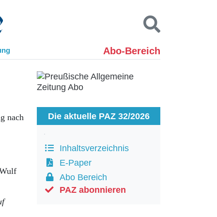
Abo-Bereich
ung
Kontakt
Impressum
Datenschutz
SUCHEN
Die aktuelle PAZ 32/2026
ng nach
Inhaltsverzeichnis
E-Paper
 Wulf
Abo Bereich
PAZ abonnieren
uf