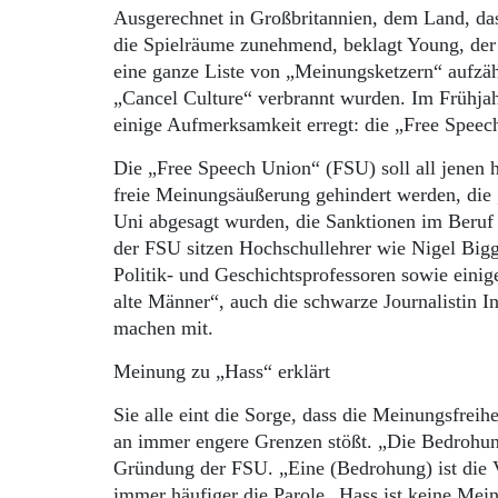
Ausgerechnet in Großbritannien, dem Land, das 
die Spielräume zunehmend, beklagt Young, der 
eine ganze Liste von „Meinungsketzern“ aufzäh
„Cancel Culture“ verbrannt wurden. Im Frühjah
einige Aufmerksamkeit erregt: die „Free Speec
Die „Free Speech Union“ (FSU) soll all jenen 
freie Meinungsäußerung gehindert werden, die 
Uni abgesagt wurden, die Sanktionen im Beruf 
der FSU sitzen Hochschullehrer wie Nigel Bigga
Politik- und Geschichtsprofessoren sowie einig
alte Männer“, auch die schwarze Journalistin I
machen mit.
Meinung zu „Hass“ erklärt
Sie alle eint die Sorge, dass die Meinungsfre
an immer engere Grenzen stößt. „Die Bedrohung
Gründung der FSU. „Eine (Bedrohung) ist die 
immer häufiger die Parole „Hass ist keine Mein