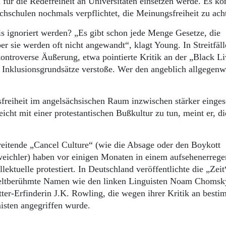
ür die Redefreiheit an Universitäten einsetzen werde. Es kö
chschulen nochmals verpflichtet, die Meinungsfreiheit zu ach
is ignoriert werden? „Es gibt schon jede Menge Gesetze, die
ber sie werden oft nicht angewandt“, klagt Young. In Streitfäl
kontroverse Äußerung, etwa pointierte Kritik an der „Black Li
 Inklusionsgrundsätze verstoße. Wer den angeblich allgegenw
freiheit im angelsächsischen Raum inzwischen stärker einges
icht mit einer protestantischen Bußkultur zu tun, meint er, di
eitende „Cancel Culture“ (wie die Absage oder den Boykott
weichler) haben vor einigen Monaten in einem aufsehenerreg
ektuelle protestiert. In Deutschland veröffentlichte die „Zeit
weltberühmte Namen wie den linken Linguisten Noam Chomsky
ter-Erfinderin J.K. Rowling, die wegen ihrer Kritik an best
sten angegriffen wurde.