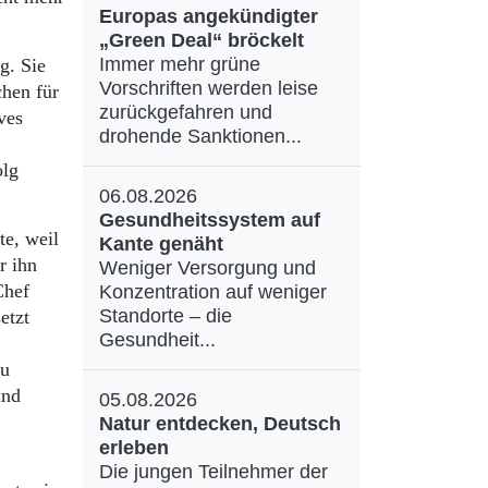
Europas angekündigter
„Green Deal“ bröckelt
Immer mehr grüne
g. Sie
Vorschriften werden leise
chen für
zurückgefahren und
ves
drohende Sanktionen...
olg
06.08.2026
Gesundheitssystem auf
te, weil
Kante genäht
r ihn
Weniger Versorgung und
Chef
Konzentration auf weniger
Standorte – die
etzt
Gesundheit...
zu
und
05.08.2026
Natur entdecken, Deutsch
erleben
Die jungen Teilnehmer der