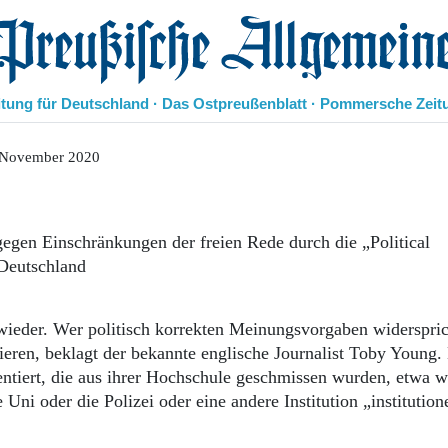
eußische Allgemeine Zeitung
itung für Deutschland · Das Ostpreußenblatt · Pommersche Zeit
Politik
 November 2020
Kultur
Wirtschaft
Panorama
gegen Einschränkungen der freien Rede durch die „Political
Gesellschaft
 Deutschland
Leben
Geschichte
Ostpreußen
wieder. Wer politisch korrekten Meinungsvorgaben widerspric
Pommern
lieren, beklagt der bekannte englische Journalist Toby Young
Berlin-Brandenburg
tiert, die aus ihrer Hochschule geschmissen wurden, etwa we
Schlesien
Danzig und Westpreußen
Uni oder die Polizei oder eine andere Institution „institutione
Bücher