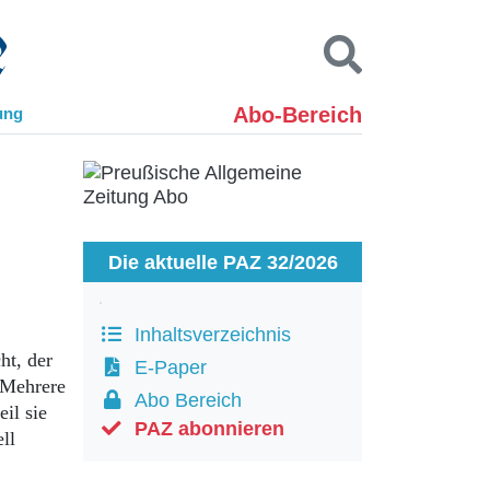
Abo-Bereich
ung
Kontakt
Impressum
Datenschutz
SUCHEN
Die aktuelle PAZ 32/2026
Inhaltsverzeichnis
ht, der
E-Paper
. Mehrere
Abo Bereich
il sie
PAZ abonnieren
ll