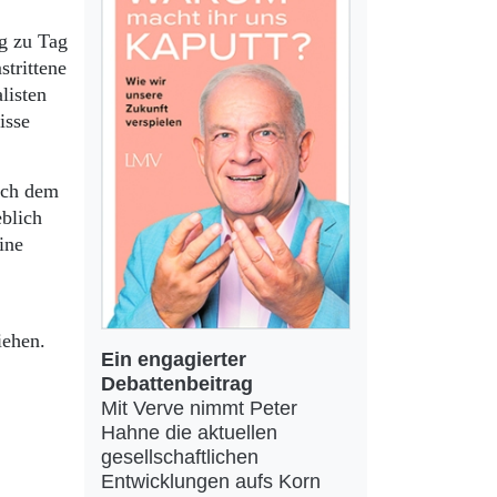
ag zu Tag
strittene
listen
isse
nach dem
blich
ine
iehen.
Ein engagierter
Debattenbeitrag
Mit Verve nimmt Peter
Hahne die aktuellen
gesellschaftlichen
Entwicklungen aufs Korn