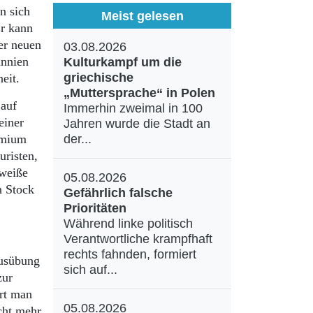
n sich
Meist gelesen
Er kann
er neuen
03.08.2026
annien
Kulturkampf um die
griechische
eit.
„Muttersprache“ in Polen
 auf
Immerhin zweimal in 100
einer
Jahren wurde die Stadt an
emium
der...
uristen,
„weiße
05.08.2026
n Stock
Gefährlich falsche
Prioritäten
Während linke politisch
Verantwortliche krampfhaft
rechts fahnden, formiert
Ausübung
sich auf...
zur
rt man
05.08.2026
cht mehr