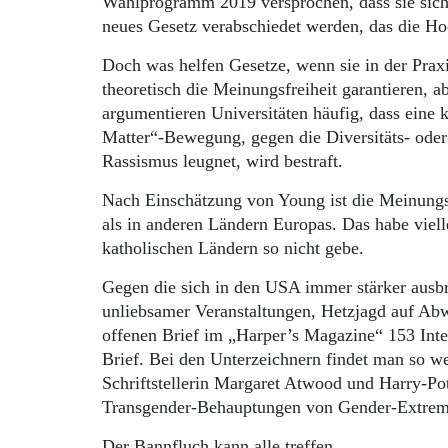
Wahlprogramm 2019 versprochen, dass sie sich f
neues Gesetz verabschiedet werden, das die Ho
Doch was helfen Gesetze, wenn sie in der Prax
theoretisch die Meinungsfreiheit garantieren, a
argumentieren Universitäten häufig, dass eine 
Matter“-Bewegung, gegen die Diversitäts- oder
Rassismus leugnet, wird bestraft.
Nach Einschätzung von Young ist die Meinungs
als in anderen Ländern Europas. Das habe vielle
katholischen Ländern so nicht gebe.
Gegen die sich in den USA immer stärker ausbr
unliebsamer Veranstaltungen, Hetzjagd auf Ab
offenen Brief im „Harper’s Magazine“ 153 Intell
Brief. Bei den Unterzeichnern findet man so 
Schriftstellerin Margaret Atwood und Harry-Pot
Transgender-Behauptungen von Gender-Extremi
Der Bannfluch kann alle treffen