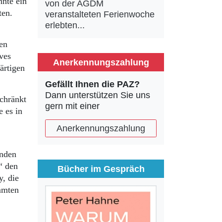
nnte ein
von der AGDM
ten.
veranstalteten Ferienwoche
erlebten...
len
ves
Anerkennungszahlung
ärtigen
Gefällt Ihnen die PAZ?
Dann unterstützen Sie uns
chränkt
gern mit einer
e es in
Anerkennungszahlung
enden
“ den
Bücher im Gespräch
, die
immten