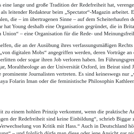
eine lange und große Tradition der Redefreiheit hat, verenge
als leitender Redakteur beim „Spectator“-Magazin arbeitet. 
len, die – im übertragenen Sinne – auf dem Scheiterhaufen d
r hat Young deshalb eine Organisation gegründet, die in Brit
h Union“ – eine Organisation für die Rede- und Meinungsfreih
helfen, die an der Ausübung ihres verfassungsmäßigen Rechts
„von digitalen Mobs“ angegriffen werden, deren Vorträge an 
erlitten oder sogar ihren Job verloren haben. Im Führungsgr
r, Moraltheologe an der Universität Oxford, im Beirat sind J
e prominente Journalisten vertreten. Es sind keineswegs nur 
naya Folarin Iman oder die feministische Philosophin Kathlee
iheit zu einem hohlen Prinzip verkommt, wenn die praktische 
en der Redefreiheit sind keine Einbildung“, schrieb Biggar 
Verwechselung von Kritik mit Hass.“ Auch in Deutschland hö
ung“ – und folglich dürfe man diese oder jene Ansicht gar ni