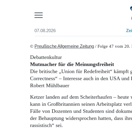
Pr
07.08.2026
Ze
Suchen und finden
Start
©
Preußische Allgemeine Zeitung
/ Folge 47 vom 20.
Wer wir sind
Debattenkultur
Aktuelle Ausgabe
Mutmacher für die Meinungsfreiheit
Abonnenten-Login
Die britische „Union für Redefreiheit“ kämpft 
Abonnent werden
Correctness“ – Interesse auch in den USA und
Abo Prämien
Robert Mühlbauer
Archiv
Mediadaten
Ketzer landen auf dem Scheiterhaufen – heute 
kann in Großbritannien seinen Arbeitsplatz ver
Fälle von Dozenten und Studenten sind dokumen
der Behauptung widersprochen hatten, dass ihre 
rassistisch“ sei.