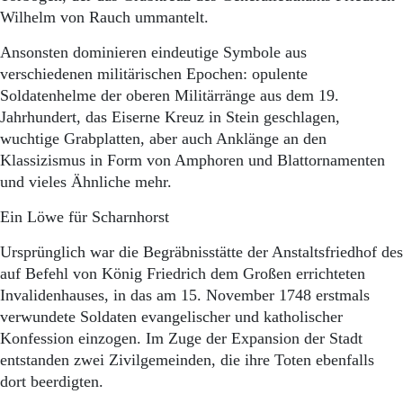
Aktuelle Ausgabe
Wilhelm von Rauch ummantelt.
Abonnenten-Login
Abonnent werden
Ansonsten dominieren eindeutige Symbole aus
Abo Prämien
verschiedenen militärischen Epochen: opulente
Archiv
Soldatenhelme der oberen Militärränge aus dem 19.
Mediadaten
Jahrhundert, das Eiserne Kreuz in Stein geschlagen,
Kontakt
wuchtige Grabplatten, aber auch Anklänge an den
Impressum
Klassizismus in Form von Amphoren und Blattornamenten
Datenschutz
und vieles Ähnliche mehr.
Ein Löwe für Scharnhorst
Ursprünglich war die Begräbnisstätte der Anstaltsfriedhof des
auf Befehl von König Friedrich dem Großen errichteten
Invalidenhauses, in das am 15. November 1748 erstmals
verwundete Soldaten evangelischer und katholischer
Konfession einzogen. Im Zuge der Expansion der Stadt
entstanden zwei Zivilgemeinden, die ihre Toten ebenfalls
dort beerdigten.