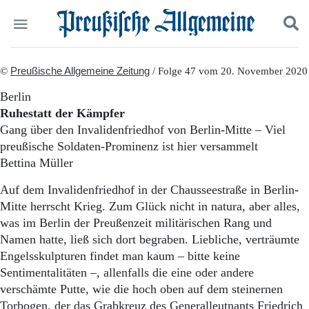
Politik
©
Preußische Allgemeine Zeitung
Suchen und finden
/ Folge 47 vom 20. November 2020
Kultur
Berlin
Wirtschaft
Ruhestatt der Kämpfer
Panorama
Gang über den Invalidenfriedhof von Berlin-Mitte – Viel
Gesellschaft
preußische Soldaten-Prominenz ist hier versammelt
Leben
Bettina Müller
Geschichte
Ostpreußen
Auf dem Invalidenfriedhof in der Chausseestraße in Berlin-
Pommern
Mitte herrscht Krieg. Zum Glück nicht in natura, aber alles,
Berlin-Brandenburg
was im Berlin der Preußenzeit militärischen Rang und
Schlesien
Danzig und Westpreußen
Namen hatte, ließ sich dort begraben. Liebliche, verträumte
Bücher
Engelsskulpturen findet man kaum – bitte keine
Sentimentalitäten –, allenfalls die eine oder andere
Start
verschämte Putte, wie die hoch oben auf dem steinernen
Wer wir sind
Torbogen, der das Grabkreuz des Generalleutnants Friedrich