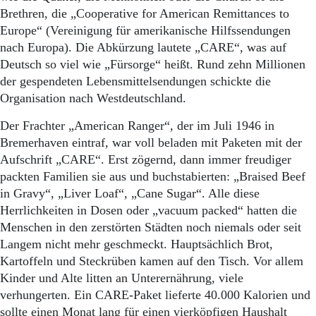
Aktuelle Ausgabe
Brethren, die „Coopera­tive for American Remittances to
Abonnenten-Login
Europe“ (Vereinigung für amerikanische Hilfssendungen
Abonnent werden
nach Europa). Die Abkürzung lautete „CARE“, was auf
Abo Prämien
Archiv
Deutsch so viel wie „Fürsorge“ heißt. Rund zehn Millionen
Mediadaten
der gespendeten Lebensmittelsendungen schickte die
Organisation nach Westdeutschland.
Kontakt
Impressum
Der Frachter „American Ranger“, der im Juli 1946 in
Datenschutz
Bremerhaven eintraf, war voll beladen mit Paketen mit der
Aufschrift „CARE“. Erst zögernd, dann immer freudiger
packten Familien sie aus und buchstabierten: „Braised Beef
in Gravy“, „Liver Loaf“, „Cane Sugar“. Alle diese
Herrlichkeiten in Dosen oder „vacuum packed“ hatten die
Menschen in den zerstörten Städten noch niemals oder seit
Langem nicht mehr geschmeckt. Hauptsächlich Brot,
Kartoffeln und Steckrüben kamen auf den Tisch. Vor allem
Kinder und Alte litten an Unterernährung, viele
verhungerten. Ein CARE-Paket lieferte 40.000 Kalorien und
sollte einen Monat lang für einen vierköpfigen Haushalt