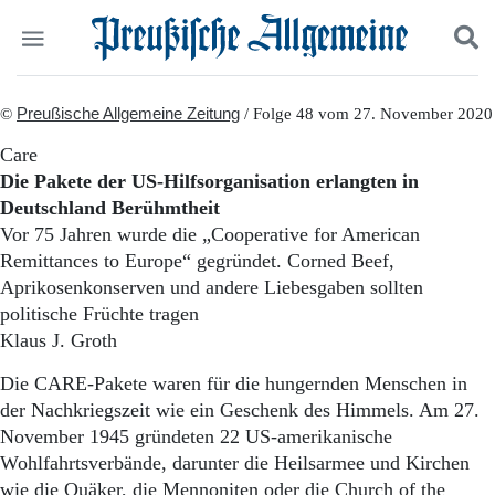
Politik
©
Preußische Allgemeine Zeitung
Suchen und finden
/ Folge 48 vom 27. November 2020
Kultur
Care
Wirtschaft
Die Pakete der US-Hilfsorganisation erlangten in
Panorama
Deutschland Berühmtheit
Gesellschaft
Vor 75 Jahren wurde die „Cooperative for American
Leben
Remittances to Europe“ gegründet. Corned Beef,
Geschichte
Ostpreußen
Aprikosenkonserven und andere Liebesgaben sollten
Pommern
politische Früchte tragen
Berlin-Brandenburg
Klaus J. Groth
Schlesien
Danzig und Westpreußen
Die CARE-Pakete waren für die hungernden Menschen in
Bücher
der Nachkriegszeit wie ein Geschenk des Himmels. Am 27.
November 1945 gründeten 22 US-amerikanische
Start
Wohlfahrtsverbände, darunter die Heilsarmee und Kirchen
Wer wir sind
wie die Quäker, die Mennoniten oder die Church of the