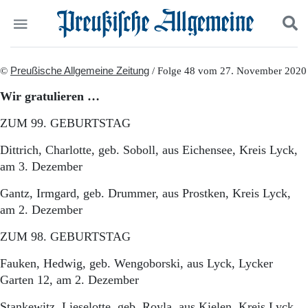
Politik
©
Preußische Allgemeine Zeitung
Suchen und finden
/ Folge 48 vom 27. November 2020
Kultur
Wir gratulieren …
Wirtschaft
Panorama
ZUM 99. GEBURTSTAG
Gesellschaft
Leben
Dittrich, Charlotte, geb. Soboll, aus Eichensee, Kreis Lyck,
Geschichte
am 3. Dezember
Ostpreußen
Pommern
Gantz, Irmgard, geb. Drummer, aus Prostken, Kreis Lyck,
Berlin-Brandenburg
am 2. Dezember
Schlesien
ZUM 98. GEBURTSTAG
Danzig und Westpreußen
Bücher
Fauken, Hedwig, geb. Wengoborski, aus Lyck, Lycker
Start
Garten 12, am 2. Dezember
Wer wir sind
Stankewitz, Lieselotte, geb. Royla, aus Kielen, Kreis Lyck,