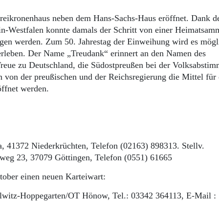
eikronenhaus neben dem Hans-Sachs-Haus eröffnet. Dank d
ein-Westfalen konnte damals der Schritt von einer Heimatsam
ogen werden. Zum 50. Jahrestag der Einweihung wird es mögli
erleben. Der Name „Treudank“ erinnert an den Namen des
 Treue zu Deutschland, die Südostpreußen bei der Volksabsti
in von der preußischen und der Reichsregierung die Mittel fü
öffnet werden.
a, 41372 Niederkrüchten, Telefon (02163) 898313. Stellv.
nweg 23, 37079 Göttingen, Telefon (0551) 61665
tober einen neuen Karteiwart:
witz-Hoppegarten/OT Hönow, Tel.: 03342 364113, E-Mail :