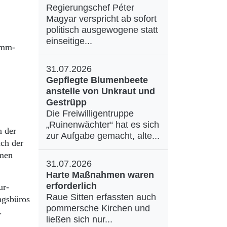
Regierungschef Péter
Magyar verspricht ab sofort
politisch ausgewogene statt
einseitige...
amm-
31.07.2026
Gepflegte Blumenbeete
anstelle von Unkraut und
Gestrüpp
Die Freiwilligentruppe
„Ruinenwächter“ hat es sich
n der
zur Aufgabe gemacht, alte...
uch der
mmen
31.07.2026
Harte Maßnahmen waren
erforderlich
ur-
Raue Sitten erfassten auch
ngsbüros
pommersche Kirchen und
.
ließen sich nur...