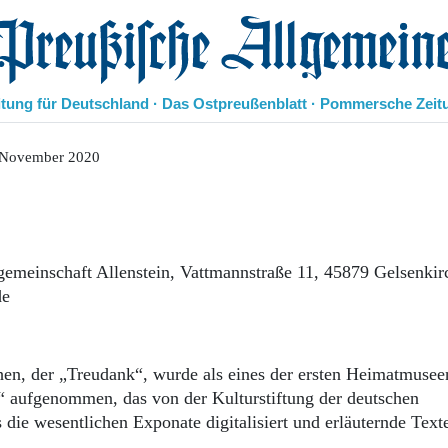
eußische Allgemeine Zeitung
itung für Deutschland · Das Ostpreußenblatt · Pommersche Zeit
Politik
 November 2020
Kultur
Wirtschaft
Panorama
Gesellschaft
Leben
tgemeinschaft Allenstein, Vattmannstraße 11, 45879 Gelsenkir
Geschichte
de
Ostpreußen
Pommern
Berlin-Brandenburg
en, der „Treudank“, wurde als eines der ersten Heimatmusee
Schlesien
 aufgenommen, das von der Kulturstiftung der deutschen
Danzig und Westpreußen
 die wesentlichen Exponate digitalisiert und erläuternde Text
Bücher