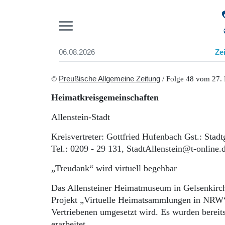
Pr
06.08.2026
Ze
Suchen und finden
Start
©
Preußische Allgemeine Zeitung
/ Folge 48 vom 27.
Wer wir sind
Heimatkreisgemeinschaften
Aktuelle Ausgabe
Abonnenten-Login
Allenstein-Stadt
Abonnent werden
Abo Prämien
Kreisvertreter: Gottfried Hufenbach Gst.: Stad
Archiv
Tel.: 0209 - 29 131, StadtAllenstein@t-online.
Mediadaten
„Treudank“ wird virtuell begehbar
Das Allensteiner Heimatmuseum in Gelsenkirch
Projekt „Virtuelle Heimatsammlungen in NRW“
Vertriebenen umgesetzt wird. Es wurden bereits
erarbeitet.