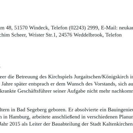
um 48, 51570 Windeck, Telefon (02243) 2999, E-Mail: neuk
chim Scheer, Wrister Str.1, 24576 Weddelbrook, Telefon
g
r die Betreuung des Kirchspiels Jurgaitschen/Königskirch i
 Jahre später entsprach er dem Wunsch des Vorstands, sich a
krankte Geschäftsführer seiner Aufgabe nicht mehr nachko
tern in Bad Segeberg geboren. Er absolvierte ein Bauingenie
 in Hamburg, arbeitete anschließend in verschiedenen Planu
Jahr 2015 als Leiter der Bauabteilung der Stadt Kaltenkirchen