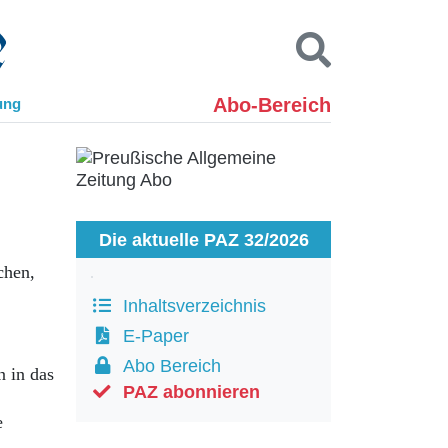
Abo-Bereich
ung
Kontakt
Impressum
Datenschutz
SUCHEN
Die aktuelle PAZ 32/2026
chen,
Inhaltsverzeichnis
E-Paper
Abo Bereich
n in das
PAZ abonnieren
e