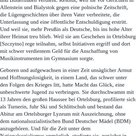
und Bildermalen verdient. Resolut, weil sie vor Gerichten in
Allenstein und Bialystok gegen eine polnische Zeitschrift,
die Lügengeschichten über ihren Vater verbreitete, die
Unterlassung und eine öffentliche Entschuldigung erstritt.
Und weil sie, mehr Preußin als Deutsche, bis ins hohe Alter
ihrer Heimat treu blieb. Weil sie am Geschehen in Ortelsburg
[Szczytno] rege teilnahm, selbst Initiativen ergriff und dort
mit schwer verdientem Geld für die Anschaffung von
Musikinstrumenten im Gymnasium sorgte.
Geboren und aufgewachsen in einer Zeit unsäglicher Armut
und Hoffnungslosigkeit, in einem Land, das schwer unter
den Folgen des Krieges litt, hatte Macht das Glück, eine
unbeschwerte Jugend zu verbringen. Sie durchschwamm mit
13 Jahren den großen Haussee bei Ortelsburg, profilierte sich
als Turnerin, fuhr Ski und Schlittschuh und bestand das
Abitur am Ortelsburger Lyzeum mit Auszeichnung, ohne
dem nationalsozialistischen Bund Deutscher Mädel (BDM)
anzugehören. Und für die Zeit unter dem
Nationalsozialismus unmöglich, studierte sie, zunächst in