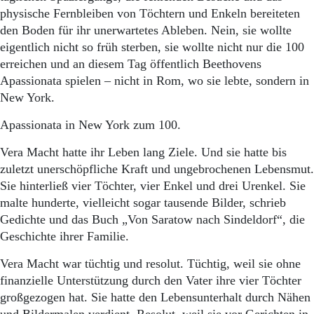
Aktuelle Ausgabe
physische Fernbleiben von Töchtern und Enkeln bereiteten
Abonnenten-Login
den Boden für ihr unerwartetes Ableben. Nein, sie wollte
Abonnent werden
eigentlich nicht so früh sterben, sie wollte nicht nur die 100
Abo Prämien
Archiv
erreichen und an diesem Tag öffentlich Beethovens
Mediadaten
Apassionata spielen – nicht in Rom, wo sie lebte, sondern in
New York.
Kontakt
Impressum
Apassionata in New York zum 100.
Datenschutz
Vera Macht hatte ihr Leben lang Ziele. Und sie hatte bis
zuletzt unerschöpfliche Kraft und ungebrochenen Lebensmut.
Sie hinterließ vier Töchter, vier Enkel und drei Urenkel. Sie
malte hunderte, vielleicht sogar tausende Bilder, schrieb
Gedichte und das Buch „Von Saratow nach Sindeldorf“, die
Geschichte ihrer Familie.
Vera Macht war tüchtig und resolut. Tüchtig, weil sie ohne
finanzielle Unterstützung durch den Vater ihre vier Töchter
großgezogen hat. Sie hatte den Lebensunterhalt durch Nähen