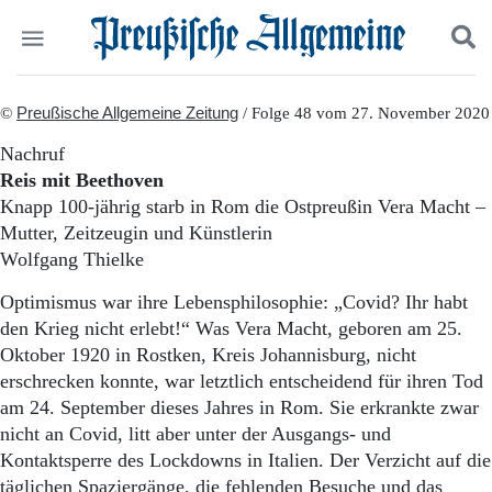
Politik
©
Preußische Allgemeine Zeitung
Suchen und finden
/ Folge 48 vom 27. November 2020
Kultur
Nachruf
Wirtschaft
Reis mit Beethoven
Panorama
Knapp 100-jährig starb in Rom die Ostpreußin Vera Macht –
Gesellschaft
Mutter, Zeitzeugin und Künstlerin
Leben
Wolfgang Thielke
Geschichte
Ostpreußen
Optimismus war ihre Lebensphilosophie: „Covid? Ihr habt
Pommern
den Krieg nicht erlebt!“ Was Vera Macht, geboren am 25.
Berlin-Brandenburg
Oktober 1920 in Rostken, Kreis Johannisburg, nicht
Schlesien
Danzig und Westpreußen
erschrecken konnte, war letztlich entscheidend für ihren Tod
Bücher
am 24. September dieses Jahres in Rom. Sie erkrankte zwar
nicht an Covid, litt aber unter der Ausgangs- und
Start
Kontaktsperre des Lockdowns in Italien. Der Verzicht auf die
Wer wir sind
täglichen Spaziergänge, die fehlenden Besuche und das