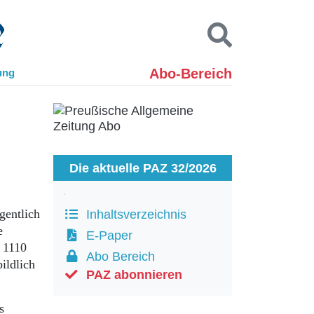
Abo-Bereich
ung
Kontakt
Impressum
Datenschutz
SUCHEN
Die aktuelle PAZ 32/2026
gentlich
Inhaltsverzeichnis
e
E-Paper
 1110
Abo Bereich
ildlich
PAZ abonnieren
s