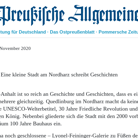
eußische Allgemeine Zeitung
itung für Deutschland · Das Ostpreußenblatt · Pommersche Zeit
Politik
 November 2020
Kultur
Wirtschaft
Panorama
 Eine kleine Stadt am Nordharz schreibt Geschichten
Gesellschaft
Leben
Geschichte
nhalt ist so reich an Geschichte und Geschichten, dass es ei
Ostpreußen
ehrere gleichzeitig. Quedlinburg im Nordharz macht da kein
Pommern
re UNESCO-Welterbetitel, 30 Jahre Friedliche Revolution und
Berlin-Brandenburg
n König. Nebenbei gliederte sich die Stadt mit den 2000 vorb
Schlesien
Danzig und Westpreußen
läum 100 Jahre Bauhaus ein.
Bücher
ona noch geschlossene – Lyonel-Feininger-Galerie zu Füßen de