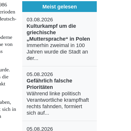
1986
Meist gelesen
erioden
deutsch-
03.08.2026
Kulturkampf um die
griechische
oderne
„Muttersprache“ in Polen
ne von
Immerhin zweimal in 100
as
Jahren wurde die Stadt an
der...
urde.
05.08.2026
 die
Gefährlich falsche
nkt
Prioritäten
Während linke politisch
Verantwortliche krampfhaft
aben,
rechts fahnden, formiert
 sich in
sich auf...
n
05.08.2026