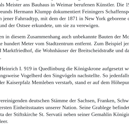
als Meister ans Bauhaus in Weimar berufenen Künstler. Die 
reunds Hermann Klumpp dokumentiert Feiningers Schaffensp
ch jener Fahrradtyp, mit dem der 1871 in New York geborene 
und der Ostsee erkundete, um sie zu verewigen.
ken in diesem Zusammenhang auch unbekannte Bauten der M
e hundert Meter vom Stadtzentrum entfernt. Zum Beispiel je
d Marktfriedhof, die Wohnhäuser der Breitscheidstraße und d
.
 Heinrich I. 919 in Quedlinburg die Königskrone aufgesetzt w
ngsweise Vogelherd den Singvögeln nachstellte. So jedenfalls
 der Kaiserpfalz Memleben verstarb, stand er auf dem Höhepu
h vereinigenden deutschen Stämme der Sachsen, Franken, Schw
rsten Einheitsstaates unserer Nation. Seine Grablege befindet
ta der Stiftskirche St. Servatii neben seiner Gemahlin Königi
eer.