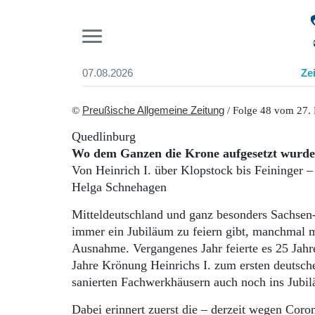
Pr
07.08.2026
Ze
Suchen und finden
Start
©
Preußische Allgemeine Zeitung
/ Folge 48 vom 27.
Wer wir sind
Quedlinburg
Aktuelle Ausgabe
Wo dem Ganzen die Krone aufgesetzt wurde
Abonnenten-Login
Von Heinrich I. über Klopstock bis Feininger –
Abonnent werden
Helga Schnehagen
Abo Prämien
Archiv
Mitteldeutschland und ganz besonders Sachsen-A
Mediadaten
immer ein Jubiläum zu feiern gibt, manchmal m
Ausnahme. Vergangenes Jahr feierte es 25 Jah
Jahre Krönung Heinrichs I. zum ersten deutsche
sanierten Fachwerkhäusern auch noch ins Jubi
Dabei erinnert zuerst die – derzeit wegen Cor