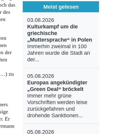
och das
Meist gelesen
r des
nen
03.08.2026
Kulturkampf um die
griechische
ren
„Muttersprache“ in Polen
hen
Immerhin zweimal in 100
en der
Jahren wurde die Stadt an
chen
der...
 (…) zu
05.08.2026
Europas angekündigter
„Green Deal“ bröckelt
Immer mehr grüne
Vorschriften werden leise
mers
zurückgefahren und
sige
drohende Sanktionen...
n: Er
errmann
05.08.2026