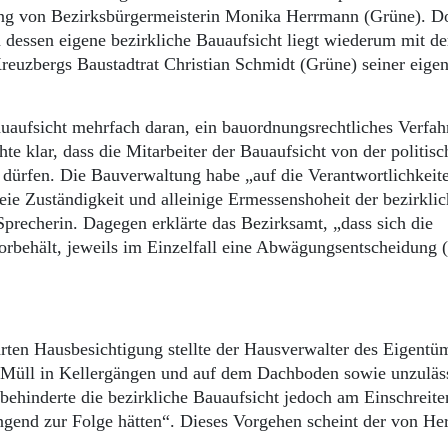
lung von Bezirksbürgermeisterin Monika Herrmann (Grüne). D
n dessen eigene bezirkliche Bauaufsicht liegt wiederum mit de
reuzbergs Baustadtrat Christian Schmidt (Grüne) seiner eige
aufsicht mehrfach daran, ein bauordnungsrechtliches Verfah
e klar, dass die Mitarbeiter der Bauaufsicht von der politisc
dürfen. Die Bauverwaltung habe „auf die Verantwortlichkeit
ie Zuständigkeit und alleinige Ermessenshoheit der bezirkli
precherin. Dagegen erklärte das Bezirksamt, „dass sich die
vorbehält, jeweils im Einzelfall eine Abwägungsentscheidung
hrten Hausbesichtigung stellte der Hausverwalter des Eigentü
 Müll in Kellergängen und auf dem Dachboden sowie unzuläs
behinderte die bezirkliche Bauaufsicht jedoch am Einschreite
ngend zur Folge hätten“. Dieses Vorgehen scheint der von H
.