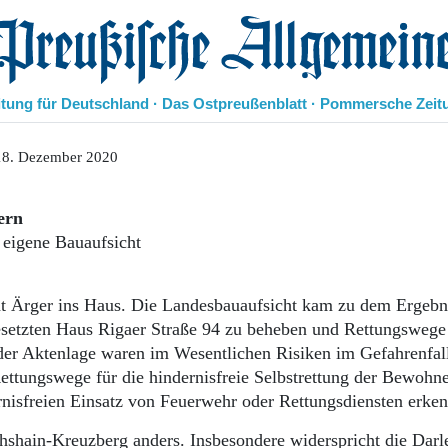
eußische Allgemeine Zeitung
itung für Deutschland · Das Ostpreußenblatt · Pommersche Zeit
Politik
18. Dezember 2020
Kultur
Wirtschaft
ern
Panorama
 eigene Bauaufsicht
Gesellschaft
Leben
Geschichte
t Ärger ins Haus. Die Landesbauaufsicht kam zu dem Ergebni
Ostpreußen
setzten Haus Rigaer Straße 94 zu beheben und Rettungswege
Pommern
der Aktenlage waren im Wesentlichen Risiken im Gefahrenfall
Berlin-Brandenburg
ettungswege für die hindernisfreie Selbstrettung der Bewohne
Schlesien
Danzig und Westpreußen
nisfreien Einsatz von Feuerwehr oder Rettungsdiensten erke
Bücher
chshain-Kreuzberg anders. Insbesondere widerspricht die Dar