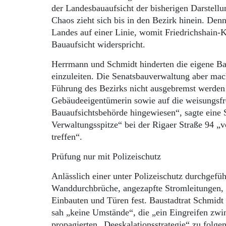
der Landesbauaufsicht der bisherigen Darstel
Chaos zieht sich bis in den Bezirk hinein. Den
Landes auf einer Linie, womit Friedrichshain-K
Bauaufsicht widerspricht.
Herrmann und Schmidt hinderten die eigene Bau
einzuleiten. Die Senatsbauverwaltung aber macht
Führung des Bezirks nicht ausgebremst werden 
Gebäudeeigentümerin sowie auf die weisungsfre
Bauaufsichtsbehörde hingewiesen“, sagte eine S
Verwaltungsspitze“ bei der Rigaer Straße 94 „
treffen“.
Prüfung nur mit Polizeischutz
Anlässlich einer unter Polizeischutz durchgefü
Wanddurchbrüche, angezapfte Stromleitungen,
Einbauten und Türen fest. Baustadtrat Schmidt 
sah „keine Umstände“, die „ein Eingreifen zwi
propagierten „Deeskalationsstrategie“ zu folgen