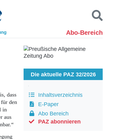
Abo-Bereich
ung
Kontakt
Impressum
Datenschutz
SUCHEN
Die aktuelle PAZ 32/2026
s, dass
Inhaltsverzeichnis
 für den
E-Paper
 in
Abo Bereich
r aus
PAZ abonnieren
nnbar.“
legung