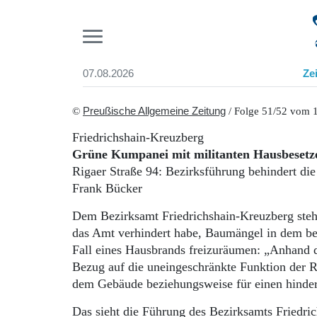
Pr
07.08.2026
Ze
Suchen und finden
Start
©
Preußische Allgemeine Zeitung
/ Folge 51/52 vom 
Wer wir sind
Friedrichshain-Kreuzberg
Aktuelle Ausgabe
Grüne Kumpanei mit militanten Hausbesetz
Abonnenten-Login
Rigaer Straße 94: Bezirksführung behindert die
Abonnent werden
Frank Bücker
Abo Prämien
Archiv
Dem Bezirksamt Friedrichshain-Kreuzberg steh
Mediadaten
das Amt verhindert habe, Baumängel in dem be
Fall eines Hausbrands freizuräumen: „Anhand 
Bezug auf die uneingeschränkte Funktion der R
dem Gebäude beziehungsweise für einen hinder
Das sieht die Führung des Bezirksamts Friedri