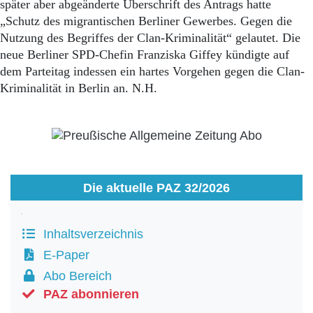
Aktuelle Ausgabe
später aber abgeänderte Überschrift des Antrags hatte
Abonnenten-Login
„Schutz des migrantischen Berliner Gewerbes. Gegen die
Abonnent werden
Nutzung des Begriffes der Clan-Kriminalität“ gelautet. Die
Abo Prämien
neue Berliner SPD-Chefin Franziska Giffey kündigte auf
Archiv
dem Parteitag indessen ein hartes Vorgehen gegen die Clan-
Mediadaten
Kriminalität in Berlin an. N.H.
Kontakt
Impressum
Datenschutz
Die aktuelle PAZ 32/2026
Inhaltsverzeichnis
E-Paper
Abo Bereich
PAZ abonnieren