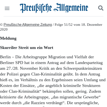
Politik
©
Preußische Allgemeine Zeitung
Suchen und finden
/ Folge 51/52 vom 18. Dezember
2020
Kultur
Wirtschaft
Meldung
Panorama
Gesellschaft
Skurriler Streit um ein Wort
Leben
Geschichte
Berlin – Die Arbeitsgruppe Migration und Vielfalt der
Ostpreußen
Berliner SPD hat in einem Antrag auf dem Landesparteitag
Pommern
am 27./28. November Kritik an den Schwerpunkteinsätzen
Berlin-Brandenburg
der Polizei gegen Clan-Kriminalität geübt. In dem Antrag
Schlesien
hieß es, im Verhältnis zu den Ergebnissen seien Umfang und
Danzig und Westpreußen
Kosten der Einsätze, „die angeblich kriminelle Strukturen
Bücher
oder Clan-Kriminalität“ bekämpfen sollen, gering. Zudem
kritisierte die Arbeitsgruppe, „das migrantische Gewerbe“
Start
Wer wir sind
werde durch „die Razzien verdrängt“. Die ursprüngliche,