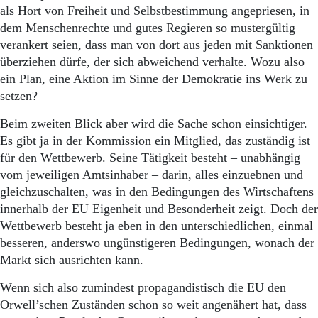
Aktuelle Ausgabe
als Hort von Freiheit und Selbstbestimmung angepriesen, in
Abonnenten-Login
dem Menschenrechte und gutes Regieren so mustergültig
Abonnent werden
verankert seien, dass man von dort aus jeden mit Sanktionen
Abo Prämien
überziehen dürfe, der sich abweichend verhalte. Wozu also
Archiv
ein Plan, eine Aktion im Sinne der Demokratie ins Werk zu
Mediadaten
setzen?
Kontakt
Impressum
Beim zweiten Blick aber wird die Sache schon einsichtiger.
Datenschutz
Es gibt ja in der Kommission ein Mitglied, das zuständig ist
für den Wettbewerb. Seine Tätigkeit besteht – unabhängig
vom jeweiligen Amtsinhaber – darin, alles einzuebnen und
gleichzuschalten, was in den Bedingungen des Wirtschaftens
innerhalb der EU Eigenheit und Besonderheit zeigt. Doch der
Wettbewerb besteht ja eben in den unterschiedlichen, einmal
besseren, anderswo ungünstigeren Bedingungen, wonach der
Markt sich ausrichten kann.
Wenn sich also zumindest propagandistisch die EU den
Orwell’schen Zuständen schon so weit angenähert hat, dass