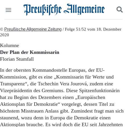
Politik
©
Preußische Allgemeine Zeitung
Suchen und finden
/ Folge 51/52 vom 18. Dezember
2020
Kultur
Wirtschaft
Kolumne
Panorama
Der Plan der Kommissarin
Gesellschaft
Florian Stumfall
Leben
Geschichte
In der obersten Kommandostelle Europas, der EU-
Ostpreußen
Kommission, gibt es eine „Kommissarin für Werte und
Pommern
Transparenz“, die Tschechin Vera Jourová, zudem eine
Berlin-Brandenburg
Vizepräsidentin des Gremiums. Diese Spitzenfunktionärin
Schlesien
hat zu Beginn des Dezembers einen „Europäischen
Danzig und Westpreußen
Aktionsplan für Demokratie“ vorgelegt, dessen Titel zu
Bücher
höchstem Misstrauen Anlass gibt. Zumindest fragt man sich
Start
staunend, wozu denn in Europa die Demokratie einen
Wer wir sind
Aktionsplan brauche. Es wird doch die EU seit Jahrzehnten