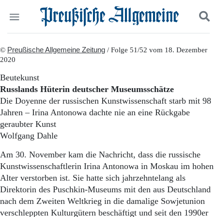
Politik
©
Preußische Allgemeine Zeitung
Suchen und finden
/ Folge 51/52 vom 18. Dezember
2020
Kultur
Wirtschaft
Beutekunst
Panorama
Russlands Hüterin deutscher Museumsschätze
Gesellschaft
Die Doyenne der russischen Kunstwissenschaft starb mit 98
Leben
Jahren – Irina Antonowa dachte nie an eine Rückgabe
Geschichte
geraubter Kunst
Ostpreußen
Wolfgang Dahle
Pommern
Berlin-Brandenburg
Am 30. November kam die Nachricht, dass die russische
Schlesien
Kunstwissenschaftlerin Irina Antonowa in Moskau im hohen
Danzig und Westpreußen
Alter verstorben ist. Sie hatte sich jahrzehntelang als
Bücher
Direktorin des Puschkin-Museums mit den aus Deutschland
Start
nach dem Zweiten Weltkrieg in die damalige Sowjetunion
Wer wir sind
verschleppten Kulturgütern beschäftigt und seit den 1990er