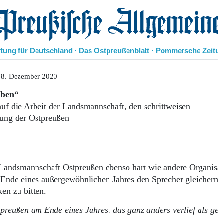
eußische Allgemeine Zeitung
itung für Deutschland · Das Ostpreußenblatt · Pommersche Zeit
Politik
18. Dezember 2020
Kultur
iben“
Wirtschaft
f die Arbeit der Landsmannschaft, den schrittweisen
Panorama
tung der Ostpreußen
Gesellschaft
Leben
Geschichte
Ostpreußen
Pommern
 Landsmannschaft Ostpreußen ebenso hart wie andere Organis
Berlin-Brandenburg
m Ende eines außergewöhnlichen Jahres den Sprecher gleiche
Schlesien
ken zu bitten.
Danzig und Westpreußen
Bücher
preußen am Ende eines Jahres, das ganz anders verlief als g