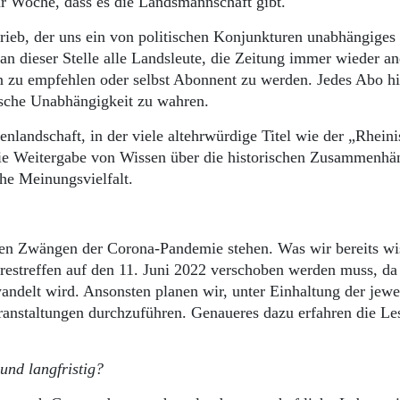
ür Woche, dass es die Landsmannschaft gibt.
trieb, der uns ein von politischen Konjunkturen unabhängige
an dieser Stelle alle Landsleute, die Zeitung immer wieder a
n zu empfehlen oder selbst Abonnent zu werden. Jedes Abo hil
itische Unabhängigkeit zu wahren.
nlandschaft, in der viele altehrwürdige Titel wie der „Rhein
die Weitergabe von Wissen über die historischen Zusammenhä
che Meinungsvielfalt.
en Zwängen der Corona-Pandemie stehen. Was wir bereits wis
restreffen auf den 11. Juni 2022 verschoben werden muss, da
delt wird. Ansonsten planen wir, unter Einhaltung der jewe
anstaltungen durchzuführen. Genaueres dazu erfahren die Le
und langfristig?