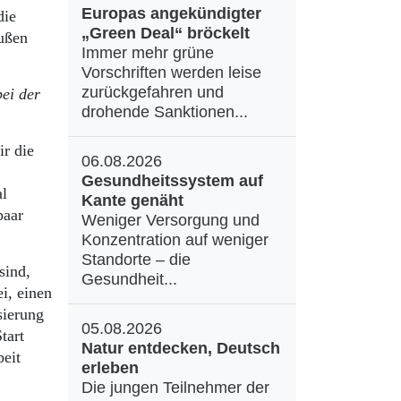
Europas angekündigter
die
„Green Deal“ bröckelt
eußen
Immer mehr grüne
Vorschriften werden leise
zurückgefahren und
bei der
drohende Sanktionen...
ir die
06.08.2026
Gesundheitssystem auf
al
Kante genäht
paar
Weniger Versorgung und
Konzentration auf weniger
Standorte – die
sind,
Gesundheit...
i, einen
sierung
05.08.2026
tart
Natur entdecken, Deutsch
beit
erleben
Die jungen Teilnehmer der