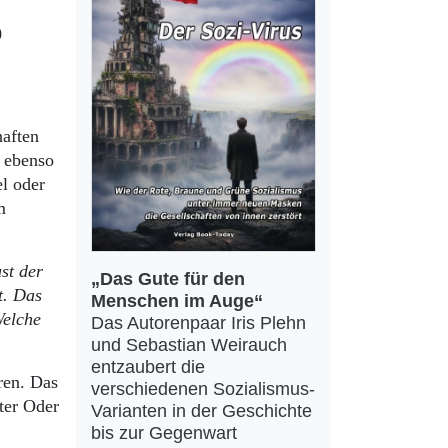
0
haften
d ebenso
l oder
m
st der
„Das Gute für den
t. Das
Menschen im Auge“
Welche
Das Autorenpaar Iris Plehn
und Sebastian Weirauch
entzaubert die
ren. Das
verschiedenen Sozialismus-
ter Oder
Varianten in der Geschichte
bis zur Gegenwart