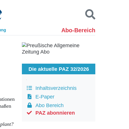
Abo-Bereich
ung
Kontakt
Impressum
Datenschutz
SUCHEN
Die aktuelle PAZ 32/2026
Inhaltsverzeichnis
E-Paper
ationen
Abo Bereich
rmaßen
PAZ abonnieren
eplant?