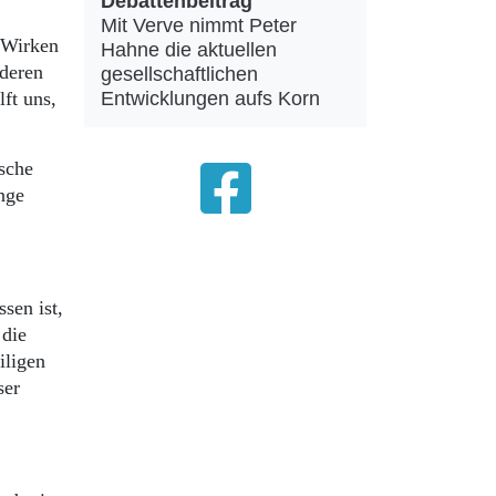
Debattenbeitrag
Mit Verve nimmt Peter
s Wirken
Hahne die aktuellen
nderen
gesellschaftlichen
Entwicklungen aufs Korn
ft uns,
ische
nge
sen ist,
 die
iligen
ser