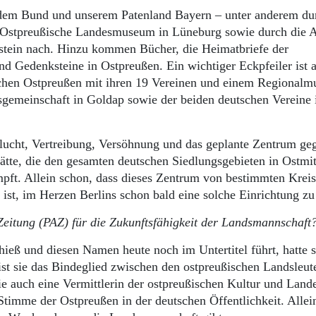
em Bund und unserem Patenland Bayern – unter anderem du
 Ostpreußische Landesmuseum in Lüneburg sowie durch die A
nstein nach. Hinzu kommen Bücher, die Heimatbriefe der
 Gedenksteine in Ostpreußen. Ein wichtiger Eckpfeiler ist 
ichen Ostpreußen mit ihren 19 Vereinen und einem Regional
sgemeinschaft in Goldap sowie der beiden deutschen Vereine 
 Flucht, Vertreibung, Versöhnung und das geplante Zentrum ge
tätte, die den gesamten deutschen Siedlungsgebieten in Ostmit
pft. Allein schon, dass dieses Zentrum von bestimmten Kreis
s ist, im Herzen Berlins schon bald eine solche Einrichtung z
Zeitung (PAZ) für die Zukunftsfähigkeit der Landsmannschaft
hieß und diesen Namen heute noch im Untertitel führt, hatte 
t sie das Bindeglied zwischen den ostpreußischen Landsleut
sie auch eine Vermittlerin der ostpreußischen Kultur und Land
 Stimme der Ostpreußen in der deutschen Öffentlichkeit. Allei