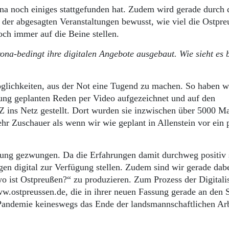
rona noch einiges stattgefunden hat. Zudem wird gerade durch 
 der abgesagten Veranstaltungen bewusst, wie viel die Ostpr
och immer auf die Beine stellen.
na-bedingt ihre digitalen Angebote ausgebaut. Wie sieht es 
Möglichkeiten, aus der Not eine Tugend zu machen. So haben w
ung geplanten Reden per Video aufgezeichnet und auf den
Z ins Netz gestellt. Dort wurden sie inzwischen über 5000 M
hr Zuschauer als wenn wir wie geplant in Allenstein vor ein 
rung gezwungen. Da die Erfahrungen damit durchweg positiv 
gen digital zur Verfügung stellen. Zudem sind wir gerade dabe
ist Ostpreußen?“ zu produzieren. Zum Prozess der Digitali
w.ostpreussen.de, die in ihrer neuen Fassung gerade an den S
a-Pandemie keineswegs das Ende der landsmannschaftlichen Ar