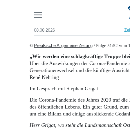
Pr
08.08.2026
Ze
Suchen und finden
Start
©
Preußische Allgemeine Zeitung
/ Folge 51/52 vom 
Wer wir sind
„Wir werden eine schlagkräftige Truppe ble
Aktuelle Ausgabe
Über die Auswirkungen der Corona-Pandemie au
Abonnenten-Login
Generationenwechsel und die künftige Ausrich
Abonnent werden
René Nehring
Abo Prämien
Archiv
Im Gespräch mit Stephan Grigat
Mediadaten
Die Corona-Pandemie des Jahres 2020 traf die
des öffentlichen Lebens. Ein guter Grund, zu
um eine Bilanz und einige ausblickende Gedan
Herr Grigat, wo steht die Landsmannschaft Ost