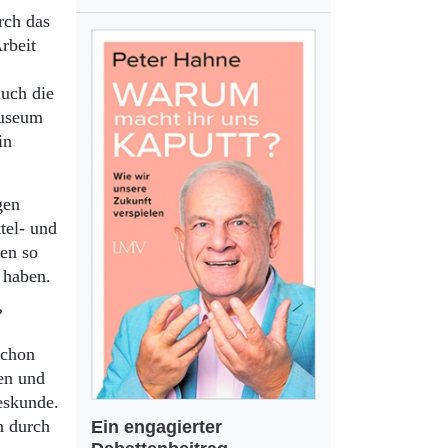
rch das
rbeit
auch die
museum
in
gen
tel- und
en so
u haben.
?
schon
en und
eskunde.
n durch
Ein engagierter