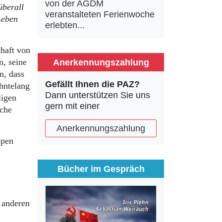
von der AGDM
überall
veranstalteten Ferienwoche
Leben
erlebten...
haft von
n, seine
Anerkennungszahlung
n, dass
Gefällt Ihnen die PAZ?
hntelang
Dann unterstützen Sie uns
ligen
gern mit einer
ache
Anerkennungszahlung
ppen
Bücher im Gespräch
n anderen