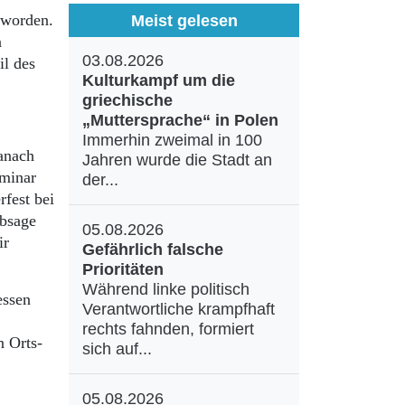
 worden.
Meist gelesen
n
03.08.2026
il des
Kulturkampf um die
griechische
„Muttersprache“ in Polen
Immerhin zweimal in 100
danach
Jahren wurde die Stadt an
eminar
der...
fest bei
Absage
05.08.2026
ir
Gefährlich falsche
Prioritäten
Während linke politisch
essen
Verantwortliche krampfhaft
rechts fahnden, formiert
n Orts-
sich auf...
05.08.2026