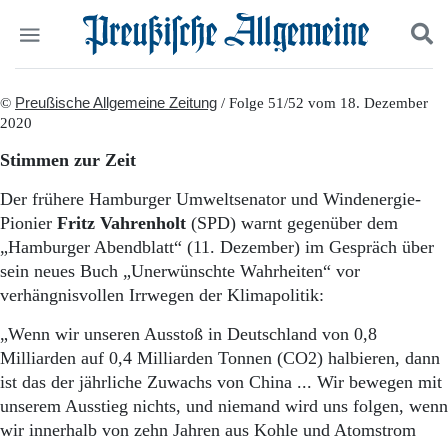
Politik
©
Preußische Allgemeine Zeitung
Suchen und finden
/ Folge 51/52 vom 18. Dezember
2020
Kultur
Wirtschaft
Stimmen zur Zeit
Panorama
Gesellschaft
Der frühere Hamburger Umweltsenator und Windenergie-
Leben
Pionier
Fritz Vahrenholt
(SPD) warnt gegenüber dem
Geschichte
„Hamburger Abendblatt“ (11. Dezember) im Gespräch über
Ostpreußen
sein neues Buch „Unerwünschte Wahrheiten“ vor
Pommern
verhängnisvollen Irrwegen der Klimapolitik:
Berlin-Brandenburg
Schlesien
„Wenn wir unseren Ausstoß in Deutschland von 0,8
Danzig und Westpreußen
Milliarden auf 0,4 Milliarden Tonnen (CO2) halbieren, dann
Bücher
ist das der jährliche Zuwachs von China ... Wir bewegen mit
unserem Ausstieg nichts, und niemand wird uns folgen, wenn
Start
Wer wir sind
wir innerhalb von zehn Jahren aus Kohle und Atomstrom