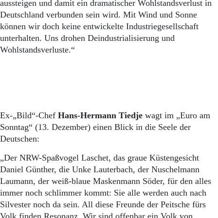
Aktuelle Ausgabe
aussteigen und damit ein dramatischer Wohlstandsverlust in
Abonnenten-Login
Deutschland verbunden sein wird. Mit Wind und Sonne
Abonnent werden
können wir doch keine entwickelte Industriegesellschaft
Abo Prämien
unterhalten. Uns drohen Deindustrialisierung und
Archiv
Wohlstandsverluste.“
Mediadaten
Kontakt
Impressum
Datenschutz
Ex-„Bild“-Chef
Hans-Hermann Tiedje
wagt im „Euro am
Sonntag“ (13. Dezember) einen Blick in die Seele der
Deutschen:
„Der NRW-Spaßvogel Laschet, das graue Küstengesicht
Daniel Günther, die Unke Lauterbach, der Nuschelmann
Laumann, der weiß-blaue Maskenmann Söder, für den alles
immer noch schlimmer kommt: Sie alle werden auch nach
Silvester noch da sein. All diese Freunde der Peitsche fürs
Volk finden Resonanz. Wir sind offenbar ein Volk von