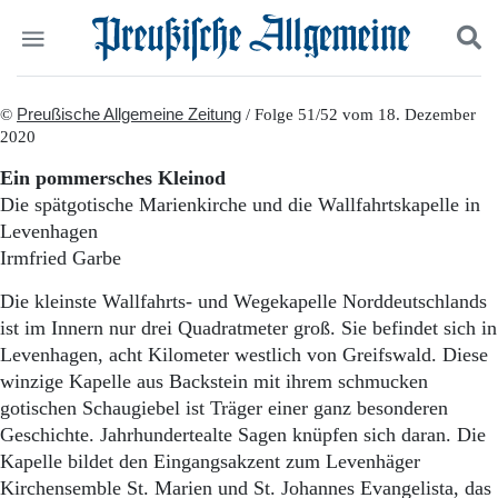
Politik
©
Preußische Allgemeine Zeitung
Suchen und finden
/ Folge 51/52 vom 18. Dezember
2020
Kultur
Wirtschaft
Ein pommersches Kleinod
Panorama
Die spätgotische Marienkirche und die Wallfahrtskapelle in
Gesellschaft
Levenhagen
Leben
Irmfried Garbe
Geschichte
Ostpreußen
Die kleinste Wallfahrts- und Wegekapelle Norddeutschlands
Pommern
ist im Innern nur drei Quadratmeter groß. Sie befindet sich in
Berlin-Brandenburg
Levenhagen, acht Kilometer westlich von Greifswald. Diese
Schlesien
winzige Kapelle aus Backstein mit ihrem schmucken
Danzig und Westpreußen
gotischen Schaugiebel ist Träger einer ganz besonderen
Bücher
Geschichte. Jahrhundertealte Sagen knüpfen sich daran. Die
Start
Kapelle bildet den Eingangsakzent zum Levenhäger
Wer wir sind
Kirchensemble St. Marien und St. Johannes Evangelista, das