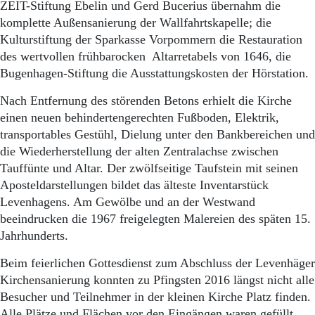
ZEIT-Stiftung Ebelin und Gerd Bucerius übernahm die
komplette Außensanierung der Wallfahrtskapelle; die
Kulturstiftung der Sparkasse Vorpommern die Restauration
des wertvollen frühbarocken Altarretabels von 1646, die
Bugenhagen-Stiftung die Ausstattungskosten der Hörstation.
Nach Entfernung des störenden Betons erhielt die Kirche
einen neuen behindertengerechten Fußboden, Elektrik,
transportables Gestühl, Dielung unter den Bankbereichen und
die Wiederherstellung der alten Zentralachse zwischen
Tauffünte und Altar. Der zwölfseitige Taufstein mit seinen
Aposteldarstellungen bildet das älteste Inventarstück
Levenhagens. Am Gewölbe und an der Westwand
beeindrucken die 1967 freigelegten Malereien des späten 15.
Jahrhunderts.
Beim feierlichen Gottesdienst zum Abschluss der Levenhäger
Kirchensanierung konnten zu Pfingsten 2016 längst nicht alle
Besucher und Teilnehmer in der kleinen Kirche Platz finden.
Alle Plätze und Flächen vor den Eingängen waren gefüllt.