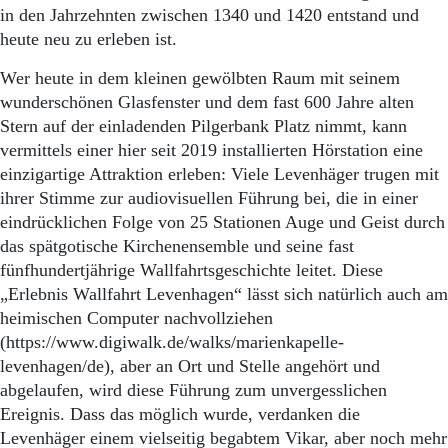
Aktuelle Ausgabe
in den Jahrzehnten zwischen 1340 und 1420 entstand und
Abonnenten-Login
heute neu zu erleben ist.
Abonnent werden
Abo Prämien
Wer heute in dem kleinen gewölbten Raum mit seinem
Archiv
wunderschönen Glasfenster und dem fast 600 Jahre alten
Mediadaten
Stern auf der einladenden Pilgerbank Platz nimmt, kann
vermittels einer hier seit 2019 installierten Hörstation eine
Kontakt
Impressum
einzigartige Attraktion erleben: Viele Levenhäger trugen mit
Datenschutz
ihrer Stimme zur audiovisuellen Führung bei, die in einer
eindrücklichen Folge von 25 Stationen Auge und Geist durch
das spätgotische Kirchenensemble und seine fast
fünfhundertjährige Wallfahrtsgeschichte leitet. Diese
„Erlebnis Wallfahrt Levenhagen“ lässt sich natürlich auch am
heimischen Computer nachvollziehen
(https://www.digiwalk.de/walks/marienkapelle-
levenhagen/de), aber an Ort und Stelle angehört und
abgelaufen, wird diese Führung zum unvergesslichen
Ereignis. Dass das möglich wurde, verdanken die
Levenhäger einem vielseitig begabtem Vikar, aber noch mehr