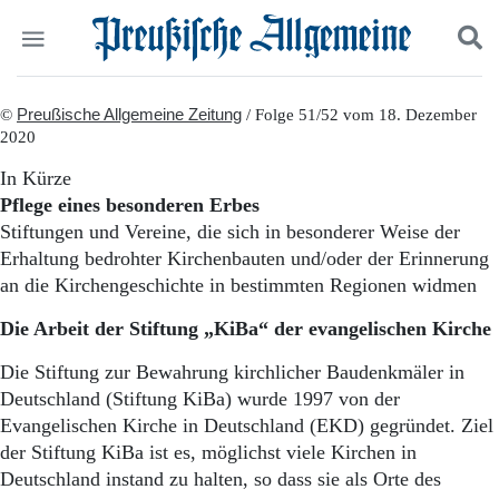
Politik
©
Preußische Allgemeine Zeitung
Suchen und finden
/ Folge 51/52 vom 18. Dezember
2020
Kultur
Wirtschaft
In Kürze
Panorama
Pflege eines besonderen Erbes
Gesellschaft
Stiftungen und Vereine, die sich in besonderer Weise der
Leben
Erhaltung bedrohter Kirchenbauten und/oder der Erinnerung
Geschichte
an die Kirchengeschichte in bestimmten Regionen widmen
Ostpreußen
Pommern
Die Arbeit der Stiftung „KiBa“ der evangelischen Kirche
Berlin-Brandenburg
Schlesien
Die Stiftung zur Bewahrung kirchlicher Baudenkmäler in
Danzig und Westpreußen
Deutschland (Stiftung KiBa) wurde 1997 von der
Bücher
Evangelischen Kirche in Deutschland (EKD) gegründet. Ziel
der Stiftung KiBa ist es, möglichst viele Kirchen in
Start
Wer wir sind
Deutschland instand zu halten, so dass sie als Orte des