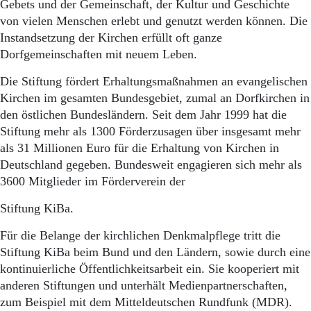
Aktuelle Ausgabe
Gebets und der Gemeinschaft, der Kultur und Geschichte
Abonnenten-Login
von vielen Menschen erlebt und genutzt werden können. Die
Abonnent werden
Instandsetzung der Kirchen erfüllt oft ganze
Abo Prämien
Dorfgemeinschaften mit neuem Leben.
Archiv
Mediadaten
Die Stiftung fördert Erhaltungsmaßnahmen an evangelischen
Kirchen im gesamten Bundesgebiet, zumal an Dorfkirchen in
Kontakt
den östlichen Bundesländern. Seit dem Jahr 1999 hat die
Impressum
Stiftung mehr als 1300 Förderzusagen über insgesamt mehr
Datenschutz
als 31 Millionen Euro für die Erhaltung von Kirchen in
Deutschland gegeben. Bundesweit engagieren sich mehr als
3600 Mitglieder im Förderverein der
Stiftung KiBa.
Für die Belange der kirchlichen Denkmalpflege tritt die
Stiftung KiBa beim Bund und den Ländern, sowie durch eine
kontinuierliche Öffentlichkeitsarbeit ein. Sie kooperiert mit
anderen Stiftungen und unterhält Medienpartner­schaften,
zum Beispiel mit dem Mitteldeutschen Rundfunk (MDR).