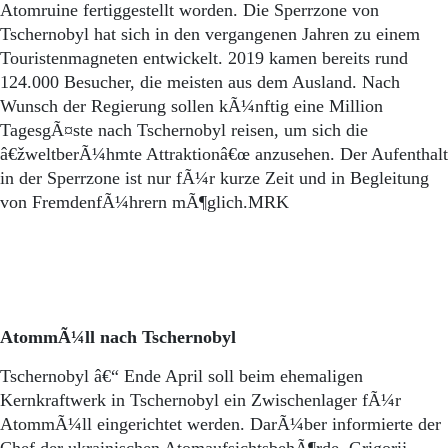
Aktuelle Ausgabe
Atomruine fertiggestellt worden. Die Sperrzone von
Abonnenten-Login
Tschernobyl hat sich in den vergangenen Jahren zu einem
Abonnent werden
Touristenmagneten entwickelt. 2019 kamen bereits rund
Abo Prämien
124.000 Besucher, die meisten aus dem Ausland. Nach
Archiv
Wunsch der Regierung sollen kÃ¼nftig eine Million
Mediadaten
TagesgÃ¤ste nach Tschernobyl reisen, um sich die
Kontakt
â€žweltberÃ¼hmte Attraktionâ€œ anzusehen. Der Aufenthalt
Impressum
in der Sperrzone ist nur fÃ¼r kurze Zeit und in Begleitung
Datenschutz
von FremdenfÃ¼hrern mÃ¶glich.MRK
AtommÃ¼ll nach Tschernobyl
Tschernobyl â€“ Ende April soll beim ehemaligen
Kernkraftwerk in Tschernobyl ein Zwischenlager fÃ¼r
AtommÃ¼ll eingerichtet werden. DarÃ¼ber informierte der