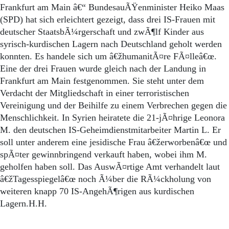
Frankfurt am Main â€“ BundesauÃŸenminister Heiko Maas
(SPD) hat sich erleichtert gezeigt, dass drei IS-Frauen mit
deutscher StaatsbÃ¼rgerschaft und zwÃ¶lf Kinder aus
syrisch-kurdischen Lagern nach Deutschland geholt werden
konnten. Es handele sich um â€žhumanitÃ¤re FÃ¤lleâ€œ.
Eine der drei Frauen wurde gleich nach der Landung in
Frankfurt am Main festgenommen. Sie steht unter dem
Verdacht der Mitgliedschaft in einer terroristischen
Vereinigung und der Beihilfe zu einem Verbrechen gegen die
Menschlichkeit. In Syrien heiratete die 21-jÃ¤hrige Leonora
M. den deutschen IS-Geheimdienstmitarbeiter Martin L. Er
soll unter anderem eine jesidische Frau â€žerworbenâ€œ und
spÃ¤ter gewinnbringend verkauft haben, wobei ihm M.
geholfen haben soll. Das AuswÃ¤rtige Amt verhandelt laut
â€žTagesspiegelâ€œ noch Ã¼ber die RÃ¼ckholung von
weiteren knapp 70 IS-AngehÃ¶rigen aus kurdischen
Lagern.H.H.