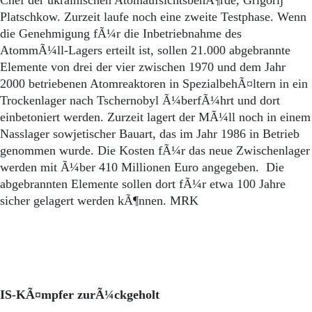
Chef der ukrainischen AtomaufsichtsbehÃ¶rde, Grigorij
Platschkow. Zurzeit laufe noch eine zweite Testphase. Wenn
die Genehmigung fÃ¼r die Inbetriebnahme des
AtommÃ¼ll-Lagers erteilt ist, sollen 21.000 abgebrannte
Elemente von drei der vier zwischen 1970 und dem Jahr
2000 betriebenen Atomreaktoren in SpezialbehÃ¤ltern in ein
Trockenlager nach Tschernobyl Ã¼berfÃ¼hrt und dort
einbetoniert werden. Zurzeit lagert der MÃ¼ll noch in einem
Nasslager sowjetischer Bauart, das im Jahr 1986 in Betrieb
genommen wurde. Die Kosten fÃ¼r das neue Zwischenlager
werden mit Ã¼ber 410 Millionen Euro angegeben. Die
abgebrannten Elemente sollen dort fÃ¼r etwa 100 Jahre
sicher gelagert werden kÃ¶nnen. MRK
IS-KÃ¤mpfer zurÃ¼ckgeholt