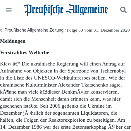
Politik
©
Preußische Allgemeine Zeitung
Suchen und finden
/ Folge 53 vom 31. Dezember 2020
Kultur
Meldungen
Wirtschaft
Panorama
Verstrahltes Welterbe
Gesellschaft
Leben
Kiew â€“ Die ukrainische Regierung will einen Antrag auf
Geschichte
Aufnahme von Objekten in der Sperrzone von Tschernobyl
Ostpreußen
in die Liste des UNESCO-Weltkulturerbes stellen. Wie der
Pommern
ukrainische Kulturminister Alexander Tkatschenko sagte,
Berlin-Brandenburg
kÃ¶nne man viele â€ždieser DenkmÃ¤ler konservieren,
Schlesien
damit sich die Menschheit daran erinnern kann, was hier
Danzig und Westpreußen
geschehen istâ€œ. Seit 2006 gedenkt die Ukraine im
Bücher
Dezember jÃ¤hrlich der sogenannten Liquidatoren, die
Start
halfen, die Folgen der Reaktorexplosion zu beseitigen. Am
Wer wir sind
14. Dezember 1986 war der erste Betonsarkophag Ã¼ber der