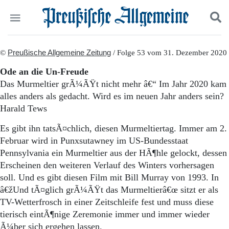
Politik
©
Preußische Allgemeine Zeitung
Suchen und finden
/ Folge 53 vom 31. Dezember 2020
Kultur
Ode an die Un-Freude
Wirtschaft
Das Murmeltier grÃ¼ÃŸt nicht mehr â€“ Im Jahr 2020 kam
Panorama
alles anders als gedacht. Wird es im neuen Jahr anders sein?
Gesellschaft
Harald Tews
Leben
Geschichte
Es gibt ihn tatsÃ¤chlich, diesen Murmeltiertag. Immer am 2.
Ostpreußen
Februar wird in Punxsutawney im US-Bundesstaat
Pommern
Pennsylvania ein Murmeltier aus der HÃ¶hle gelockt, dessen
Berlin-Brandenburg
Erscheinen den weiteren Verlauf des Winters vorhersagen
Schlesien
Danzig und Westpreußen
soll. Und es gibt diesen Film mit Bill Murray von 1993. In
Bücher
â€žUnd tÃ¤glich grÃ¼ÃŸt das Murmeltierâ€œ sitzt er als
TV-Wetterfrosch in einer Zeitschleife fest und muss diese
Start
tierisch eintÃ¶nige Zeremonie immer und immer wieder
Wer wir sind
Ã¼ber sich ergehen lassen.