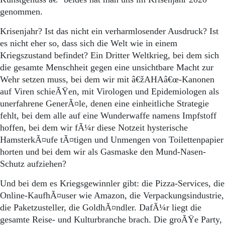
genommen.
Krisenjahr? Ist das nicht ein verharmlosender Ausdruck? Ist
es nicht eher so, dass sich die Welt wie in einem
Kriegszustand befindet? Ein Dritter Weltkrieg, bei dem sich
die gesamte Menschheit gegen eine unsichtbare Macht zur
Wehr setzen muss, bei dem wir mit â€žAHAâ€œ-Kanonen
auf Viren schieÃŸen, mit Virologen und Epidemiologen als
unerfahrene GenerÃ¤le, denen eine einheitliche Strategie
fehlt, bei dem alle auf eine Wunderwaffe namens Impfstoff
hoffen, bei dem wir fÃ¼r diese Notzeit hysterische
HamsterkÃ¤ufe tÃ¤tigen und Unmengen von Toilettenpapier
horten und bei dem wir als Gasmaske den Mund-Nasen-
Schutz aufziehen?
Und bei dem es Kriegsgewinnler gibt: die Pizza-Services, die
Online-KaufhÃ¤user wie Amazon, die Verpackungsindustrie,
die Paketzusteller, die GoldhÃ¤ndler. DafÃ¼r liegt die
gesamte Reise- und Kulturbranche brach. Die groÃŸe Party,