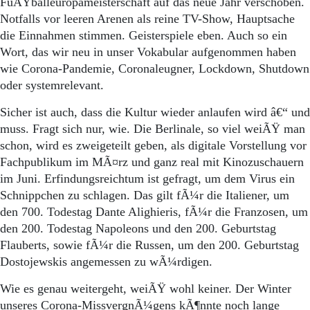
FuÃŸballeuropameisterschaft auf das neue Jahr verschoben.
Notfalls vor leeren Arenen als reine TV-Show, Hauptsache
die Einnahmen stimmen. Geisterspiele eben. Auch so ein
Wort, das wir neu in unser Vokabular aufgenommen haben
wie Corona-Pandemie, Coronaleugner, Lockdown, Shutdown
oder systemrelevant.
Sicher ist auch, dass die Kultur wieder anlaufen wird â€“ und
muss. Fragt sich nur, wie. Die Berlinale, so viel weiÃŸ man
schon, wird es zweigeteilt geben, als digitale Vorstellung vor
Fachpublikum im MÃ¤rz und ganz real mit Kinozuschauern
im Juni. Erfindungsreichtum ist gefragt, um dem Virus ein
Schnippchen zu schlagen. Das gilt fÃ¼r die Italiener, um
den 700. Todestag Dante Alighieris, fÃ¼r die Franzosen, um
den 200. Todestag Napoleons und den 200. Geburtstag
Flauberts, sowie fÃ¼r die Russen, um den 200. Geburtstag
Dostojewskis angemessen zu wÃ¼rdigen.
Wie es genau weitergeht, weiÃŸ wohl keiner. Der Winter
unseres Corona-MissvergnÃ¼gens kÃ¶nnte noch lange