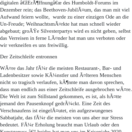
digitalen â€žErÃ¶ffnungâ€œ des Humboldt-Forums im
Dezember rein; das Beethoven-JubilÃ¤um, das man mit viel
Aufwand feiern wollte, wurde zu einer einzigen Ode an die
Un-Freude; WeihnachtsmÃ¤rkte hat man schnell wieder
abgebaut; groÃŸe Silvesterpartys wird es nicht geben, selbst
das Verreisen in ferne LÃ¤nder hat man uns verboten oder
wir verkneifen es uns freiwillig.
Der Zeitschleife entronnen
WÃ¤re das Jahr fÃ¼r die meisten Restaurant-, Bar- und
Ladenbesitzer sowie KÃ¼nstler und Ã¤lteren Menschen
nicht so tragisch verlaufen, kÃ¶nnte man davon sprechen,
dass man endlich aus einer Zeitschleife ausgebrochen wÃ¤re.
Die Welt ist zum Stillstand gekommen, es ist, als hÃ¤tte
jemand den Pausenknopf gedrÃ¼ckt. Eine Zeit des
Verschnaufens ist eingelÃ¤utet, ein aufgezwungenes
Sabbatjahr, das fÃ¼r die meisten von uns aber nur Stress
bedeutet. FÃ¼r Erholung braucht man Urlaub oder den
Kunstgenuss â€“ beides hat man uns im Krisenjahr 2020