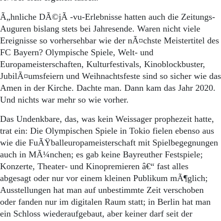
Aktuelle Ausgabe
Abonnenten-Login
Ã„hnliche DÃ©jÃ -vu-Erlebnisse hatten auch die Zeitungs-
Abonnent werden
Auguren bislang stets bei Jahresende. Waren nicht viele
Abo Prämien
Ereignisse so vorhersehbar wie der nÃ¤chste Meistertitel des
Archiv
FC Bayern? Olympische Spiele, Welt- und
Mediadaten
Europameisterschaften, Kulturfestivals, Kinoblockbuster,
Kontakt
JubilÃ¤umsfeiern und Weihnachtsfeste sind so sicher wie das
Impressum
Amen in der Kirche. Dachte man. Dann kam das Jahr 2020.
Datenschutz
Und nichts war mehr so wie vorher.
Das Undenkbare, das, was kein Weissager prophezeit hatte,
trat ein: Die Olympischen Spiele in Tokio fielen ebenso aus
wie die FuÃŸballeuropameisterschaft mit Spielbegegnungen
auch in MÃ¼nchen; es gab keine Bayreuther Festspiele;
Konzerte, Theater- und Kinopremieren â€“ fast alles
abgesagt oder nur vor einem kleinen Publikum mÃ¶glich;
Ausstellungen hat man auf unbestimmte Zeit verschoben
oder fanden nur im digitalen Raum statt; in Berlin hat man
ein Schloss wiederaufgebaut, aber keiner darf seit der