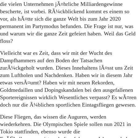
die vielen Unternehmen jÃ¤hrliche Milliardengewinne
bescherte, ist vorbei. RÃ¼ckblickend kommt es einem so
vor, als hÃ¤tte sich die ganze Welt bis zum Jahr 2020
permanent im Partymodus befunden. Die Frage ist nur, was
und warum wir die ganze Zeit gefeiert haben. Weil das Geld
floss?
Vielleicht war es Zeit, dass wir mit der Wucht des
Dampfhammers auf den Boden der Tatsachen
zurÃ¼ckgeholt wurden. Dieses Innehaltens lÃ¤sst uns Zeit
zum Luftholen und Nachdenken. Haben wir in diesem Jahr
etwas versÃ¤umt? Haben wir mit neuen Rekorden,
Goldmedaillen und Dopingskandalen bei den ausgefallenen
Sportereignissen wirklich Wesentliches verpasst? Es wÃ¤ren
doch nur die Ã¼blichen sportlichen Eintagsfliegen gewesen.
Diese Fliegen, das wissen die Auguren, werden
wiederkehren. Die Olympischen Spiele sollen nun 2021 in
Tokio stattfinden, ebenso wurde die