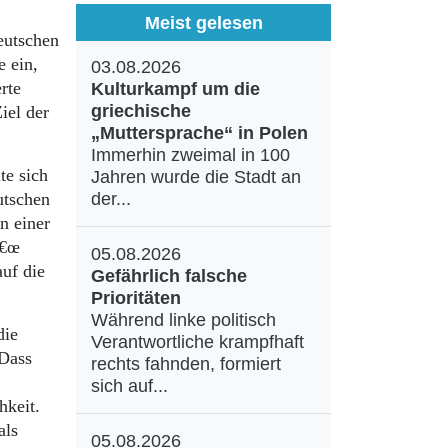
Meist gelesen
eutschen
 ein,
03.08.2026
rte
Kulturkampf um die
griechische
iel der
„Muttersprache“ in Polen
Immerhin zweimal in 100
te sich
Jahren wurde die Stadt an
utschen
der...
n einer
â€œ
05.08.2026
uf die
Gefährlich falsche
Prioritäten
Während linke politisch
die
Verantwortliche krampfhaft
Dass
rechts fahnden, formiert
sich auf...
hkeit.
als
05.08.2026