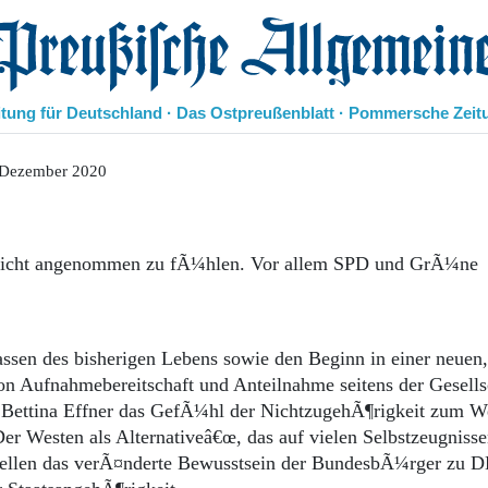
eußische Allgemeine Zeitung
itung für Deutschland · Das Ostpreußenblatt · Pommersche Zeit
Politik
 Dezember 2020
Kultur
Wirtschaft
Panorama
h nicht angenommen zu fÃ¼hlen. Vor allem SPD und GrÃ¼ne
Gesellschaft
Leben
Geschichte
Ostpreußen
ssen des bisherigen Lebens sowie den Beginn in einer neuen,
Pommern
n Aufnahmebereitschaft und Anteilnahme seitens der Gesells
Berlin-Brandenburg
t Bettina Effner das GefÃ¼hl der NichtzugehÃ¶rigkeit zum W
Schlesien
Danzig und Westpreußen
r Westen als Alternativeâ€œ, das auf vielen Selbstzeugnisse
Bücher
stellen das verÃ¤nderte Bewusstsein der BundesbÃ¼rger zu 