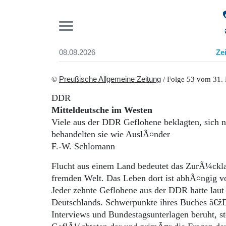
Pr
08.08.2026
Ze
Suchen und finden
Start
©
Preußische Allgemeine Zeitung
/ Folge 53 vom 31.
Wer wir sind
DDR
Aktuelle Ausgabe
Mitteldeutsche im Westen
Abonnenten-Login
Viele aus der DDR Geflohene beklagten, sic
Abonnent werden
behandelten sie wie AuslÃ¤nder
Abo Prämien
F.-W. Schlomann
Archiv
Mediadaten
Flucht aus einem Land bedeutet das ZurÃ¼ckla
fremden Welt. Das Leben dort ist abhÃ¤ngig vo
Jeder zehnte Geflohene aus der DDR hatte lau
Deutschlands. Schwerpunkte ihres Buches â€žDe
Interviews und Bundestagsunterlagen beruht, 