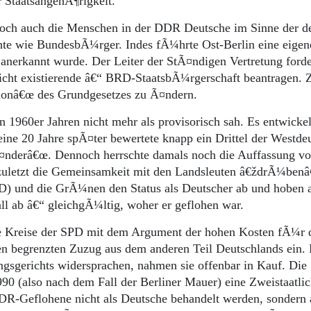
 StaatsangehÃ¶rigkeit.
 doch auch die Menschen in der DDR Deutsche im Sinne der d
hte wie BundesbÃ¼rger. Indes fÃ¼hrte Ost-Berlin eine eigene
erkannt wurde. Der Leiter der StÃ¤ndigen Vertretung forde
icht existierende â€“ BRD-StaatsbÃ¼rgerschaft beantragen. Z
tionâ€œ des Grundgesetzes zu Ã¤ndern.
 1960er Jahren nicht mehr als provisorisch sah. Es entwickel
eine 20 Jahre spÃ¤ter bewertete knapp ein Drittel der Westde
Ã¤nderâ€œ. Dennoch herrschte damals noch die Auffassung vo
 zuletzt die Gemeinsamkeit mit den Landsleuten â€ždrÃ¼ben
PD) und die GrÃ¼nen den Status als Deutscher ab und hoben a
ll ab â€“ gleichgÃ¼ltig, woher er geflohen war.
te Kreise der SPD mit dem Argument der hohen Kosten fÃ¼r 
begrenzten Zuzug aus dem anderen Teil Deutschlands ein. 
ngsgerichts widersprachen, nahmen sie offenbar in Kauf. Die
(also nach dem Fall der Berliner Mauer) eine Zweistaatlic
DR-Geflohene nicht als Deutsche behandelt werden, sondern 