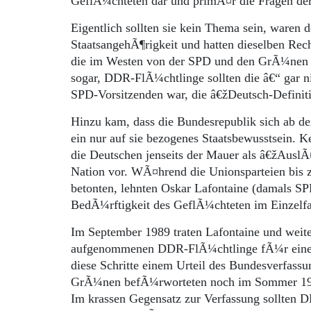
GeflÃ¼chteten dar und primÃ¤r die Fragen der
Eigentlich sollten sie kein Thema sein, waren
StaatsangehÃ¶rigkeit und hatten dieselben Rec
die im Westen von der SPD und den GrÃ¼nen an
sogar, DDR-FlÃ¼chtlinge sollten die â€“ gar n
SPD-Vorsitzenden war, die â€žDeutsch-Defini
Hinzu kam, dass die Bundesrepublik sich ab den
ein nur auf sie bezogenes Staatsbewusstsein. K
die Deutschen jenseits der Mauer als â€žAusl
Nation vor. WÃ¤hrend die Unionsparteien bis
betonten, lehnten Oskar Lafontaine (damals S
BedÃ¼rftigkeit des GeflÃ¼chteten im Einzelfa
Im September 1989 traten Lafontaine und wei
aufgenommenen DDR-FlÃ¼chtlinge fÃ¼r einen 
diese Schritte einem Urteil des Bundesverfassu
GrÃ¼nen befÃ¼rworteten noch im Sommer 1990 
Im krassen Gegensatz zur Verfassung sollten D