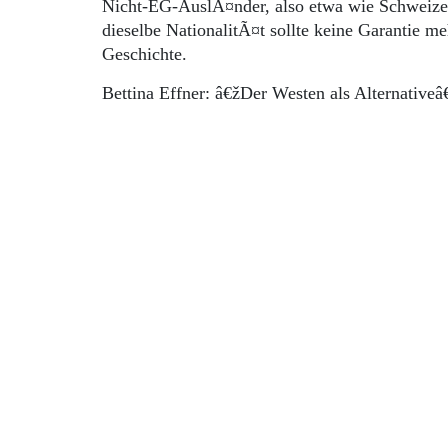
Nicht-EG-AuslÃ¤nder, also etwa wie Schweizer
dieselbe NationalitÃ¤t sollte keine Garantie m
Geschichte.
Bettina Effner: â€žDer Westen als Alternative