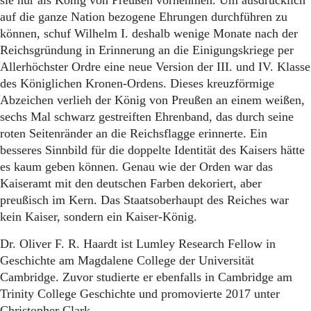
sie nur als König von Preußen vornehmen. Um ausdrücklich
auf die ganze Nation bezogene Ehrungen durchführen zu
können, schuf Wilhelm I. deshalb wenige Monate nach der
Reichsgründung in Erinnerung an die Einigungskriege per
Allerhöchster Ordre eine neue Version der III. und IV. Klasse
des Königlichen Kronen-Ordens. Dieses kreuzförmige
Abzeichen verlieh der König von Preußen an einem weißen,
sechs Mal schwarz gestreiften Ehrenband, das durch seine
roten Seitenränder an die Reichsflagge erinnerte. Ein
besseres Sinnbild für die doppelte Identität des Kaisers hätte
es kaum geben können. Genau wie der Orden war das
Kaiseramt mit den deutschen Farben dekoriert, aber
preußisch im Kern. Das Staatsoberhaupt des Reiches war
kein Kaiser, sondern ein Kaiser-König.
Dr. Oliver F. R. Haardt ist Lumley Research Fellow in
Geschichte am Magdalene College der Universität
Cambridge. Zuvor studierte er ebenfalls in Cambridge am
Trinity College Geschichte und promovierte 2017 unter
Christopher Clark.