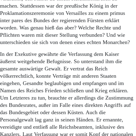
Aktuelle Ausgabe
machen. Stattdessen war der preußische König in der
Abonnenten-Login
Proklamationszeremonie von Versailles zu einem primus
Abonnent werden
inter pares des Bundes der regierenden Fürsten erklärt
Abo Prämien
Archiv
worden. Was genau hieß das aber? Welche Rechte und
Mediadaten
Pflichten waren mit dieser Stellung verbunden? Und wie
unterschieden sie sich von denen eines echten Monarchen?
Kontakt
Impressum
In der Exekutive gewährte die Verfassung dem Kaiser
Datenschutz
äußerst weitgehende Befugnisse. So unterstand ihm die
gesamte auswärtige Gewalt. Er vertrat das Reich
völkerrechtlich, konnte Verträge mit anderen Staaten
eingehen, Gesandte beglaubigen und empfangen und im
Namen des Reiches Frieden schließen und Krieg erklären.
Um Letzteres zu tun, brauchte er allerdings die Zustimmung
des Bundesrates, außer im Falle eines direkten Angriffs auf
das Bundesgebiet oder dessen Küsten. Auch die
Personalgewalt lag ganz in seinen Händen. Er ernannte,
vereidigte und entließ alle Reichsbeamten, inklusive des
Kanzlers. Laut Verfassung war er somit Kopf der nationalen