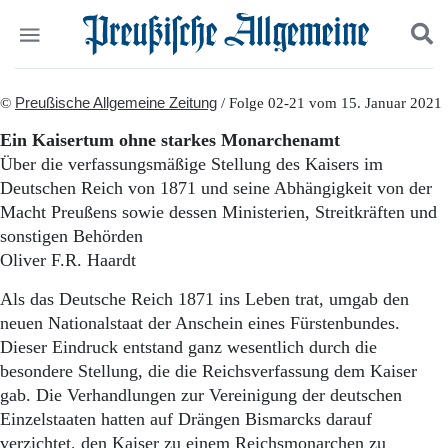
Politik
©
Preußische Allgemeine Zeitung
Suchen und finden
/ Folge 02-21 vom 15. Januar 2021
Kultur
Ein Kaisertum ohne starkes Monarchenamt
Wirtschaft
Über die verfassungsmäßige Stellung des Kaisers im
Panorama
Deutschen Reich von 1871 und seine Abhängigkeit von der
Gesellschaft
Macht Preußens sowie dessen Ministerien, Streitkräften und
Leben
sonstigen Behörden
Geschichte
Ostpreußen
Oliver F.R. Haardt
Pommern
Als das Deutsche Reich 1871 ins Leben trat, umgab den
Berlin-Brandenburg
neuen Nationalstaat der Anschein eines Fürstenbundes.
Schlesien
Danzig und Westpreußen
Dieser Eindruck entstand ganz wesentlich durch die
Bücher
besondere Stellung, die die Reichsverfassung dem Kaiser
gab. Die Verhandlungen zur Vereinigung der deutschen
Start
Einzelstaaten hatten auf Drängen Bismarcks darauf
Wer wir sind
verzichtet, den Kaiser zu einem Reichsmonarchen zu