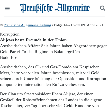
Politik
©
Preußische Allgemeine Zeitung
Suchen und finden
/ Folge 14-21 vom 09. April 2021
Kultur
Korruption
Wirtschaft
Alijews beste Freunde in der Union
Panorama
Aserbaidschan-Affäre: Seit Jahren haben Abgeordnete gegen
Gesellschaft
Geld Partei für das Regime in Baku ergriffen
Leben
Bodo Bost
Geschichte
Ostpreußen
Aserbaidschan, das Öl- und Gas-Dorado am Kaspischen
Pommern
Meer, hatte vor vielen Jahren beschlossen, mit viel Geld
Berlin-Brandenburg
seinen durch Unterdrückung der Opposition und Korruption
Schlesien
Danzig und Westpreußen
ramponierten internationalen Ruf zu verbessern.
Bücher
Der Clan um Staatspräsident Ilham Alijew, der einen
Start
Großteil der Rohstoffeinnahmen des Landes in die eigene
Wer wir sind
Tasche leitet, verfügt über sehr viel Geld. Hunderte von