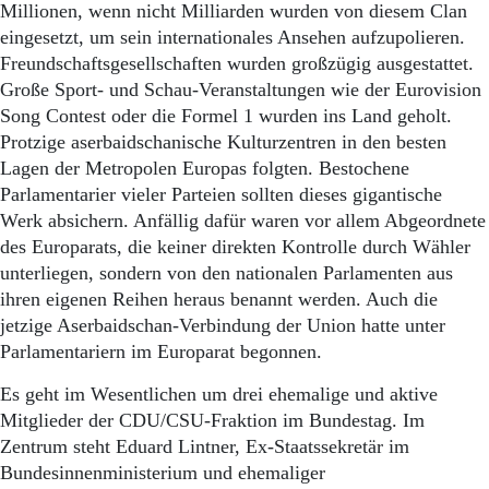
Aktuelle Ausgabe
Millionen, wenn nicht Milliarden wurden von diesem Clan
Abonnenten-Login
eingesetzt, um sein internationales Ansehen aufzupolieren.
Abonnent werden
Freundschaftsgesellschaften wurden großzügig ausgestattet.
Abo Prämien
Große Sport- und Schau-Veranstaltungen wie der Eurovision
Archiv
Song Contest oder die Formel 1 wurden ins Land geholt.
Mediadaten
Protzige aserbaidschanische Kulturzentren in den besten
Kontakt
Lagen der Metropolen Europas folgten. Bestochene
Impressum
Parlamentarier vieler Parteien sollten dieses gigantische
Datenschutz
Werk absichern. Anfällig dafür waren vor allem Abgeordnete
des Europarats, die keiner direkten Kontrolle durch Wähler
unterliegen, sondern von den nationalen Parlamenten aus
ihren eigenen Reihen heraus benannt werden. Auch die
jetzige Aserbaidschan-Verbindung der Union hatte unter
Parlamentariern im Europarat begonnen.
Es geht im Wesentlichen um drei ehemalige und aktive
Mitglieder der CDU/CSU-Fraktion im Bundestag. Im
Zentrum steht Eduard Lintner, Ex-Staatssekretär im
Bundesinnenministerium und ehemaliger