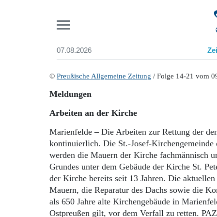
Pr
07.08.2026
Ze
Suchen und finden
Start
©
Preußische Allgemeine Zeitung
/ Folge 14-21 vom 09
Wer wir sind
Meldungen
Aktuelle Ausgabe
Abonnenten-Login
Arbeiten an der Kirche
Abonnent werden
Abo Prämien
Marienfelde – Die Arbeiten zur Rettung der de
Archiv
kontinuierlich. Die St.-Josef-Kirchengemeinde 
Mediadaten
werden die Mauern der Kirche fachmännisch un
Grundes unter dem Gebäude der Kirche St. Pete
der Kirche bereits seit 13 Jahren. Die aktuell
Mauern, die Reparatur des Dachs sowie die Kon
als 650 Jahre alte Kirchengebäude in Marienfel
Ostpreußen gilt, vor dem Verfall zu retten. PAZ