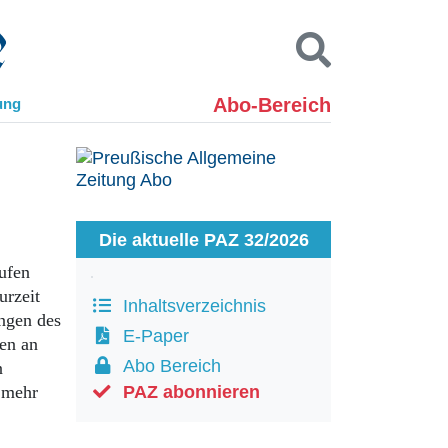
Abo-Bereich
ung
Kontakt
Impressum
Datenschutz
SUCHEN
Die aktuelle PAZ 32/2026
ufen
urzeit
Inhaltsverzeichnis
ngen des
E-Paper
ten an
Abo Bereich
n
 mehr
PAZ abonnieren