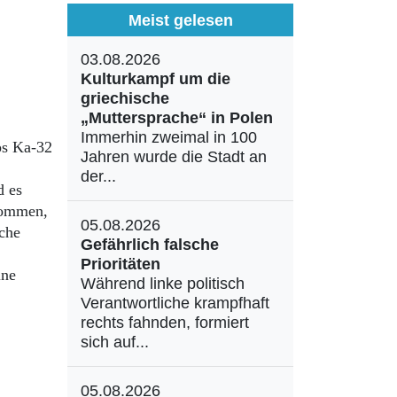
Meist gelesen
03.08.2026
Kulturkampf um die
griechische
„Muttersprache“ in Polen
Immerhin zweimal in 100
ps Ka-32
Jahren wurde die Stadt an
der...
d es
kommen,
05.08.2026
che
Gefährlich falsche
Prioritäten
ine
Während linke politisch
Verantwortliche krampfhaft
rechts fahnden, formiert
sich auf...
05.08.2026