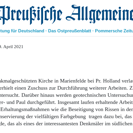
eußische Allgemeine Zeitung
itung für Deutschland · Das Ostpreußenblatt · Pommersche Zeit
Politik
. April 2021
Kultur
Wirtschaft
Panorama
Gesellschaft
Leben
nkmalgeschützten Kirche in Marienfelde bei Pr. Holland verla
Geschichte
erhielt einen Zuschuss zur Durchführung weiterer Arbeiten. Z
Ostpreußen
tersucht. Darüber hinaus werden geotechnischen Untersuchu
Pommern
r- und Paul durchgeführt. Insgesamt laufen erhaltende Arbei
Berlin-Brandenburg
en Erhaltungsmaßnahmen wie die Beseitigung von Rissen in de
Schlesien
servierung der vielfältigen Farbgebung tragen dazu bei, das
Danzig und Westpreußen
de, das als eines der interessantesten Denkmäler im südlichen
Bücher