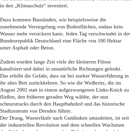
Aktuelle Ausgabe
in den „Klimaschutz“ investiert.
Abonnenten-Login
Abonnent werden
Dazu kommen Bausünden, wie beispielsweise die
Abo Prämien
Archiv
zunehmende Versiegelung von Bodenflächen, sodass kein
Mediadaten
Wasser mehr versickern kann. Jeden Tag verschwindet in der
Bundesrepublik Deutschland eine Fläche von 100 Hektar
Kontakt
unter Asphalt oder Beton.
Impressum
Datenschutz
Zudem wurden lange Zeit viele der kleineren Flüsse
kanalisiert und dabei in unnatürliche Richtungen gelenkt.
Das erhöht die Gefahr, dass sie bei starker Wasserführung in
ihr altes Bett zurückkehren. So wie die Weißeritz, die im
August 2002 statt in einem aufgezwungenen Links-Knick zu
fließen, den früheren geraden Weg wählte, der nun
schnurstracks durch den Hauptbahnhof und das historische
Stadtzentrum von Dresden führte.
Der Drang, Wasserläufe nach Gutdünken umzuleiten, ist seit
der industriellen Revolution und dem schnellen Wachstum