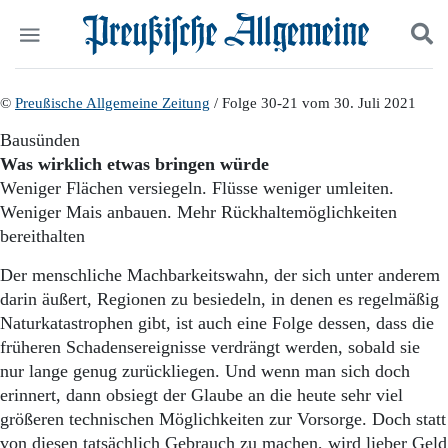
Politik
©
Preußische Allgemeine Zeitung
Suchen und finden
/ Folge 30-21 vom 30. Juli 2021
Kultur
Bausünden
Wirtschaft
Was wirklich etwas bringen würde
Panorama
Weniger Flächen versiegeln. Flüsse weniger umleiten.
Gesellschaft
Weniger Mais anbauen. Mehr Rückhaltemöglichkeiten
Leben
bereithalten
Geschichte
Ostpreußen
Der menschliche Machbarkeitswahn, der sich unter anderem
Pommern
darin äußert, Regionen zu besiedeln, in denen es regelmäßig
Berlin-Brandenburg
Naturkatastrophen gibt, ist auch eine Folge dessen, dass die
Schlesien
Danzig und Westpreußen
früheren Schadensereignisse verdrängt werden, sobald sie
Bücher
nur lange genug zurückliegen. Und wenn man sich doch
erinnert, dann obsiegt der Glaube an die heute sehr viel
Start
größeren technischen Möglichkeiten zur Vorsorge. Doch statt
Wer wir sind
von diesen tatsächlich Gebrauch zu machen, wird lieber Geld