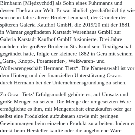
Aktuelle Ausgabe
Birnbaum [Międ­zychód] als Sohn eines Fuhr­manns und
Abonnenten-Login
dessen Ehefrau zur Welt. Er war ähnlich geschäftstüchtig wie
Abonnent werden
sein neun Jahre älterer Bruder Leonhard, der Gründer der
Abo Prämien
späteren Galeria Kaufhof GmbH, die 2019/20 mit der 1881
Archiv
in Wismar gegründeten Karstadt Warenhaus GmbH zur
Mediadaten
Galeria Karstadt Kaufhof GmbH fusionierte. Drei Jahre
Kontakt
nachdem der größere Bruder in Stralsund sein Textilgeschäft
Impressum
gegründet hatte, folgte der kleinere 1882 in Gera mit seinem
Datenschutz
„Garn-, Knopf-, Posamentier-, Weißwaren- und
Wollwarengeschäft Hermann Tietz“. Die Namenswahl ist vor
dem Hintergrund der finanziellen Unter­stützung Oscars
durch Hermann bei der Unternehmensgründung zu sehen.
Zu Oscar Tietz’ Erfolgsmodell gehörte es, auf Umsatz und
große Mengen zu setzen. Die Menge der umgesetzten Ware
ermöglichte es ihm, mit Mengenrabatt einzukaufen oder gar
selbst eine Produktion aufzubauen sowie mit geringen
Gewinnmargen beim einzelnen Produkt zu arbeiten. Indem er
direkt beim Hersteller kaufte oder die angebotene Ware