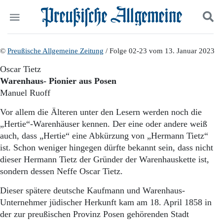
Politik
©
Preußische Allgemeine Zeitung
Suchen und finden
/ Folge 02-23 vom 13. Januar 2023
Kultur
Oscar Tietz
Wirtschaft
Warenhaus- Pionier aus Posen
Panorama
Manuel Ruoff
Gesellschaft
Leben
Vor allem die Älteren unter den Lesern werden noch die
Geschichte
„Hertie“-Warenhäuser kennen. Der eine oder andere weiß
Ostpreußen
auch, dass „Hertie“ eine Abkürzung von „Hermann Tietz“
Pommern
ist. Schon weniger hingegen dürfte bekannt sein, dass nicht
Berlin-Brandenburg
dieser Hermann Tietz der Gründer der Warenhauskette ist,
Schlesien
Danzig und Westpreußen
sondern dessen Neffe Oscar Tietz.
Bücher
Dieser spätere deutsche Kaufmann und Warenhaus-
Start
Unternehmer jüdischer Herkunft kam am 18. April 1858 in
Wer wir sind
der zur preußischen Provinz Posen gehörenden Stadt