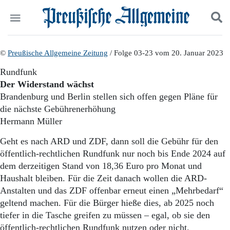
Politik
©
Preußische Allgemeine Zeitung
Suchen und finden
/ Folge 03-23 vom 20. Januar 2023
Kultur
Rundfunk
Wirtschaft
Der Widerstand wächst
Panorama
Brandenburg und Berlin stellen sich offen gegen Pläne für
Gesellschaft
die nächste Gebührenerhöhung
Leben
Hermann Müller
Geschichte
Ostpreußen
Geht es nach ARD und ZDF, dann soll die Gebühr für den
Pommern
öffentlich-rechtlichen Rundfunk nur noch bis Ende 2024 auf
Berlin-Brandenburg
dem derzeitigen Stand von 18,36 Euro pro Monat und
Schlesien
Danzig und Westpreußen
Haushalt bleiben. Für die Zeit danach wollen die ARD-
Bücher
Anstalten und das ZDF offenbar erneut einen „Mehrbedarf“
geltend machen. Für die Bürger hieße dies, ab 2025 noch
Start
tiefer in die Tasche greifen zu müssen – egal, ob sie den
Wer wir sind
öffentlich-rechtlichen Rundfunk nutzen oder nicht.