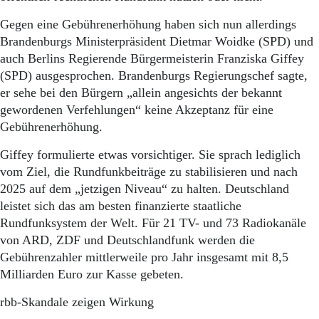
Aktuelle Ausgabe
Abonnenten-Login
Gegen eine Gebührenerhöhung haben sich nun allerdings
Abonnent werden
Brandenburgs Ministerpräsident Dietmar Woidke (SPD) und
Abo Prämien
auch Berlins Regierende Bürgermeisterin Franziska Giffey
Archiv
(SPD) ausgesprochen. Brandenburgs Regierungschef sagte,
Mediadaten
er sehe bei den Bürgern „allein angesichts der bekannt
Kontakt
gewordenen Verfehlungen“ keine Akzeptanz für eine
Impressum
Gebührenerhöhung.
Datenschutz
Giffey formulierte etwas vorsichtiger. Sie sprach lediglich
vom Ziel, die Rundfunkbeiträge zu stabilisieren und nach
2025 auf dem „jetzigen Niveau“ zu halten. Deutschland
leistet sich das am besten finanzierte staatliche
Rundfunksystem der Welt. Für 21 TV- und 73 Radiokanäle
von ARD, ZDF und Deutschlandfunk werden die
Gebührenzahler mittlerweile pro Jahr insgesamt mit 8,5
Milliarden Euro zur Kasse gebeten.
rbb-Skandale zeigen Wirkung