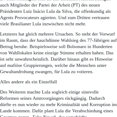
Aktuelle Ausgabe
auch Mitglieder der Partei der Arbeit (PT) des neuen
Abonnenten-Login
Präsidenten Luiz Inácio Lula da Silva, die offenkundig als
Abonnent werden
Agents Provocateurs agierten. Und zum Dritten vertrauen
Abo Prämien
Archiv
viele Brasilianer Lula inzwischen nicht mehr.
Mediadaten
Letzteres hat gleich mehrere Ursachen. So steht der Vorwurf
Kontakt
im Raum, dass der hauchdünne Wahlsieg des 77-Jährigen auf
Impressum
Betrug beruhe. Beispielsweise soll Bolsonaro in Hunderten
Datenschutz
von Wahllokalen keine einzige Stimme erhalten haben. Das
ist sehr unwahrscheinlich. Darüber hinaus gibt es Hinweise
auf mafiöse Gruppierungen, welche die Menschen unter
Gewaltandrohung zwangen, für Lula zu votieren.
Alles andere als ein Einzelfall
Des Weiteren machte Lula sogleich einige sinnvolle
Reformen seines Amtsvorgängers rückgängig. Dadurch
dürfte es nun wieder zu mehr Kriminalität und Korruption im
Lande kommen. Dafür plant Lula die Verabschiedung eines