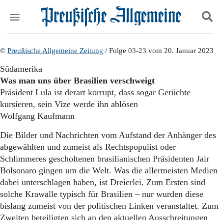
Politik
©
Preußische Allgemeine Zeitung
Suchen und finden
/ Folge 03-23 vom 20. Januar 2023
Kultur
Südamerika
Wirtschaft
Was man uns über Brasilien verschweigt
Panorama
Präsident Lula ist derart korrupt, dass sogar Gerüchte
Gesellschaft
kursieren, sein Vize werde ihn ablösen
Leben
Wolfgang Kaufmann
Geschichte
Ostpreußen
Die Bilder und Nachrichten vom Aufstand der Anhänger des
Pommern
abgewählten und zumeist als Rechtspopulist oder
Berlin-Brandenburg
Schlimmeres gescholtenen brasilianischen Präsidenten Jair
Schlesien
Danzig und Westpreußen
Bolsonaro gingen um die Welt. Was die allermeisten Medien
Bücher
dabei unterschlagen haben, ist Dreierlei. Zum Ersten sind
solche Krawalle typisch für Brasilien – nur wurden diese
Start
bislang zumeist von der politischen Linken veranstaltet. Zum
Wer wir sind
Zweiten beteiligten sich an den aktuellen Ausschreitungen