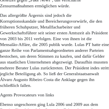
Gesetzes gegen „Fake News“, das verschärfte
Zensurmaßnahmen ermöglichen würde.
Das allergrößte Ärgernis sind jedoch die
Korruptionsskandale und Bereicherungsvorwürfe, die den
früheren Schuhputzer, Metallfacharbeiter und
Gewerkschaftsführer seit seiner ersten Amtszeit als Präsident
von 2003 bis 2011 verfolgen. Eine von ihnen ist die
Mensalão-Affäre, die 2005 publik wurde. Lulas PT hatte eine
ganze Reihe von Parlamentsabgeordneten anderer Parteien
bestochen, um deren Stimmen zu kaufen, und dafür Gelder
aus staatlichen Unternehmen abgezweigt. Daraufhin mussten
mehrere Berater Lulas zurücktreten. Der Präsident indes stritt
jegliche Beteiligung ab. So ließ der Generalstaatsanwalt
Álvaro Augusto Ribeiro Costa die Anklage gegen ihn
schließlich fallen.
Agents Provocateurs von links
Ebenso ungeschoren ging Lula 2006 und 2009 aus dem