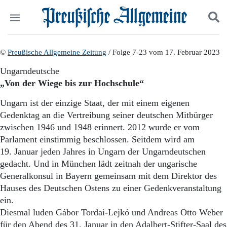
Politik
©
Preußische Allgemeine Zeitung
Suchen und finden
/ Folge 7-23 vom 17. Februar 2023
Kultur
Ungarndeutsche
Wirtschaft
„Von der Wiege bis zur Hochschule“
Panorama
Gesellschaft
Ungarn ist der einzige Staat, der mit einem eigenen
Leben
Gedenktag an die Vertreibung seiner deutschen Mitbürger
Geschichte
zwischen 1946 und 1948 erinnert. 2012 wurde er vom
Ostpreußen
Parlament einstimmig beschlossen. Seitdem wird am
Pommern
19. Januar jeden Jahres in Ungarn der Ungarndeutschen
Berlin-Brandenburg
gedacht. Und in München lädt zeitnah der ungarische
Schlesien
Danzig und Westpreußen
Generalkonsul in Bayern gemeinsam mit dem Direktor des
Bücher
Hauses des Deutschen Ostens zu einer Gedenkveranstaltung
ein.
Start
Diesmal luden Gábor Tordai-Lejkó und Andreas Otto Weber
Wer wir sind
für den Abend des 31. Januar in den Adalbert-Stifter-Saal des