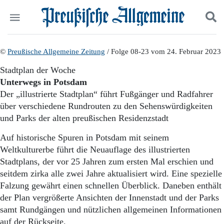
Politik
©
Preußische Allgemeine Zeitung
Suchen und finden
/ Folge 08-23 vom 24. Februar 2023
Kultur
Stadtplan der Woche
Wirtschaft
Unterwegs in Potsdam
Panorama
Der „illustrierte Stadtplan“ führt Fußgänger und Radfahrer
Gesellschaft
über verschiedene Rundrouten zu den Sehenswürdigkeiten
Leben
und Parks der alten preußischen Residenzstadt
Geschichte
Ostpreußen
Auf historische Spuren in Potsdam mit seinem
Pommern
Weltkulturerbe führt die Neuauflage des illustrierten
Berlin-Brandenburg
Stadtplans, der vor 25 Jahren zum ersten Mal erschien und
Schlesien
Danzig und Westpreußen
seitdem zirka alle zwei Jahre aktualisiert wird. Eine spezielle
Bücher
Falzung gewährt einen schnellen Überblick. Daneben enthält
der Plan vergrößerte Ansichten der Innenstadt und der Parks
Start
samt Rundgängen und nützlichen allgemeinen Informationen
Wer wir sind
auf der Rückseite.