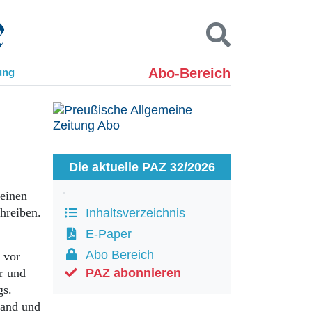
Abo-Bereich
ung
Kontakt
Impressum
Datenschutz
SUCHEN
Die aktuelle PAZ 32/2026
 einen
chreiben.
Inhaltsverzeichnis
E-Paper
Abo Bereich
 vor
r und
PAZ abonnieren
gs.
land und