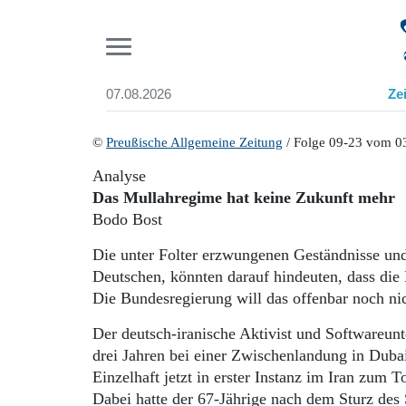
Pr
07.08.2026
Ze
Suchen und finden
Start
©
Preußische Allgemeine Zeitung
/ Folge 09-23 vom 0
Wer wir sind
Analyse
Aktuelle Ausgabe
Das Mullahregime hat keine Zukunft mehr
Abonnenten-Login
Bodo Bost
Abonnent werden
Abo Prämien
Die unter Folter erzwungenen Geständnisse und 
Archiv
Deutschen, könnten darauf hindeuten, dass die M
Mediadaten
Die Bundesregierung will das offenbar noch ni
Der deutsch-iranische Aktivist und Softwareu
drei Jahren bei einer Zwischenlandung in Dubai
Einzelhaft jetzt in erster Instanz im Iran zum 
Dabei hatte der 67-Jährige nach dem Sturz des