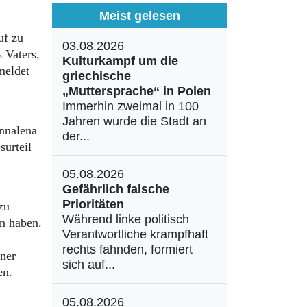
Meist gelesen
uf zu
03.08.2026
 Vaters,
Kulturkampf um die
meldet
griechische
„Muttersprache“ in Polen
Immerhin zweimal in 100
Jahren wurde die Stadt an
Annalena
der...
surteil
05.08.2026
Gefährlich falsche
Prioritäten
zu
Während linke politisch
en haben.
Verantwortliche krampfhaft
rechts fahnden, formiert
aner
sich auf...
len.
05.08.2026