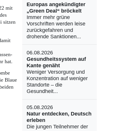
Europas angekündigter
22 mit
„Green Deal“ bröckelt
des
Immer mehr grüne
 sitzen
Vorschriften werden leise
zurückgefahren und
drohende Sanktionen...
damit
06.08.2026
assen-
Gesundheitssystem auf
r hat.
Kante genäht
Weniger Versorgung und
bombe
Konzentration auf weniger
ie Blaue
Standorte – die
 beiden
Gesundheit...
05.08.2026
Natur entdecken, Deutsch
erleben
Die jungen Teilnehmer der