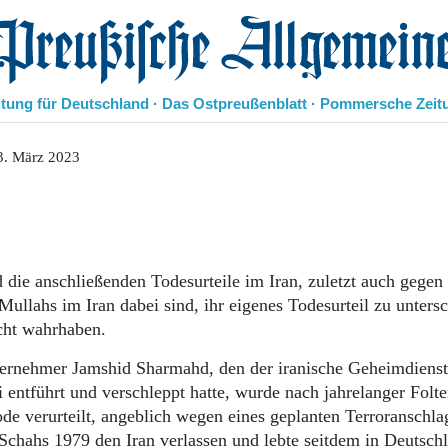
eußische Allgemeine Zeitung
itung für Deutschland · Das Ostpreußenblatt · Pommersche Zeit
Politik
3. März 2023
Kultur
Wirtschaft
Panorama
Gesellschaft
Leben
die anschließenden Todesurteile im Iran, zuletzt auch gegen
Geschichte
ullahs im Iran dabei sind, ihr eigenes Todesurteil zu unters
Ostpreußen
cht wahrhaben.
Pommern
Berlin-Brandenburg
nternehmer Jamshid Sharmahd, den der iranische Geheimdienst
Schlesien
 entführt und verschleppt hatte, wurde nach jahrelanger Folte
Danzig und Westpreußen
Tode verurteilt, angeblich wegen eines geplanten Terroranschla
Bücher
 Schahs 1979 den Iran verlassen und lebte seitdem in Deutsch