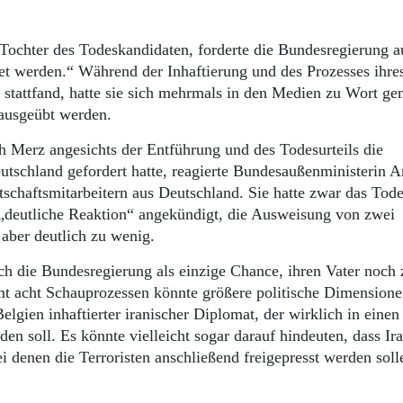
Tochter des Todeskandidaten, forderte die Bundesregierung a
et werden.“ Während der Inhaftierung und des Prozesses ihres
stattfand, hatte sie sich mehrmals in den Medien zu Wort ge
 ausgeübt werden.
 Merz angesichts der Entführung und des Todesurteils die
utschland gefordert hatte, reagierte Bundesaußenministerin 
chaftsmitarbeitern aus Deutschland. Sie hatte zwar das Tode
e „deutliche Reaktion“ angekündigt, die Ausweisung von zwei
z aber deutlich zu wenig.
ch die Bundesregierung als einzige Chance, ihren Vater noch 
amt acht Schauprozessen könnte größere politische Dimension
elgien inhaftierter iranischer Diplomat, der wirklich in einen
den soll. Es könnte vielleicht sogar darauf hindeuten, dass Ir
i denen die Terroristen anschließend freigepresst werden sol