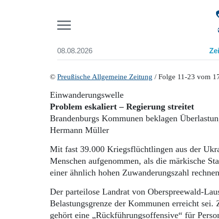
Pr
08.08.2026
Ze
Suchen und finden
Start
©
Preußische Allgemeine Zeitung
/ Folge 11-23 vom 1
Wer wir sind
Einwanderungswelle
Aktuelle Ausgabe
Problem eskaliert – Regierung streitet
Abonnenten-Login
Brandenburgs Kommunen beklagen Überlastung
Abonnent werden
Hermann Müller
Abo Prämien
Archiv
Mit fast 39.000 Kriegsflüchtlingen aus der Uk
Mediadaten
Menschen aufgenommen, als die märkische Stad
einer ähnlich hohen Zuwanderungszahl rechnen
Der parteilose Landrat von Oberspreewald-Lausi
Belastungsgrenze der Kommunen erreicht sei.
gehört eine „Rückführungsoffensive“ für Perso