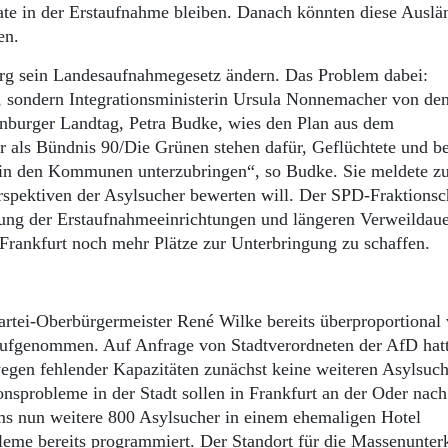
te in der Erstaufnahme bleiben. Danach könnten diese Auslä
den.
rg sein Landesaufnahmegesetz ändern. Das Problem dabei:
r, sondern Integrationsministerin Ursula Nonnemacher von de
nburger Landtag, Petra Budke, wies den Plan aus dem
ir als Bündnis 90/Die Grünen stehen dafür, Geflüchtete und b
l in den Kommunen unterzubringen“, so Budke. Sie meldete 
erspektiven der Asylsucher bewerten will. Der SPD-Fraktionsc
ung der Erstaufnahmeeinrichtungen und längeren Verweildaue
n Frankfurt noch mehr Plätze zur Unterbringung zu schaffen.
artei-Oberbürgermeister René Wilke bereits überproportional 
 aufgenommen. Auf Anfrage von Stadtverordneten der AfD hat
 wegen fehlender Kapazitäten zunächst keine weiteren Asylsuc
onsprobleme in der Stadt sollen in Frankfurt an der Oder nac
ms nun weitere 800 Asylsucher in einem ehemaligen Hotel
leme bereits programmiert. Der Standort für die Massenunter