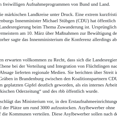
en freiwilligen Aufnahmeprogrammen von Bund und Land.
die märkischen Landkreise unter Druck. Eine extrem kurzfrist
enburgs Innenminister Michael Stübgen (CDU) hat öffentlich
e Landesregierung beim Thema Zuwanderung ist. Ursprünglich
germeistern am 10. März über Maßnahmen zur Bewältigung de
rher sagte das Innenministerium die Konferenz allerdings a
 erwarten vollkommen zu Recht, dass sich die Landesregie
Ebene bei der Verteilung und Integration von Flüchtlingen na
Absage lieferten regionale Medien. Sie berichten über Streit 
ie Gräben in Brandenburg zwischen den Koalitionspartnern CD
geplatzten Gipfel deutlich geworden, als ein internes Arbeit
kischen Oderzeitung“ und des rbb öffentlich wurde.
schlägt das Ministerium vor, in den Erstaufnahmeeinrichtung
hl der Plätze um rund 3000 aufzustocken. Asylbewerber ohne
uf die Kommunen verteilen. Diese Asylbewerber sollen nach 