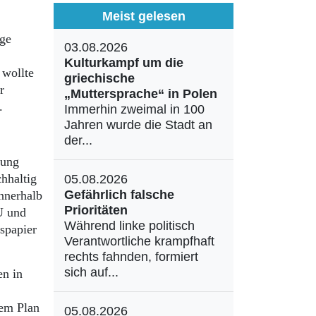
Meist gelesen
ige
03.08.2026
Kulturkampf um die
 wollte
griechische
r
„Muttersprache“ in Polen
b.
Immerhin zweimal in 100
Jahren wurde die Stadt an
der...
rung
chhaltig
05.08.2026
Gefährlich falsche
innerhalb
Prioritäten
U und
Während linke politisch
spapier
Verantwortliche krampfhaft
rechts fahnden, formiert
sich auf...
en in
dem Plan
05.08.2026