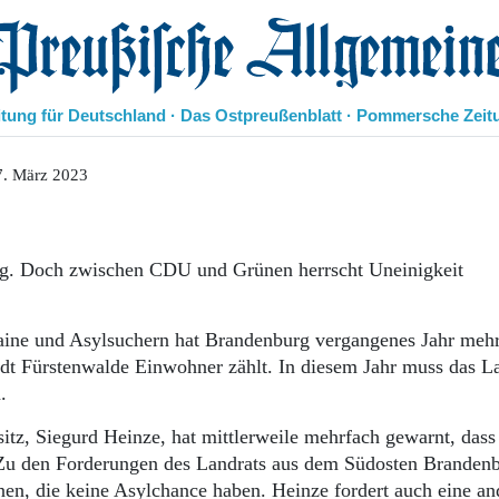
eußische Allgemeine Zeitung
itung für Deutschland · Das Ostpreußenblatt · Pommersche Zeit
Politik
7. März 2023
Kultur
Wirtschaft
Panorama
. Doch zwischen CDU und Grünen herrscht Uneinigkeit
Gesellschaft
Leben
Geschichte
raine und Asylsuchern hat Brandenburg vergangenes Jahr meh
Ostpreußen
t Fürstenwalde Einwohner zählt. In diesem Jahr muss das L
Pommern
.
Berlin-Brandenburg
Schlesien
tz, Siegurd Heinze, hat mittlerweile mehrfach gewarnt, dass
Danzig und Westpreußen
 Zu den Forderungen des Landrats aus dem Südosten Branden
Bücher
nen, die keine Asylchance haben. Heinze fordert auch eine an