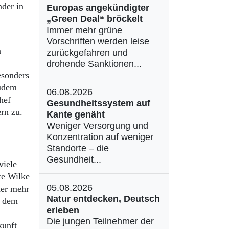
nder in
Europas angekündigter
„Green Deal“ bröckelt
Immer mehr grüne
Vorschriften werden leise
n
zurückgefahren und
drohende Sanktionen...
esonders
zudem
06.08.2026
hef
Gesundheitssystem auf
rn zu.
Kante genäht
Weniger Versorgung und
Konzentration auf weniger
Standorte – die
Gesundheit...
viele
te Wilke
05.08.2026
her mehr
Natur entdecken, Deutsch
h dem
erleben
Die jungen Teilnehmer der
kunft