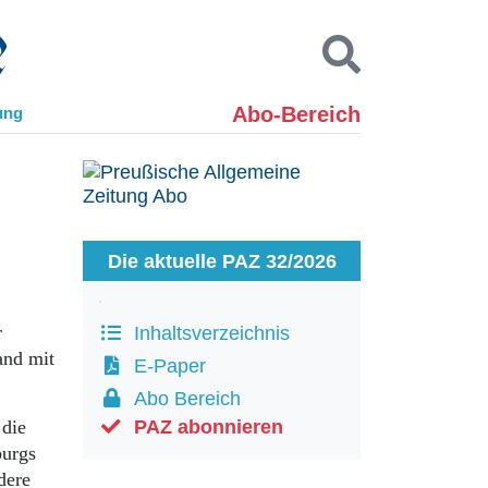
Abo-Bereich
ung
Kontakt
Impressum
Datenschutz
SUCHEN
Die aktuelle PAZ 32/2026
r
Inhaltsverzeichnis
and mit
E-Paper
Abo Bereich
 die
PAZ abonnieren
burgs
dere