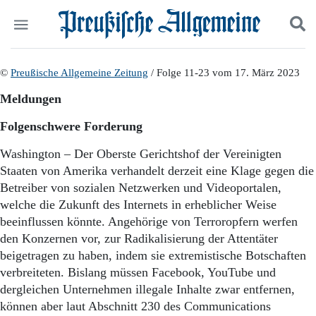
Politik
©
Preußische Allgemeine Zeitung
Suchen und finden
/ Folge 11-23 vom 17. März 2023
Kultur
Meldungen
Wirtschaft
Panorama
Folgenschwere Forderung
Gesellschaft
Leben
Washington – Der Oberste Gerichtshof der Vereinigten
Geschichte
Staaten von Amerika verhandelt derzeit eine Klage gegen die
Ostpreußen
Betreiber von sozialen Netzwerken und Videoportalen,
Pommern
welche die Zukunft des Internets in erheblicher Weise
Berlin-Brandenburg
beeinflussen könnte. Angehörige von Terroropfern werfen
Schlesien
den Konzernen vor, zur Radikalisierung der Attentäter
Danzig und Westpreußen
beigetragen zu haben, indem sie extremistische Botschaften
Bücher
verbreiteten. Bislang müssen Facebook, YouTube und
Start
dergleichen Unternehmen illegale Inhalte zwar entfernen,
Wer wir sind
können aber laut Abschnitt 230 des Communications