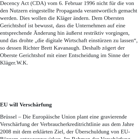
Aktuelle Ausgabe
Decency Act (CDA) vom 6. Februar 1996 nicht für die von
Abonnenten-Login
den Nutzern eingestellte Propaganda verantwortlich gemacht
Abonnent werden
werden. Dies wollen die Kläger ändern. Dem Obersten
Abo Prämien
Gerichtshof ist bewusst, dass die Unternehmen auf eine
Archiv
entsprechende Änderung hin äußerst restriktiv vorgingen,
Mediadaten
und das drohte „die digitale Wirtschaft einstürzen zu lassen“,
Kontakt
so dessen Richter Brett Kavanaugh. Deshalb zögert der
Impressum
Oberste Gerichtshof mit einer Entscheidung im Sinne der
Datenschutz
Kläger.W.K.
EU will Verschärfung
Brüssel – Die Europäische Union plant eine gravierende
Verschärfung der Verbraucherkreditrichtlinie aus dem Jahre
2008 mit dem erklärten Ziel, der Überschuldung von EU-