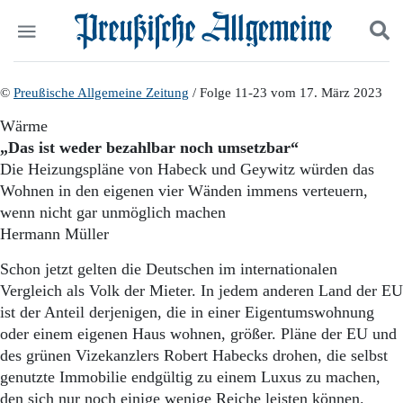
Politik
©
Preußische Allgemeine Zeitung
Suchen und finden
/ Folge 11-23 vom 17. März 2023
Kultur
Wärme
Wirtschaft
„Das ist weder bezahlbar noch umsetzbar“
Panorama
Die Heizungspläne von Habeck und Geywitz würden das
Gesellschaft
Wohnen in den eigenen vier Wänden immens verteuern,
Leben
wenn nicht gar unmöglich machen
Geschichte
Ostpreußen
Hermann Müller
Pommern
Schon jetzt gelten die Deutschen im internationalen
Berlin-Brandenburg
Vergleich als Volk der Mieter. In jedem anderen Land der EU
Schlesien
Danzig und Westpreußen
ist der Anteil derjenigen, die in einer Eigentumswohnung
Bücher
oder einem eigenen Haus wohnen, größer. Pläne der EU und
des grünen Vizekanzlers Robert Habecks drohen, die selbst
Start
genutzte Immobilie endgültig zu einem Luxus zu machen,
Wer wir sind
den sich nur noch einige wenige Reiche leisten können.