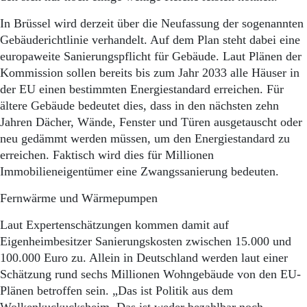
Aktuelle Ausgabe
Abonnenten-Login
In Brüssel wird derzeit über die Neufassung der sogenannten
Abonnent werden
Gebäuderichtlinie verhandelt. Auf dem Plan steht dabei eine
Abo Prämien
europaweite Sanierungspflicht für Gebäude. Laut Plänen der
Archiv
Kommission sollen bereits bis zum Jahr 2033 alle Häuser in
Mediadaten
der EU einen bestimmten Energiestandard erreichen. Für
Kontakt
ältere Gebäude bedeutet dies, dass in den nächsten zehn
Impressum
Jahren Dächer, Wände, Fenster und Türen ausgetauscht oder
Datenschutz
neu gedämmt werden müssen, um den Energiestandard zu
erreichen. Faktisch wird dies für Millionen
Immobilieneigentümer eine Zwangssanierung bedeuten.
Fernwärme und Wärmepumpen
Laut Expertenschätzungen kommen damit auf
Eigenheimbesitzer Sanierungskosten zwischen 15.000 und
100.000 Euro zu. Allein in Deutschland werden laut einer
Schätzung rund sechs Millionen Wohngebäude von den EU-
Plänen betroffen sein. „Das ist Politik aus dem