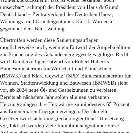
Wolkenkuckucksheim. Das ist weder bezahlbar noch
umsetzbar“, schimpft der Präsident von Haus & Grund
Deutschland – Zentralverband der Deutschen Haus-,
Wohnungs- und Grundeigentümer, Kai H. Warnecke,
gegenüber der „Bild“-Zeitung.
Übertroffen werden diese Sanierungsauflagen
möglicherweise noch, wenn ein Entwurf der Ampelkoalition
zur Erneuerung des Gebäudeenergiegesetzes gültiges Recht
wird. Ein derzeitiger Entwurf von Robert Habecks
Bundesministerium für Wirtschaft und Klimaschutz
(BMWK) und Klara Geywitz’ (SPD) Bundesministerium für
Wohnen, Stadtentwicklung und Bauwesen (BMWSB) sieht
vor, ab 2024 neue Öl- und Gasheizungen zu verbieten.
Bereits ab nächstem Jahr sollen alle neu verbauten
Heizungsanlagen ihre Heizwärme zu mindestens 65 Prozent
aus Erneuerbaren Energien erzeugen. Der aktuelle
Gesetzentwurf sieht eine „technologieoffene“ Umsetzung
vor, faktisch werden viele Immobilieneigentümer diese
Auflage aber nur über Fernwärme oder aber Wärmepumpen