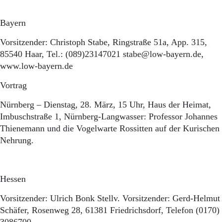
Aktuelle Ausgabe
Abonnenten-Login
Bayern
Abonnent werden
Abo Prämien
Vorsitzender: Christoph Stabe, Ringstraße 51a, App. 315,
Archiv
85540 Haar, Tel.: (089)23147021 stabe@low-bayern.de,
Mediadaten
www.low-bayern.de
Kontakt
Vortrag
Impressum
Datenschutz
Nürnberg – Dienstag, 28. März, 15 Uhr, Haus der Heimat,
Imbuschstraße 1, Nürnberg-Langwasser: Professor Johannes
Thienemann und die Vogelwarte Rossitten auf der Kurischen
Nehrung.
Hessen
Vorsitzender: Ulrich Bonk Stellv. Vorsitzender: Gerd-Helmut
Schäfer, Rosenweg 28, 61381 Friedrichsdorf, Telefon (0170)