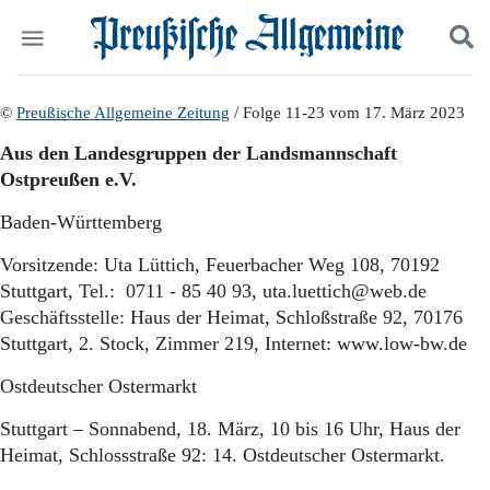
Politik
©
Preußische Allgemeine Zeitung
Suchen und finden
/ Folge 11-23 vom 17. März 2023
Kultur
Aus den Landesgruppen der Landsmannschaft
Wirtschaft
Ostpreußen e.V.
Panorama
Gesellschaft
Baden-Württemberg
Leben
Geschichte
Vorsitzende: Uta Lüttich, Feuerbacher Weg 108, 70192
Ostpreußen
Stuttgart, Tel.: 0711 - 85 40 93, uta.luettich@web.de
Pommern
Geschäftsstelle: Haus der Heimat, Schloßstraße 92, 70176
Berlin-Brandenburg
Stuttgart, 2. Stock, Zimmer 219, Internet: www.low-bw.de
Schlesien
Danzig und Westpreußen
Ostdeutscher Ostermarkt
Bücher
Stuttgart – Sonnabend, 18. März, 10 bis 16 Uhr, Haus der
Start
Heimat, Schlossstraße 92: 14. Ostdeutscher Ostermarkt.
Wer wir sind