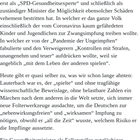
Aktuelle Ausgabe
erst als „SPD-Gesundheitsexperte“ und schließlich als
Abonnenten-Login
zuständiger Minister die Möglichkeit ebensolcher Schäden
Abonnent werden
vehement bestritten hat. In welcher er das ganze Volk
Abo Prämien
einschließlich der vom Coronavirus kaum gefährdeten
Archiv
Kinder und Jugendlichen zur Zwangsimpfung treiben wollte.
Mediadaten
In welcher er von der „Pandemie der Ungeimpften“
Kontakt
fabulierte und den Verweigerern „Kontrollen mit Strafen,
Impressum
unangenehm und teuer“ aufdrücken wollte, weil sie
Datenschutz
angeblich „mit dem Leben der anderen spielen“.
Heute gibt er quasi selber zu, was wir schon lange ahnten:
Lauterbach war es, der „spielte“ und ohne tragfähige
wissenschaftliche Beweislage, ohne belastbare Zahlen ein
Märchen nach dem anderen in die Welt setzte, sich immer
neue Folterwerkzeuge ausdachte, um die Deutschen zur
„nebenwirkungsfreien“ und „wirksamen“ Impfung zu
nötigen, obwohl er „all die Zeit“ wusste, welchem Risiko er
die Impflinge aussetzte.