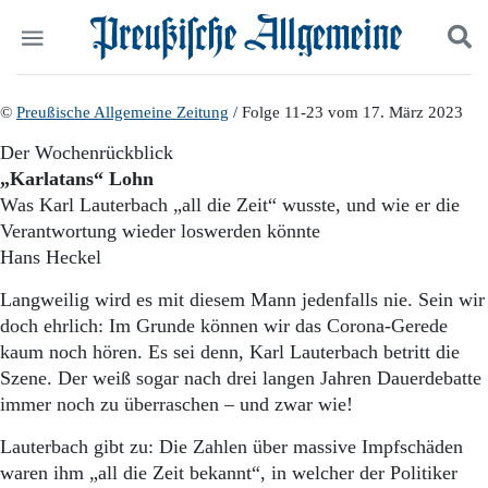
Politik
©
Preußische Allgemeine Zeitung
Suchen und finden
/ Folge 11-23 vom 17. März 2023
Kultur
Der Wochenrückblick
Wirtschaft
„Karlatans“ Lohn
Panorama
Was Karl Lauterbach „all die Zeit“ wusste, und wie er die
Gesellschaft
Verantwortung wieder loswerden könnte
Leben
Hans Heckel
Geschichte
Ostpreußen
Langweilig wird es mit diesem Mann jedenfalls nie. Sein wir
Pommern
doch ehrlich: Im Grunde können wir das Corona-Gerede
Berlin-Brandenburg
kaum noch hören. Es sei denn, Karl Lauterbach betritt die
Schlesien
Danzig und Westpreußen
Szene. Der weiß sogar nach drei langen Jahren Dauerdebatte
Bücher
immer noch zu überraschen – und zwar wie!
Start
Lauterbach gibt zu: Die Zahlen über massive Impfschäden
Wer wir sind
waren ihm „all die Zeit bekannt“, in welcher der Politiker