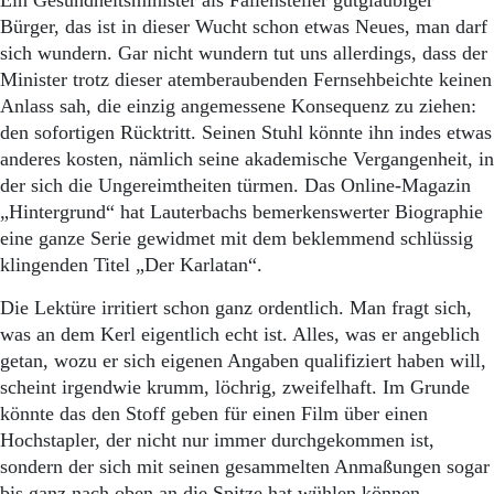
Ein Gesundheitsminister als Fallensteller gutgläubiger
Bürger, das ist in dieser Wucht schon etwas Neues, man darf
sich wundern. Gar nicht wundern tut uns allerdings, dass der
Minister trotz dieser atemberaubenden Fernsehbeichte keinen
Anlass sah, die einzig angemessene Konsequenz zu ziehen:
den sofortigen Rücktritt. Seinen Stuhl könnte ihn indes etwas
anderes kosten, nämlich seine akademische Vergangenheit, in
der sich die Ungereimtheiten türmen. Das Online-Magazin
„Hintergrund“ hat Lauterbachs bemerkenswerter Biographie
eine ganze Serie gewidmet mit dem beklemmend schlüssig
klingenden Titel „Der Karlatan“.
Die Lektüre irritiert schon ganz ordentlich. Man fragt sich,
was an dem Kerl eigentlich echt ist. Alles, was er angeblich
getan, wozu er sich eigenen Angaben qualifiziert haben will,
scheint irgendwie krumm, löchrig, zweifelhaft. Im Grunde
könnte das den Stoff geben für einen Film über einen
Hochstapler, der nicht nur immer durchgekommen ist,
sondern der sich mit seinen gesammelten Anmaßungen sogar
bis ganz nach oben an die Spitze hat wühlen können.