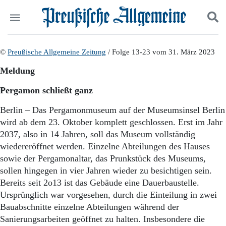
Politik
©
Preußische Allgemeine Zeitung
Suchen und finden
/ Folge 13-23 vom 31. März 2023
Kultur
Meldung
Wirtschaft
Panorama
Pergamon schließt ganz
Gesellschaft
Leben
Berlin – Das Pergamonmuseum auf der Museumsinsel Berlin
Geschichte
wird ab dem 23. Oktober komplett geschlossen. Erst im Jahr
Ostpreußen
2037, also in 14 Jahren, soll das Museum vollständig
Pommern
wiedereröffnet werden. Einzelne Abteilungen des Hauses
Berlin-Brandenburg
sowie der Pergamonaltar, das Prunkstück des Museums,
Schlesien
sollen hingegen in vier Jahren wieder zu besichtigen sein.
Danzig und Westpreußen
Bereits seit 2o13 ist das Gebäude eine Dauerbaustelle.
Bücher
Ursprünglich war vorgesehen, durch die Einteilung in zwei
Start
Bauabschnitte einzelne Abteilungen während der
Wer wir sind
Sanierungsarbeiten geöffnet zu halten. Insbesondere die