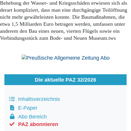
Aktuelle Ausgabe
Behebung der Wasser- und Kriegsschäden erwiesen sich als
Abonnenten-Login
derart kompliziert, dass man eine durchgängige Teilöffnung
Abonnent werden
nicht mehr gewährleisten konnte. Die Baumaßnahmen, die
Abo Prämien
etwa 1,5 Milliarden Euro betragen werden, umfassen unter
Archiv
anderem den Bau eines neuen, vierten Flügels sowie ein
Mediadaten
Verbindungsstück zum Bode- und Neuen Museum.tws
Kontakt
Impressum
Datenschutz
Die aktuelle PAZ 32/2026
Inhaltsverzeichnis
E-Paper
Abo Bereich
PAZ abonnieren