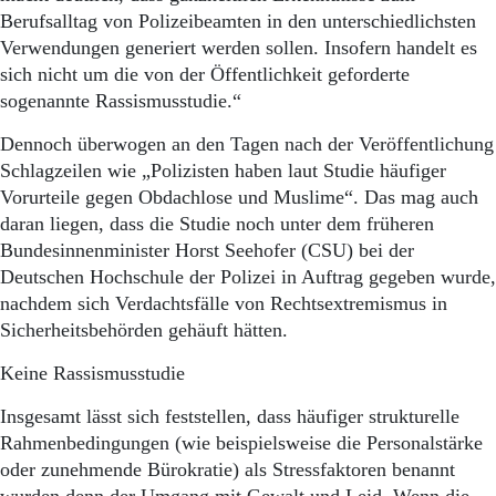
Aktuelle Ausgabe
Berufsalltag von Polizeibeamten in den unterschiedlichsten
Abonnenten-Login
Verwendungen generiert werden sollen. Insofern handelt es
Abonnent werden
sich nicht um die von der Öffentlichkeit geforderte
Abo Prämien
Archiv
sogenannte Rassismusstudie.“
Mediadaten
Dennoch überwogen an den Tagen nach der Veröffentlichung
Kontakt
Schlagzeilen wie „Polizisten haben laut Studie häufiger
Impressum
Vorurteile gegen Obdachlose und Muslime“. Das mag auch
Datenschutz
daran liegen, dass die Studie noch unter dem früheren
Bundesinnenminister Horst Seehofer (CSU) bei der
Deutschen Hochschule der Polizei in Auftrag gegeben wurde,
nachdem sich Verdachtsfälle von Rechtsextremismus in
Sicherheitsbehörden gehäuft hätten.
Keine Rassismusstudie
Insgesamt lässt sich feststellen, dass häufiger strukturelle
Rahmenbedingungen (wie beispielsweise die Personalstärke
oder zunehmende Bürokratie) als Stressfaktoren benannt