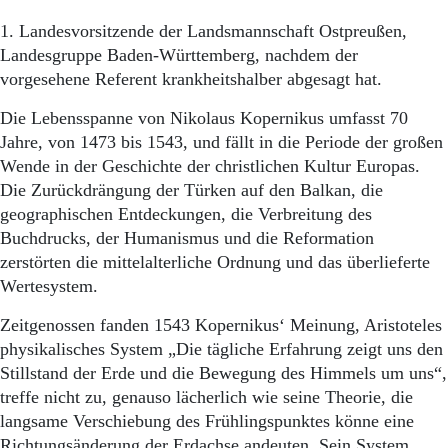
Aktuelle Ausgabe
Abonnenten-Login
1. Landesvorsitzende der Landsmannschaft Ostpreußen,
Abonnent werden
Landesgruppe Baden-Württemberg, nachdem der
Abo Prämien
vorgesehene Referent krankheitshalber abgesagt hat.
Archiv
Mediadaten
Die Lebensspanne von Nikolaus Kopernikus umfasst 70
Jahre, von 1473 bis 1543, und fällt in die Periode der großen
Kontakt
Wende in der Geschichte der christlichen Kultur Europas.
Impressum
Die Zurückdrängung der Türken auf den Balkan, die
Datenschutz
geographischen Entdeckungen, die Verbreitung des
Buchdrucks, der Humanismus und die Reformation
zerstörten die mittelalterliche Ordnung und das überlieferte
Wertesystem.
Zeitgenossen fanden 1543 Kopernikus‘ Meinung, Aristoteles
physikalisches System „Die tägliche Erfahrung zeigt uns den
Stillstand der Erde und die Bewegung des Himmels um uns“,
treffe nicht zu, genauso lächerlich wie seine Theorie, die
langsame Verschiebung des Frühlingspunktes könne eine
Richtungsänderung der Erdachse andeuten. Sein System