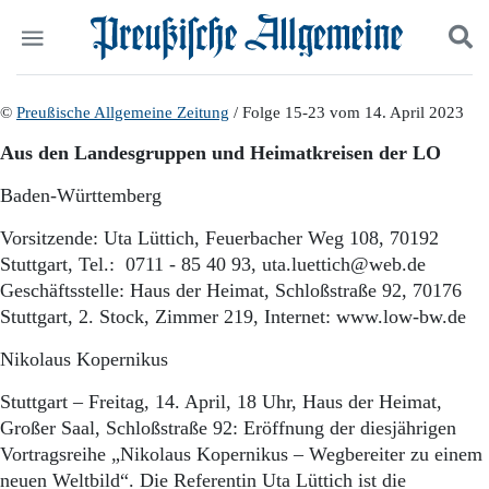
Politik
©
Preußische Allgemeine Zeitung
Suchen und finden
/ Folge 15-23 vom 14. April 2023
Kultur
Aus den Landesgruppen und Heimatkreisen der LO
Wirtschaft
Panorama
Baden-Württemberg
Gesellschaft
Leben
Vorsitzende: Uta Lüttich, Feuerbacher Weg 108, 70192
Geschichte
Stuttgart, Tel.: 0711 - 85 40 93, uta.luettich@web.de
Ostpreußen
Geschäftsstelle: Haus der Heimat, Schloßstraße 92, 70176
Pommern
Stuttgart, 2. Stock, Zimmer 219, Internet: www.low-bw.de
Berlin-Brandenburg
Schlesien
Nikolaus Kopernikus
Danzig und Westpreußen
Stuttgart – Freitag, 14. April, 18 Uhr, Haus der Heimat,
Bücher
Großer Saal, Schloßstraße 92: Eröffnung der diesjährigen
Start
Vortragsreihe „Nikolaus Kopernikus – Wegbereiter zu einem
Wer wir sind
neuen Weltbild“. Die Referentin Uta Lüttich ist die