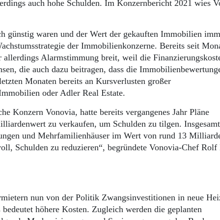
rdings auch hohe Schulden. Im Konzernbericht 2021 wies V
sch günstig waren und der Wert der gekauften Immobilien imm
e Wachstumsstrategie der Immobilienkonzerne. Bereits seit Mon
r allerdings Alarmstimmung breit, weil die Finanzierungskost
insen, die auch dazu beitragen, dass die Immobilienbewertung
 letzten Monaten bereits an Kursverlusten großer
mmobilien oder Adler Real Estate.
he Konzern Vonovia, hatte bereits vergangenes Jahr Pläne
iardenwert zu verkaufen, um Schulden zu tilgen. Insgesamt 
gen und Mehrfamilienhäuser im Wert von rund 13 Milliard
nvoll, Schulden zu reduzieren“, begründete Vonovia-Chef Rolf
ietern nun von der Politik Zwangsinvestitionen in neue He
s bedeutet höhere Kosten. Zugleich werden die geplanten