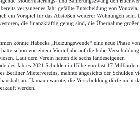
folgende Modernisierungs- und Sanierungszwang den Buchwer
 bereits vergangenes Jahr gefällte Entscheidung von Vonovia,
ch ein Vorspiel für das Abstoßen weiterer Wohnungen sein. 
nvestoren, die finanzkräftig genug sind, die Übernahme großer
hmen könnte Habecks „Heizungswende“ eine neue Phase von
n hatte schon vor einem Vierteljahr auf die hohe Verschuldung
esen. Laut dem Verein hatten die sechs landeseigenen
de des Jahres 2021 Schulden in Höhe von fast 17 Milliarden
es Berliner Mietervereins, mahnte angesichts der Schulden vi
haushalt an. Hamann warnte, die Verschuldung dürfe nicht d
erkauft werden.