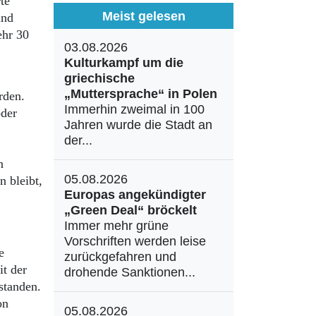
te
Meist gelesen
and
ehr 30
03.08.2026
Kulturkampf um die
griechische
„Muttersprache“ in Polen
rden.
Immerhin zweimal in 100
oder
Jahren wurde die Stadt an
der...
n
05.08.2026
n bleibt,
Europas angekündigter
„Green Deal“ bröckelt
Immer mehr grüne
Vorschriften werden leise
e
zurückgefahren und
t der
drohende Sanktionen...
standen.
on
05.08.2026