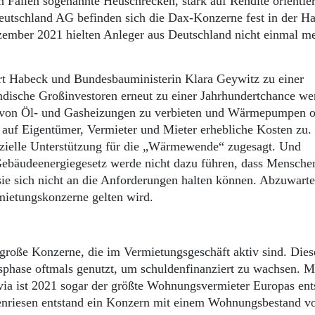
Fällen sogenannte Heuschrecken, stark auf Rendite orientier
eutschland AG befinden sich die Dax-Konzerne fest in der H
zember 2021 hielten Anleger aus Deutschland nicht einmal m
rt Habeck und Bundesbauministerin Klara Geywitz zu einer
dische Großinvestoren erneut zu einer Jahrhundertchance we
on von Öl- und Gasheizungen zu verbieten und Wärmepumpen 
auf Eigentümer, Vermieter und Mieter erhebliche Kosten zu.
nzielle Unterstützung für die „Wärmewende“ zugesagt. Und
Gebäudeenergiegesetz werde nicht dazu führen, dass Mensche
ie sich nicht an die Anforderungen halten können. Abzuwarte
mietungskonzerne gelten wird.
 große Konzerne, die im Vermietungsgeschäft aktiv sind. Dies
phase oftmals genutzt, um schuldenfinanziert zu wachsen. Mi
 ist 2021 sogar der größte Wohnungsvermieter Europas ent
nriesen entstand ein Konzern mit einem Wohnungsbestand v