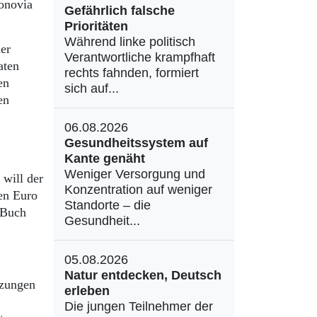
onovia
Gefährlich falsche
Prioritäten
Während linke politisch
er
Verantwortliche krampfhaft
aten
rechts fahnden, formiert
en
sich auf...
en
06.08.2026
Gesundheitssystem auf
Kante genäht
Weniger Versorgung und
will der
Konzentration auf weniger
en Euro
Standorte – die
 Buch
Gesundheit...
05.08.2026
Natur entdecken, Deutsch
izungen
erleben
Die jungen Teilnehmer der