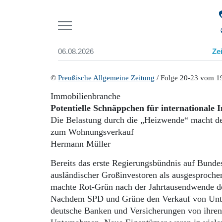
Pr
06.08.2026
Ze
Suchen und finden
Start
©
Preußische Allgemeine Zeitung
/ Folge 20-23 vom 1
Wer wir sind
Immobilienbranche
Aktuelle Ausgabe
Potentielle Schnäppchen für internationale 
Abonnenten-Login
Die Belastung durch die „Heizwende“ macht d
Abonnent werden
zum Wohnungsverkauf
Abo Prämien
Hermann Müller
Archiv
Mediadaten
Bereits das erste Regierungsbündnis auf Bunde
ausländischer Großinvestoren als ausgesproche
machte Rot-Grün nach der Jahrtausendwende d
Nachdem SPD und Grüne den Verkauf von Unterne
deutsche Banken und Versicherungen von ihren 