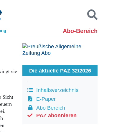
Abo-Bereich
ung
Kontakt
Impressum
Datenschutz
SUCHEN
Die aktuelle PAZ 32/2026
ingt sie
Inhaltsverzeichnis
 Sicht
E-Paper
teuern
Abo Bereich
ei.
PAZ abonnieren
ch
en