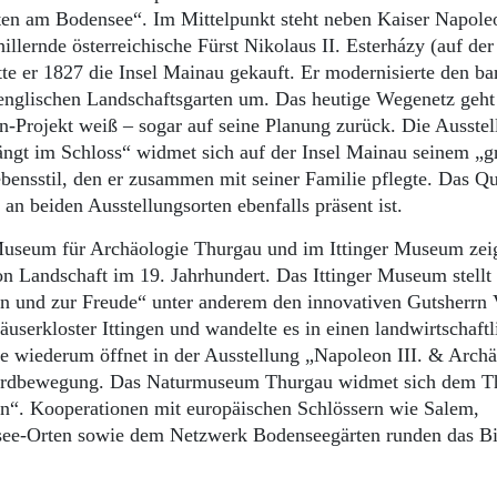
sten am Bodensee“. Im Mittelpunkt steht neben Kaiser Napoleo
llernde österreichische Fürst Nikolaus II. Esterházy (auf der
e er 1827 die Insel Mainau gekauft. Er modernisierte den b
englischen Landschaftsgarten um. Das heutige Wegenetz geht
-Projekt weiß – sogar auf seine Planung zurück. Die Ausstel
ängt im Schloss“ widmet sich auf der Insel Mainau seinem „
ensstil, den er zusammen mit seiner Familie pflegte. Das Qu
an beiden Ausstellungsorten ebenfalls präsent ist.
useum für Archäologie Thurgau und im Ittinger Museum zei
n Landschaft im 19. Jahrhundert. Das Ittinger Museum stellt 
n und zur Freude“ unter anderem den innovativen Gutsherrn 
täuserkloster Ittingen und wandelte es in einen landwirtschaft
 wiederum öffnet in der Ausstellung „Napoleon III. & Archä
n Erdbewegung. Das Naturmuseum Thurgau widmet sich dem 
gen“. Kooperationen mit europäischen Schlössern wie Salem,
see-Orten sowie dem Netzwerk Bodenseegärten runden das Bi