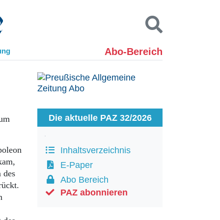
Abo-Bereich
ung
Kontakt
Impressum
Datenschutz
SUCHEN
Die aktuelle PAZ 32/2026
eum
poleon
Inhaltsverzeichnis
 kam,
E-Paper
n des
Abo Bereich
rückt.
PAZ abonnieren
n