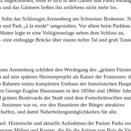
z angekommen, tobte er sich in den Gärten und Parks entlan
und das Gärtnern ließen ihn zeitlebens nicht mehr los.
m Sohn das Schlossgut Arenenberg am Schweizer Bodensee. S
sen und Park „à la mode“ umgestalten. Vor allem beim Parkbau
Mutter legte er eine Voltigieranlage neben dem Schloss an,
 – eine einbogige Brücke über einem tiefen Tal und grub Tunne
ms Arenenberg schildert den Werdegang des „grünen Fürsten
auf sein späteres Herzensprojekt als Kaiser der Franzosen: d
im Rahmen seines kompletten Umbaus der französischen Haupt
ren George-Eugène Haussmann in den 1850er und 1860er Jah
d grünen Boulevards der Stadt sind dem Fortschrittswillen un
 Ansinnen war es, vor den Haustüren der Bürger attraktive
schaffen, und damit Naherholungsmöglichkeiten für alle.
auf. Historische und aktuelle Aufnahmen der Pariser Parks so
heuren Mühen und Kosten, die für die Anlage von Bois de Vi