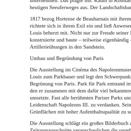
unternehmen. Das prägte ihn. Kaum in Konstan
heutigen Seeuferweges aus. Der Landschaftsbau 
1817 bezog Hortense de Beauharnais mit ihre
richtete sich in ihrem Exil ein und ließ Anwe
Louis beherzt mit. Nicht nur zur Freude seiner 
konstruierte und baute – teilweise eigenhändig
Artillerieübungen in den Sandstein.
Umbau und Begründung von Paris
Die Ausstellung im Cinéma des Napoleonmuseu
Louis zum Parkbauer und legt den Schwerpunkt 
Begrünung von Paris. Park für Park entstand 
den er zusammen mit dem dafür viel bekannte
umsetzte. Fast alle berühmten Pariser Parks un
Leidenschaft Napoleons III. zu verdanken. Sein
Grünflächen mit hoher Aufenthaltsqualität zu 
Die Ausstellung schlägt ein großes Bilderbuch 
Zeitungsausschnitte veranschaulichen die unge