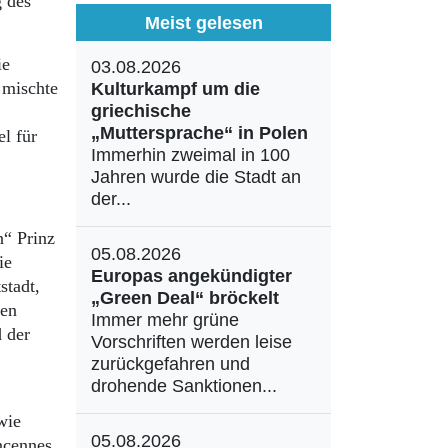
g des
Meist gelesen
ie
03.08.2026
 mischte
Kulturkampf um die
griechische
„Muttersprache“ in Polen
l für
Immerhin zweimal in 100
Jahren wurde die Stadt an
der...
“ Prinz
05.08.2026
ie
Europas angekündigter
stadt,
„Green Deal“ bröckelt
ren
Immer mehr grüne
d der
Vorschriften werden leise
zurückgefahren und
drohende Sanktionen...
wie
05.08.2026
ncennes,