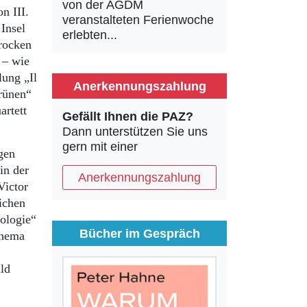
von der AGDM
n III.
veranstalteten Ferienwoche
 Insel
erlebten...
arocken
 – wie
lung „Il
Anerkennungszahlung
grünen“
artett
Gefällt Ihnen die PAZ?
Dann unterstützen Sie uns
gern mit einer
gen
in der
Anerkennungszahlung
Victor
lichen
ologie“
Bücher im Gespräch
Thema
ld