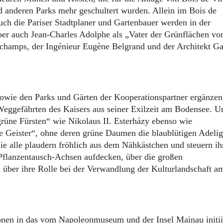
 anderen Parks mehr geschultert wurden. Allein im Bois de
h die Pariser Stadtplaner und Gartenbauer werden in der
er auch Jean-Charles Adolphe als „Vater der Grünflächen von
eschamps, der Ingénieur Eugène Belgrand und der Architekt Ga
 sowie den Parks und Gärten der Kooperationspartner ergänzen
eggefährten des Kaisers aus seiner Exilzeit am Bodensee. U
grüne Fürsten“ wie Nikolaus II. Esterházy ebenso wie
te Geister“, ohne deren grüne Daumen die blaublütigen Adeli
 alle plaudern fröhlich aus dem Nähkästchen und steuern ih
 Pflanzentausch-Achsen aufdecken, über die großen
über ihre Rolle bei der Verwandlung der Kulturlandschaft a
tionen in das vom Napoleonmuseum und der Insel Mainau initii