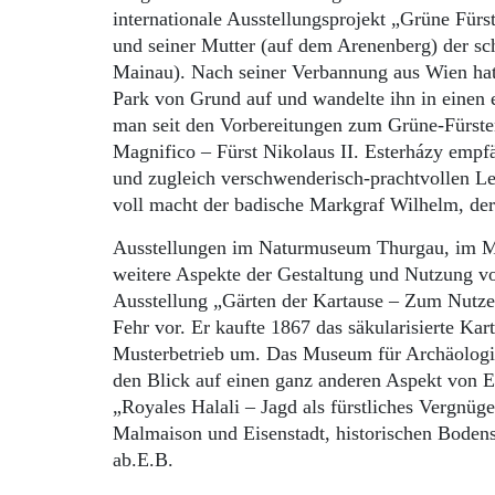
internationale Ausstellungsprojekt „Grüne Für
und seiner Mutter (auf dem Arenenberg) der schi
Mainau). Nach seiner Verbannung aus Wien hatt
Park von Grund auf und wandelte ihn in einen 
man seit den Vorbereitungen zum Grüne-Fürsten
Magnifico – Fürst Nikolaus II. Esterházy empf
und zugleich verschwenderisch-prachtvollen Leb
voll macht der badische Markgraf Wilhelm, der 
Ausstellungen im Naturmuseum Thurgau, im M
weitere Aspekte der Gestaltung und Nutzung vo
Ausstellung „Gärten der Kartause – Zum Nutze
Fehr vor. Er kaufte 1867 das säkularisierte Kar
Musterbetrieb um. Das Museum für Archäologie
den Blick auf einen ganz anderen Aspekt vo
„Royales Halali – Jagd als fürstliches Vergnü
Malmaison und Eisenstadt, historischen Boden
ab.E.B.