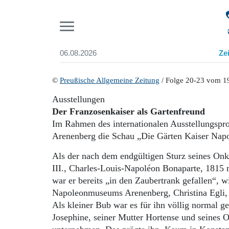
Pr
06.08.2026
Ze
Suchen und finden
Start
©
Preußische Allgemeine Zeitung
/ Folge 20-23 vom 1
Wer wir sind
Ausstellungen
Aktuelle Ausgabe
Der Franzosenkaiser als Gartenfreund
Abonnenten-Login
Im Rahmen des internationalen Ausstellungsp
Abonnent werden
Arenenberg die Schau „Die Gärten Kaiser Napo
Abo Prämien
Archiv
Als der nach dem endgültigen Sturz seines Onk
Mediadaten
III., Charles-Louis-Napoléon Bonaparte, 1815 
war er bereits „in den Zaubertrank gefallen“, w
Napoleonmuseums Arenenberg, Christina Egli, 
Als kleiner Bub war es für ihn völlig normal g
Josephine, seiner Mutter Hortense und seines O