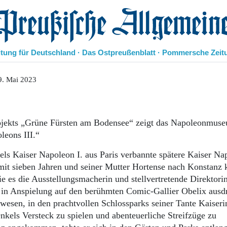
eußische Allgemeine Zeitung
itung für Deutschland · Das Ostpreußenblatt · Pommersche Zeit
Politik
9. Mai 2023
Kultur
Wirtschaft
Panorama
rojekts „Grüne Fürsten am Bodensee“ zeigt das Napoleonmus
Gesellschaft
leons III.“
Leben
Geschichte
els Kaiser Napoleon I. aus Paris verbannte spätere Kaiser Na
Ostpreußen
mit sieben Jahren und seiner Mutter Hortense nach Konstanz
Pommern
ie es die Ausstellungsmacherin und stellvertretende Direktori
Berlin-Brandenburg
in Anspielung auf den berühmten Comic-Gallier Obelix ausd
Schlesien
Danzig und Westpreußen
ewesen, in den prachtvollen Schlossparks seiner Tante Kaiseri
Bücher
nkels Versteck zu spielen und abenteuerliche Streifzüge zu