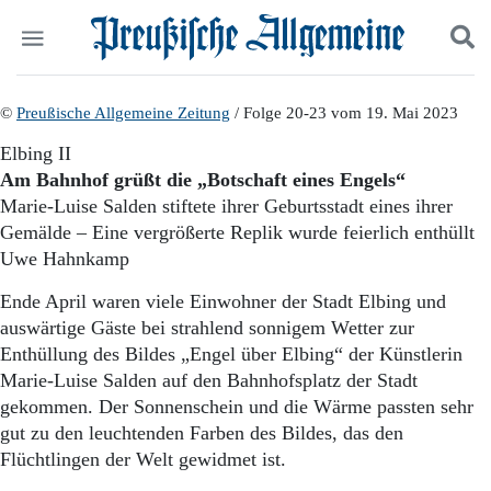
Politik
©
Preußische Allgemeine Zeitung
Suchen und finden
/ Folge 20-23 vom 19. Mai 2023
Kultur
Elbing II
Wirtschaft
Am Bahnhof grüßt die „Botschaft eines Engels“
Panorama
Marie-Luise Salden stiftete ihrer Geburtsstadt eines ihrer
Gesellschaft
Gemälde – Eine vergrößerte Replik wurde feierlich enthüllt
Leben
Uwe Hahnkamp
Geschichte
Ostpreußen
Ende April waren viele Einwohner der Stadt Elbing und
Pommern
auswärtige Gäste bei strahlend sonnigem Wetter zur
Berlin-Brandenburg
Enthüllung des Bildes „Engel über Elbing“ der Künstlerin
Schlesien
Danzig und Westpreußen
Marie-Luise Salden auf den Bahnhofsplatz der Stadt
Bücher
gekommen. Der Sonnenschein und die Wärme passten sehr
gut zu den leuchtenden Farben des Bildes, das den
Start
Flüchtlingen der Welt gewidmet ist.
Wer wir sind