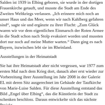
Aktuelle Ausgabe
Salden ist 1939 in Elbing geboren, sie wurde in der dortigen
Abonnenten-Login
Frauenkirche getauft, und musste die Stadt am Ende des
Abonnent werden
Zweiten Weltkriegs verlassen. „Ich erinnere mich noch an
Abo Prämien
unser Haus und das Meer, wenn wir nach Kahlberg gefahren
Archiv
sind“, sagte sie und ergänzte zu ihrer Flucht: „Zum Glück
Mediadaten
waren wir vor dem eigentlichen Einmarsch der Roten Armee
Kontakt
in die Stadt schon nach Stolp evakuiert worden und mussten
Impressum
dort nur noch auf meine Mutter warten.“ Dann ging es nach
Datenschutz
Bayern, inzwischen lebt sie im Rheinland.
Ausstellungen in der Heimatstadt
Sie hat ihre Heimatstadt aber nicht vergessen, war 1977 zum
ersten Mal nach dem Krieg dort, danach aber erst wieder zur
Vorbereitung ihrer Ausstellung im Jahr 2008 in der Galerie
EL mit deren Sitz ausgerechnet im Gebäude der Taufkirche
von Marie-Luise Salden. Für diese Ausstellung entstand das
Bild „Engel über Elbing“, das die Künstlerin der Stadt zu
schenken beschloss. Daraus entwickelte sich das nächste