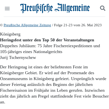
Politik
©
Preußische Allgemeine Zeitung
Suchen und finden
/ Folge 21-23 vom 26. Mai 2023
Kultur
Königsberg
Wirtschaft
Heringsfest unter den Top 50 der Veranstaltungen
Panorama
Doppeltes Jubiläum: 75 Jahre Fischereiexpeditionen und
Gesellschaft
105-jähriges eines Nationalgerichts
Leben
Jurij Tschernyschew
Geschichte
Ostpreußen
Der Heringstag ist eines der beliebtesten Feste im
Pommern
Königsberger Gebiet. Er wird auf der Promenade des
Berlin-Brandenburg
Ozeanmuseums in Königsberg gefeiert. Ursprünglich wurde
Schlesien
Danzig und Westpreußen
dieser Feiertag anlässlich des Beginns der jährlichen
Bücher
Fischereisaison im Frühjahr ins Leben gerufen. Inzwischen
zieht das jährlich am Pregel stattfindende Fest viele Besucher
Start
an.
Wer wir sind