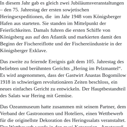
Aktuelle Ausgabe
In diesem Jahr gab es gleich zwei Jubiläumsveranstaltungen
Abonnenten-Login
– den 75. Jahrestag der ersten sowjetischen
Abonnent werden
Heringsexpeditionen, die im Jahr 1948 vom Königsberger
Abo Prämien
Hafen aus starteten. Sie standen im Mittelpunkt der
Archiv
Feierlichkeiten. Damals fuhren die ersten Schiffe von
Mediadaten
Königsberg aus auf den Atlantik und markierten damit den
Kontakt
Beginn der Fischereiflotte und der Fischereiindustrie in der
Impressum
Königsberger Exklave.
Datenschutz
Das zweite zu feiernde Ereignis galt dem 105. Jahrestag des
beliebten und berühmten Gerichts „Hering im Pelzmantel“.
Es wird angenommen, dass der Gastwirt Anastas Bogomilow
1918 in schwierigen revolutionären Zeiten beschloss, ein
neues einfaches Gericht zu entwickeln. Der Hauptbestandteil
des Salats war Hering mit Gemüse.
Das Ozeanmuseum hatte zusammen mit seinem Partner, dem
Verband der Gastronomen und Hoteliers, einen Wettbewerb
für die originellste Dekoration des Heringssalats veranstaltet.