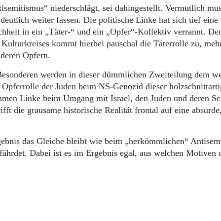
ntisemitismus“ niederschlägt, sei dahingestellt. Vermutlich m
eutlich weiter fassen. Die politische Linke hat sich tief eine
hheit in ein „Täter-“ und ein „Opfer“-Kollektiv verrannt. De
Kulturkreises kommt hierbei pauschal die Täterrolle zu, meh
 deren Opfern.
 Besonderen werden in dieser dümmlichen Zweiteilung dem w
e Opferrolle der Juden beim NS-Genozid dieser holzschnittart
mmen Linke beim Umgang mit Israel, den Juden und deren Sc
fft die grausame historische Realität frontal auf eine absurde
Ergebnis das Gleiche bleibt wie beim „herkömmlichen“ Antisem
efährdet. Dabei ist es im Ergebnis egal, aus welchen Motiven 