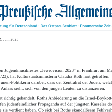
eußische Allgemeine Zeitung
itung für Deutschland · Das Ostpreußenblatt · Pommersche Zeit
Politik
. Juni 2023
Kultur
Wirtschaft
Panorama
Gesellschaft
Leben
en Jugendmusikfestes „Jewrovision 2023“ in Frankfurt am Ma
Geschichte
3), hat Kulturstaatsministerin Claudia Roth hart getroffen.
Ostpreußen
nen-Politikerin darüber, dass der Zentralrat der Juden, welc
Pommern
Anlass sieht, sich von den jungen Leuten zu distanzieren.
Berlin-Brandenburg
Schlesien
t richtig gehandelt. Roths Anbiederung an die Israel-Boykott
Danzig und Westpreußen
fen judenfeindlicher Propaganda auf der jüngsten Kasseler d
Bücher
ie sie verdient haben. Ob sich bei Roths skandalösem Fehlverh