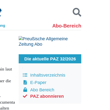
Abo-Bereich
ung
Kontakt
Impressum
Datenschutz
SUCHEN
Die aktuelle PAZ 32/2026
in laut
Inhaltsverzeichnis
her die
E-Paper
Abo Bereich
-
PAZ abonnieren
ocumenta
alten