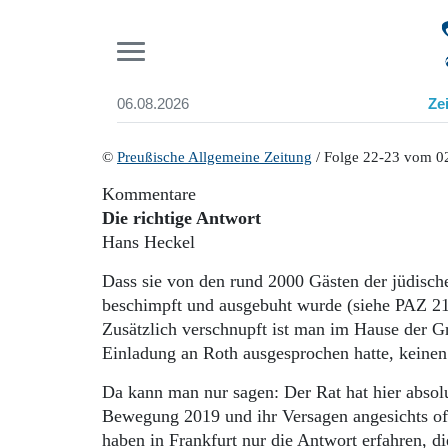
Pr
06.08.2026
Ze
Suchen und finden
Start
©
Preußische Allgemeine Zeitung
/ Folge 22-23 vom 02
Wer wir sind
Kommentare
Aktuelle Ausgabe
Die richtige Antwort
Abonnenten-Login
Hans Heckel
Abonnent werden
Abo Prämien
Dass sie von den rund 2000 Gästen der jüdisch
Archiv
beschimpft und ausgebuht wurde (siehe PAZ 21/2
Mediadaten
Zusätzlich verschnupft ist man im Hause der Grü
Einladung an Roth ausgesprochen hatte, keinen 
Da kann man nur sagen: Der Rat hat hier absolu
Bewegung 2019 und ihr Versagen angesichts of
haben in Frankfurt nur die Antwort erfahren, d