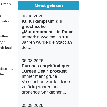
uss man
Meist gelesen
n
03.08.2026
r oder
Kulturkampf um die
griechische
„Muttersprache“ in Polen
eißen
Immerhin zweimal in 100
igen
Jahren wurde die Stadt an
hicksal
der...
,
05.08.2026
Europas angekündigter
itismus.
„Green Deal“ bröckelt
die
Immer mehr grüne
Vorschriften werden leise
zurückgefahren und
drohende Sanktionen...
05.08.2026