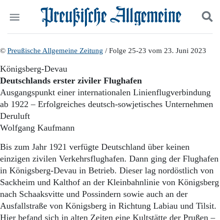
Politik
©
Preußische Allgemeine Zeitung
Suchen und finden
/ Folge 25-23 vom 23. Juni 2023
Kultur
Königsberg-Devau
Wirtschaft
Deutschlands erster ziviler Flughafen
Panorama
Ausgangspunkt einer internationalen Linienflugverbindung
Gesellschaft
ab 1922 – Erfolgreiches deutsch-sowjetisches Unternehmen
Leben
Deruluft
Geschichte
Ostpreußen
Wolfgang Kaufmann
Pommern
Bis zum Jahr 1921 verfügte Deutschland über keinen
Berlin-Brandenburg
einzigen zivilen Verkehrsflughafen. Dann ging der Flughafen
Schlesien
Danzig und Westpreußen
in Königsberg-Devau in Betrieb. Dieser lag nordöstlich von
Bücher
Sackheim und Kalthof an der Kleinbahnlinie von Königsberg
nach Schaaksvitte und Possindern sowie auch an der
Start
Ausfallstraße von Königsberg in Richtung Labiau und Tilsit.
Wer wir sind
Hier befand sich in alten Zeiten eine Kultstätte der Prußen –