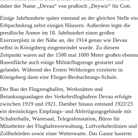
Aktuelle Ausgabe
daher der Name „Devau“ von prußisch „Deywis“ für Gott.
Abonnenten-Login
Abonnent werden
Einige Jahrhunderte später entstand an der gleichen Stelle ein
Abo Prämien
Erbpachtskrug nebst einigen Häusern. Außerdem legte die
Archiv
preußische Armee im 18. Jahrhundert einen großen
Mediadaten
Exerzierplatz in der Nähe an, der 1914 genau wie Devau
Kontakt
selbst in Königsberg eingemeindet wurde. Zu diesem
Impressum
Zeitpunkt waren auf der 1500 mal 1000 Meter großen ebenen
Datenschutz
Rasenfläche auch einige Militärflugzeuge gestartet und
gelandet. Während des Ersten Weltkrieges existierte in
Königsberg dann eine Flieger-Beobachtungs-Schule.
Der Bau der Flugzeughallen, Werkstätten und
Betankungsanlagen des Verkehrsflughafens Devau erfolgte
zwischen 1919 und 1921. Darüber hinaus entstand 1922/23
ein dreistöckiges Empfangs- und Abfertigungsgebäude mit
Schalterhalle, Wartesaal, Telegrafenstation, Büros für
Mitarbeiter der Flughafenverwaltung, Luftverkehrslinien und
Zollbehörden sowie einer Wetterwarte. Das Ganze basierte