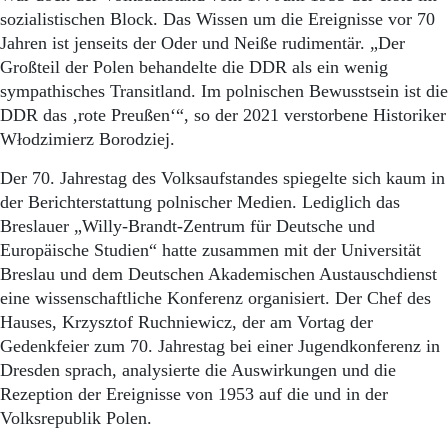
Aktuelle Ausgabe
sozialistischen Block. Das Wissen um die Ereignisse vor 70
Abonnenten-Login
Jahren ist jenseits der Oder und Neiße rudimentär. „Der
Abonnent werden
Großteil der Polen behandelte die DDR als ein wenig
Abo Prämien
Archiv
sympathisches Transitland. Im polnischen Bewusstsein ist die
Mediadaten
DDR das ‚rote Preußen‘“, so der 2021 verstorbene Historiker
Włodzimierz Borodziej.
Kontakt
Impressum
Der 70. Jahrestag des Volksaufstandes spiegelte sich kaum in
Datenschutz
der Berichterstattung polnischer Medien. Lediglich das
Breslauer „Willy-Brandt-Zentrum für Deutsche und
Europäische Studien“ hatte zusammen mit der Universität
Breslau und dem Deutschen Akademischen Austauschdienst
eine wissenschaftliche Konferenz organisiert. Der Chef des
Hauses, Krzysztof Ruchniewicz, der am Vortag der
Gedenkfeier zum 70. Jahrestag bei einer Jugendkonferenz in
Dresden sprach, analysierte die Auswirkungen und die
Rezeption der Ereignisse von 1953 auf die und in der
Volksrepublik Polen.