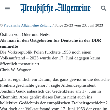
Politik
©
Preußische Allgemeine Zeitung
Suchen und finden
/ Folge 25-23 vom 23. Juni 2023
Kultur
Östlich von Oder und Neiße
Wirtschaft
Als man in den Ostgebieten für Deutsche in der DDR
Panorama
sammelte
Gesellschaft
Die Volksrepublik Polen fürchtete 1953 noch einen
Leben
Volksaufstand – 2023 wurde der 17. Juni dagegen kaum
Geschichte
Ostpreußen
öffentlich thematisiert
Pommern
Chris W. Wagner
Berlin-Brandenburg
„Es ist eigentlich ein Datum, das ganz gewiss in die deutsche
Schlesien
Danzig und Westpreußen
Freiheitsgeschichte gehört“, sagte Altbundespräsident
Bücher
Joachim Gauk anlässlich der Gedenkfeier am 17. Juni in
Chemnitz. Aber gehört dieses Datum nicht auch ins
Start
kollektive Gedächtnis der europäischen Freiheitsgeschichte?
Wer wir sind
War doch der Volksaufstand vom 17. Juni 1953 der erste im