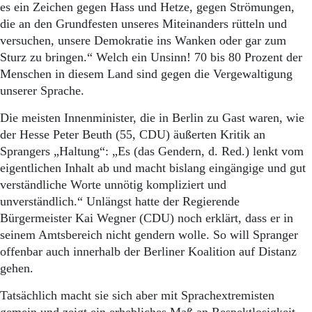
Aktuelle Ausgabe
es ein Zeichen gegen Hass und Hetze, gegen Strömungen,
Abonnenten-Login
die an den Grundfesten unseres Miteinanders rütteln und
Abonnent werden
versuchen, unsere Demokratie ins Wanken oder gar zum
Abo Prämien
Sturz zu bringen.“ Welch ein Unsinn! 70 bis 80 Prozent der
Archiv
Menschen in diesem Land sind gegen die Vergewaltigung
Mediadaten
unserer Sprache.
Kontakt
Die meisten Innenminister, die in Berlin zu Gast waren, wie
Impressum
der Hesse Peter Beuth (55, CDU) äußerten Kritik an
Datenschutz
Sprangers „Haltung“: „Es (das Gendern, d. Red.) lenkt vom
eigentlichen Inhalt ab und macht bislang eingängige und gut
verständliche Worte unnötig kompliziert und
unverständlich.“ Unlängst hatte der Regierende
Bürgermeister Kai Wegner (CDU) noch erklärt, dass er in
seinem Amtsbereich nicht gendern wolle. So will Spranger
offenbar auch innerhalb der Berliner Koalition auf Distanz
gehen.
Tatsächlich macht sie sich aber mit Sprachextremisten