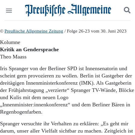
Politik
©
Preußische Allgemeine Zeitung
Suchen und finden
/ Folge 26-23 vom 30. Juni 2023
Kultur
Kolumne
Wirtschaft
Kritik an Gendersprache
Panorama
Theo Maass
Gesellschaft
Leben
Iris Spranger von der Berliner SPD ist Innensenatorin und
Geschichte
scheint gern provozieren zu wollen. Berlin ist Gastgeber der
Ostpreußen
dreitägigen Innenministerkonferenz (IMK). Als Gastgeberin
Pommern
der Frühjahrstagung „verzierte“ Spranger TV-Wände, Blöcke
Berlin-Brandenburg
und Kulis mit dem neuen Logo
Schlesien
Danzig und Westpreußen
„Innenminister:innenkonferenz“ und dem Berliner Bären in
Bücher
Regenbogenfarben.
Start
Spranger versuchte ihr Verhalten zu erklären: „Es geht mir
Wer wir sind
darum, unser aller Vielfalt sichtbar zu machen. Zeitgleich ist