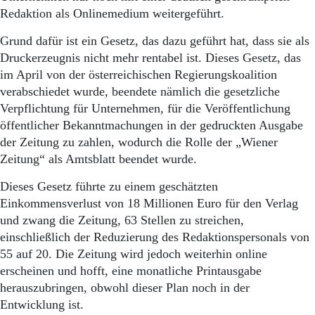
Aktuelle Ausgabe
Redaktion als Onlinemedium weitergeführt.
Abonnenten-Login
Abonnent werden
Grund dafür ist ein Gesetz, das dazu geführt hat, dass sie als
Abo Prämien
Druckerzeugnis nicht mehr rentabel ist. Dieses Gesetz, das
Archiv
im April von der österreichischen Regierungskoalition
Mediadaten
verabschiedet wurde, beendete nämlich die gesetzliche
Kontakt
Verpflichtung für Unternehmen, für die Veröffentlichung
Impressum
öffentlicher Bekanntmachungen in der gedruckten Ausgabe
Datenschutz
der Zeitung zu zahlen, wodurch die Rolle der „Wiener
Zeitung“ als Amtsblatt beendet wurde.
Dieses Gesetz führte zu einem geschätzten
Einkommensverlust von 18 Millionen Euro für den Verlag
und zwang die Zeitung, 63 Stellen zu streichen,
einschließlich der Reduzierung des Redaktionspersonals von
55 auf 20. Die Zeitung wird jedoch weiterhin online
erscheinen und hofft, eine monatliche Printausgabe
herauszubringen, obwohl dieser Plan noch in der
Entwicklung ist.