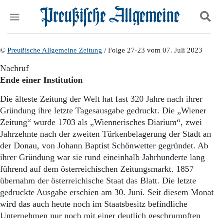
Politik
©
Preußische Allgemeine Zeitung
Suchen und finden
/ Folge 27-23 vom 07. Juli 2023
Kultur
Nachruf
Wirtschaft
Ende einer Institution
Panorama
Gesellschaft
Die älteste Zeitung der Welt hat fast 320 Jahre nach ihrer
Leben
Gründung ihre letzte Tagesausgabe gedruckt. Die „Wiener
Geschichte
Zeitung“ wurde 1703 als „Wiennerisches Diarium“, zwei
Ostpreußen
Jahrzehnte nach der zweiten Türkenbelagerung der Stadt an
Pommern
der Donau, von Johann Baptist Schönwetter gegründet. Ab
Berlin-Brandenburg
ihrer Gründung war sie rund eineinhalb Jahrhunderte lang
Schlesien
Danzig und Westpreußen
führend auf dem österreichischen Zeitungsmarkt. 1857
Bücher
übernahm der österreichische Staat das Blatt. Die letzte
gedruckte Ausgabe erschien am 30. Juni. Seit diesem Monat
Start
wird das auch heute noch im Staatsbesitz befindliche
Wer wir sind
Unternehmen nur noch mit einer deutlich geschrumpften