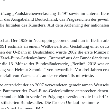
hriftzug „Paulskirchenverfassung 1849“ sowie im unteren Bere
r das Ausgabeland Deutschland, das Prägezeichen der jeweil
ie Initialen des Künstlers. Auf dem Außenring der nationalen
chat. Der 1959 in Neuruppin geborene und nun in Berlin arb
991 erstmals an einem Wettbewerb zur Gestaltung einer deut
hen der U-Bahn in Deutschland wurde 2002 die erste Münze 
er Zwei-Euro-Gedenkmünze „Bremen“ aus der Bundesländerser
er die 13. Münze der Bundesländerserie, „Berlin“. 2018 war e
ag von Helmut Schmidt“ verantwortlich. Vor drei Jahren ers
efall von Warschau“, an der er ebenfalls mitwirkte.
e entspricht der ab 2007 verwendeten gemeinsamen Wertseit
n Parameter der Zwei-Euro-Gedenkmünze entsprechen denen 
d enthält in vertiefter Prägung unverändert die Inschrift:
 stilisierten Bundesadler. Die für den Umlauf bestimmte
nen Stück betragen. PAZ