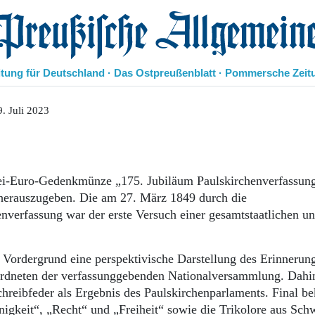
eußische Allgemeine Zeitung
itung für Deutschland · Das Ostpreußenblatt · Pommersche Zeit
Politik
. Juli 2023
Kultur
Wirtschaft
Panorama
Gesellschaft
wei-Euro-Gedenkmünze „175. Jubiläum Paulskirchenverfassun
Leben
 herauszugeben. Die am 27. März 1849 durch die
Geschichte
verfassung war der erste Versuch einer gesamtstaatlichen u
Ostpreußen
Pommern
Berlin-Brandenburg
 Vordergrund eine perspektivische Darstellung des Erinnerun
Schlesien
dneten der verfassunggebenden Nationalversammlung. Dahint
Danzig und Westpreußen
hreibfeder als Ergebnis des Paulskirchenparlaments. Final be
Bücher
inigkeit“, „Recht“ und „Freiheit“ sowie die Trikolore aus Sch