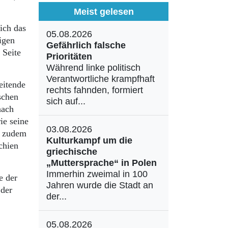
Meist gelesen
ich das
05.08.2026
igen
Gefährlich falsche
 Seite
Prioritäten
Während linke politisch
Verantwortliche krampfhaft
eitende
rechts fahnden, formiert
schen
sich auf...
nach
ie seine
03.08.2026
r zudem
Kulturkampf um die
chien
griechische
„Muttersprache“ in Polen
Immerhin zweimal in 100
e der
Jahren wurde die Stadt an
der
der...
05.08.2026