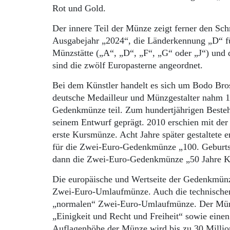
Rot und Gold.
Der innere Teil der Münze zeigt ferner den Sc
Ausgabejahr „2024“, die Länderkennung „D“ fü
Münzstätte („A“, „D“, „F“, „G“ oder „J“) und d
sind die zwölf Europasterne angeordnet.
Bei dem Künstler handelt es sich um Bodo Bros
deutsche Medailleur und Münzgestalter nahm 1
Gedenkmünze teil. Zum hundertjährigen Beste
seinem Entwurf geprägt. 2010 erschien mit d
erste Kursmünze. Acht Jahre später gestaltete 
für die Zwei-Euro-Gedenkmünze „100. Geburtst
dann die Zwei-Euro-Gedenkmünze „50 Jahre Kni
Die europäische und Wertseite der Gedenkmünz
Zwei-Euro-Umlaufmünze. Auch die technische
„normalen“ Zwei-Euro-Umlaufmünze. Der Münzran
„Einigkeit und Recht und Freiheit“ sowie einen
Auflagenhöhe der Münze wird bis zu 30 Millio