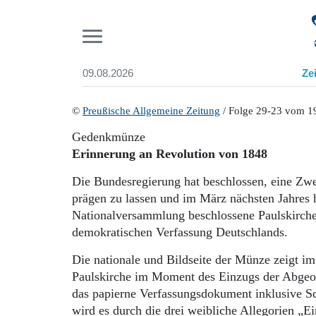
Pr
09.08.2026
Ze
Suchen und finden
Start
©
Preußische Allgemeine Zeitung
/ Folge 29-23 vom 19
Wer wir sind
Gedenkmünze
Aktuelle Ausgabe
Erinnerung an Revolution von 1848
Abonnenten-Login
Abonnent werden
Die Bundesregierung hat beschlossen, eine Z
Abo Prämien
prägen zu lassen und im März nächsten Jahres
Archiv
Nationalversammlung beschlossene Paulskirchen
Mediadaten
demokratischen Verfassung Deutschlands.
Die nationale und Bildseite der Münze zeigt im
Paulskirche im Moment des Einzugs der Abgeor
das papierne Verfassungsdokument inklusive Sc
wird es durch die drei weibliche Allegorien „E