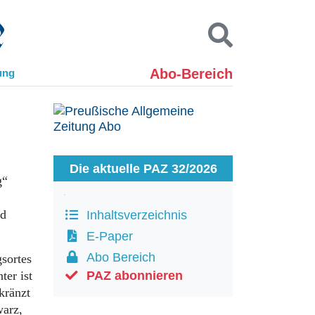
Abo-Bereich
ung
Kontakt
Impressum
Datenschutz
SUCHEN
Die aktuelle PAZ 32/2026
g“
nd
Inhaltsverzeichnis
E-Paper
Abo Bereich
gsortes
er ist
PAZ abonnieren
kränzt
warz,