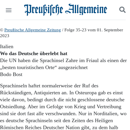
Politik
©
Preußische Allgemeine Zeitung
Suchen und finden
/ Folge 35-23 vom 01. September
2023
Kultur
Wirtschaft
Italien
Panorama
Wo das Deutsche überlebt hat
Gesellschaft
Die UN haben die Sprachinsel Zahre im Friaul als einen der
Leben
„besten touristischen Orte“ ausgezeichnet
Geschichte
Bodo Bost
Ostpreußen
Pommern
Sprachinseln haftet normalerweise der Ruf des
Berlin-Brandenburg
Rückständigen, Antiquierten an. In Osteuropa gab es einst
Schlesien
viele davon, bedingt durch die nicht geschlossene deutsche
Danzig und Westpreußen
Ostsiedlung. Aber im Gefolge von Krieg und Vertreibung
Bücher
sind sie dort fast alle verschwunden. Nur in Norditalien, wo
Start
es deutsche Sprachinseln seit den Zeiten des Heiligen
Wer wir sind
Römischen Reiches Deutscher Nation gibt, zu dem halb