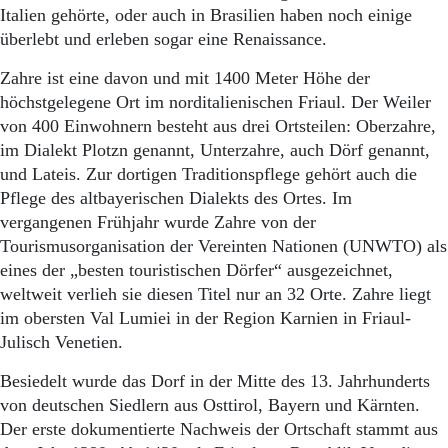
Aktuelle Ausgabe
Italien gehörte, oder auch in Brasilien haben noch einige
Abonnenten-Login
überlebt und erleben sogar eine Renaissance.
Abonnent werden
Abo Prämien
Zahre ist eine davon und mit 1400 Meter Höhe der
Archiv
höchstgelegene Ort im norditalienischen Friaul. Der Weiler
Mediadaten
von 400 Einwohnern besteht aus drei Ortsteilen: Oberzahre,
im Dialekt Plotzn genannt, Unterzahre, auch Dörf genannt,
Kontakt
Impressum
und Lateis. Zur dortigen Traditionspflege gehört auch die
Datenschutz
Pflege des altbayerischen Dialekts des Ortes. Im
vergangenen Frühjahr wurde Zahre von der
Tourismusorganisation der Vereinten Nationen (UNWTO) als
eines der „besten touristischen Dörfer“ ausgezeichnet,
weltweit verlieh sie diesen Titel nur an 32 Orte. Zahre liegt
im obersten Val Lumiei in der Region Karnien in Friaul-
Julisch Venetien.
Besiedelt wurde das Dorf in der Mitte des 13. Jahrhunderts
von deutschen Siedlern aus Osttirol, Bayern und Kärnten.
Der erste dokumentierte Nachweis der Ortschaft stammt aus