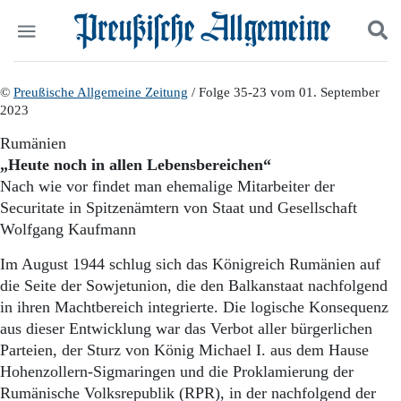
Politik
©
Preußische Allgemeine Zeitung
Suchen und finden
/ Folge 35-23 vom 01. September
2023
Kultur
Wirtschaft
Rumänien
Panorama
„Heute noch in allen Lebensbereichen“
Gesellschaft
Nach wie vor findet man ehemalige Mitarbeiter der
Leben
Securitate in Spitzenämtern von Staat und Gesellschaft
Geschichte
Wolfgang Kaufmann
Ostpreußen
Pommern
Im August 1944 schlug sich das Königreich Rumänien auf
Berlin-Brandenburg
die Seite der Sowjetunion, die den Balkanstaat nachfolgend
Schlesien
in ihren Machtbereich integrierte. Die logische Konsequenz
Danzig und Westpreußen
aus dieser Entwicklung war das Verbot aller bürgerlichen
Bücher
Parteien, der Sturz von König Michael I. aus dem Hause
Start
Hohenzollern-Sigmaringen und die Proklamierung der
Wer wir sind
Rumänische Volksrepublik (RPR), in der nachfolgend der