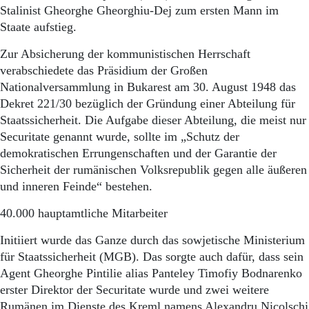
Aktuelle Ausgabe
Stalinist Gheorghe Gheorghiu-Dej zum ersten Mann im
Abonnenten-Login
Staate aufstieg.
Abonnent werden
Abo Prämien
Zur Absicherung der kommunistischen Herrschaft
Archiv
verabschiedete das Präsidium der Großen
Mediadaten
Nationalversammlung in Bukarest am 30. August 1948 das
Dekret 221/30 bezüglich der Gründung einer Abteilung für
Kontakt
Impressum
Staatssicherheit. Die Aufgabe dieser Abteilung, die meist nur
Datenschutz
Securitate genannt wurde, sollte im „Schutz der
demokratischen Errungenschaften und der Garantie der
Sicherheit der rumänischen Volksrepublik gegen alle äußeren
und inneren Feinde“ bestehen.
40.000 hauptamtliche Mitarbeiter
Initiiert wurde das Ganze durch das sowjetische Ministerium
für Staatssicherheit (MGB). Das sorgte auch dafür, dass sein
Agent Gheorghe Pintilie alias Panteley Timofiy Bodnarenko
erster Direktor der Securitate wurde und zwei weitere
Rumänen im Dienste des Kreml namens Alexandru Nicolschi