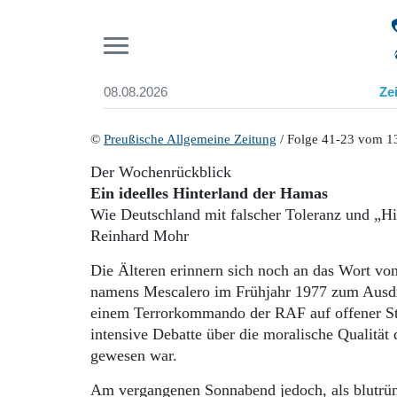
Pr
08.08.2026
Ze
Suchen und finden
Start
©
Preußische Allgemeine Zeitung
/ Folge 41-23 vom 1
Wer wir sind
Der Wochenrückblick
Aktuelle Ausgabe
Ein ideelles Hinterland der Hamas
Abonnenten-Login
Wie Deutschland mit falscher Toleranz und „Hil
Abonnent werden
Reinhard Mohr
Abo Prämien
Archiv
Die Älteren erinnern sich noch an das Wort vo
Mediadaten
namens Mescalero im Frühjahr 1977 zum Ausdr
einem Terrorkommando der RAF auf offener Str
intensive Debatte über die moralische Qualität
gewesen war.
Am vergangenen Sonnabend jedoch, als blutrüns