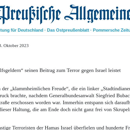
eußische Allgemeine Zeitung
itung für Deutschland · Das Ostpreußenblatt · Pommersche Zeit
Politik
3. Oktober 2023
Kultur
Wirtschaft
Panorama
fsgeldern“ seinen Beitrag zum Terror gegen Israel leistet
Gesellschaft
Leben
Geschichte
n der „klammheimlichen Freude“, die ein linker „Stadtindiane
Ostpreußen
uck brachte, nachdem Generalbundesanwalt Siegfried Bubac
Pommern
aße erschossen worden war. Immerhin entspann sich daraufh
Berlin-Brandenburg
 dieser Haltung, die am Ende doch nicht ganz frei von Skrupel
Schlesien
Danzig und Westpreußen
Bücher
tige Terroristen der Hamas Israel überfielen und hunderte F