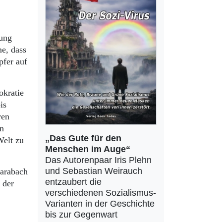
rung
me, dass
pfer auf
okratie
is
ren
en
„Das Gute für den
Welt zu
Menschen im Auge“
Das Autorenpaar Iris Plehn
und Sebastian Weirauch
karabach
entzaubert die
 der
verschiedenen Sozialismus-
Varianten in der Geschichte
bis zur Gegenwart