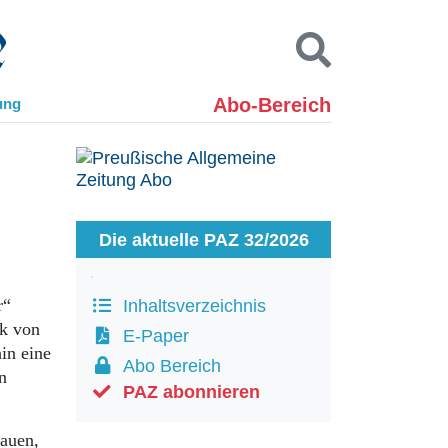
Abo-Bereich
ung
Kontakt
Impressum
Datenschutz
SUCHEN
Die aktuelle PAZ 32/2026
r“
Inhaltsverzeichnis
k von
E-Paper
in eine
Abo Bereich
n
PAZ abonnieren
rauen,