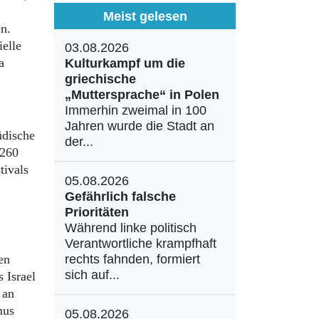
Meist gelesen
en.
ielle
03.08.2026
a
Kulturkampf um die
griechische
„Muttersprache“ in Polen
Immerhin zweimal in 100
Jahren wurde die Stadt an
üdische
der...
 260
tivals
05.08.2026
Gefährlich falsche
Prioritäten
Während linke politisch
Verantwortliche krampfhaft
en
rechts fahnden, formiert
sich auf...
 Israel
 an
mus
05.08.2026