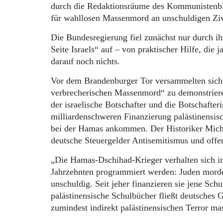
durch die Redaktionsräume des Kommunistenblä
für wahllosen Massenmord an unschuldigen Ziv
Die Bundesregierung fiel zunächst nur durch ihr
Seite Israels“ auf – von praktischer Hilfe, die
darauf noch nichts.
Vor dem Brandenburger Tor versammelten sic
verbrecherischen Massenmord“ zu demonstrieren
der israelische Botschafter und die Botschafter
milliardenschweren Finanzierung palästinensis
bei der Hamas ankommen. Der Historiker Micha
deutsche Steuergelder Antisemitismus und offe
„Die Hamas-Dschihad-Krieger verhalten sich in
Jahrzehnten programmiert werden: Juden morde
unschuldig. Seit jeher finanzieren sie jene Sc
palästinensische Schulbücher fließt deutsches G
zumindest indirekt palästinensischen Terror mas