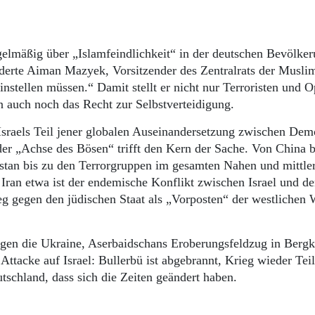
elmäßig über „Islamfeindlichkeit“ in der deutschen Bevölke
rderte Aiman Mazyek, Vorsitzender des Zentralrats der Musli
instellen müssen.“ Damit stellt er nicht nur Terroristen und O
en auch noch das Recht zur Selbstverteidigung.
Israels Teil jener globalen Auseinandersetzung zwischen Dem
 der „Achse des Bösen“ trifft den Kern der Sache. Von China b
stan bis zu den Terrorgruppen im gesamten Nahen und mittle
 Iran etwa ist der endemische Konflikt zwischen Israel und d
g gegen den jüdischen Staat als „Vorposten“ der westlichen 
gen die Ukraine, Aserbaidschans Eroberungsfeldzug in Berg
Attacke auf Israel: Bullerbü ist abgebrannt, Krieg wieder Teil
schland, dass sich die Zeiten geändert haben.