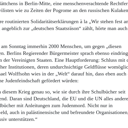
ttchens in Berlin-Mitte, eine menschenverachtende Rechtfer
ilisten wie zu Zeiten der Pogrome an den russischen Kulaken
e routinierten Solidaritätserklärungen à la „Wir stehen fest a
 ja angeblich zur „deutschen Staatsräson“ zählt, hörte man auc
h am Sonntag immerhin 2000 Menschen, um gegen „diesen
. Berlins Regierender Bürgermeister sprach ebenso eindring
in der Vereinigten Staaten. Eine Hauptforderung: Schluss mit 
cher Institutionen, deren undurchsichtige Geldflüsse womögli
el Wolffsohn wies in der „Welt“ darauf hin, dass eben auch
ne Judenfeindschaft gefördert würden:
 diesem Krieg genau so, wie sie durch ihre Schulbücher seit
nd. Daran sind Deutschland, die EU und die UN alles andere
hulbücher mit Anleitungen zum Judenmord. Nicht nur in
eld, auch in palästinensische und befreundete Organisationen
siv unterstützen.“