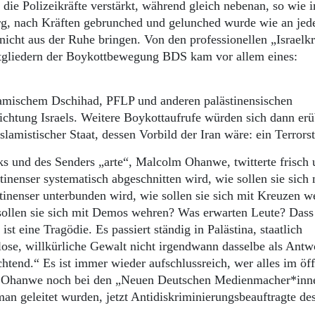
ie Polizeikräfte verstärkt, während gleich nebenan, so wie i
erg, nach Kräften gebrunched und gelunched wurde wie an je
nicht aus der Ruhe bringen. Von den professionellen „Israelkr
gliedern der Boykottbewegung BDS kam vor allem eines:
lamischem Dschihad, PFLP und anderen palästinensischen
ichtung Israels. Weitere Boykottaufrufe würden sich dann erü
islamistischer Staat, dessen Vorbild der Iran wäre: ein Terrors
s und des Senders „arte“, Malcolm Ohanwe, twitterte frisch 
nenser systematisch abgeschnitten wird, wie sollen sie sich 
inenser unterbunden wird, wie sollen sie sich mit Kreuzen w
ollen sie sich mit Demos wehren? Was erwarten Leute? Dass
t eine Tragödie. Es passiert ständig in Palästina, staatlich
lose, willkürliche Gewalt nicht irgendwann dasselbe als Antw
chtend.“ Es ist immer wieder aufschlussreich, wer alles im öff
ist Ohanwe noch bei den „Neuen Deutschen Medienmacher*inn
an geleitet wurden, jetzt Antidiskriminierungsbeauftragte de