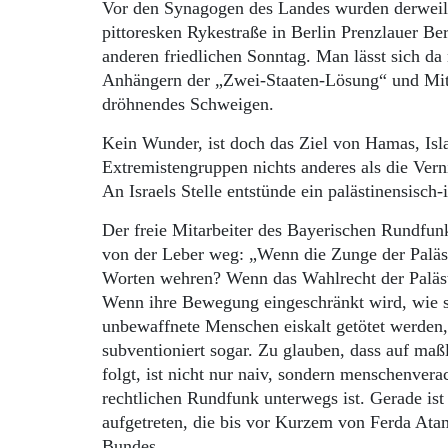
Vor den Synagogen des Landes wurden derweil d
pittoresken Rykestraße in Berlin Prenzlauer B
anderen friedlichen Sonntag. Man lässt sich da 
Anhängern der „Zwei-Staaten-Lösung“ und Mit
dröhnendes Schweigen.
Kein Wunder, ist doch das Ziel von Hamas, Is
Extremistengruppen nichts anderes als die Vern
An Israels Stelle entstünde ein palästinensisch-
Der freie Mitarbeiter des Bayerischen Rundfunk
von der Leber weg: „Wenn die Zunge der Palästi
Worten wehren? Wenn das Wahlrecht der Paläst
Wenn ihre Bewegung eingeschränkt wird, wie s
unbewaffnete Menschen eiskalt getötet werden, is
subventioniert sogar. Zu glauben, dass auf maß
folgt, ist nicht nur naiv, sondern menschenvera
rechtlichen Rundfunk unterwegs ist. Gerade 
aufgetreten, die bis vor Kurzem von Ferda Atam
Bundes.