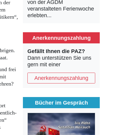
von der AGDM
n der
veranstalteten Ferienwoche
dem
erlebten...
itikern“,
Anerkennungszahlung
brigen.
Gefällt Ihnen die PAZ?
taat.
Dann unterstützen Sie uns
gern mit einer
und frei
mit
Anerkennungszahlung
ehren?
Bücher im Gespräch
ort
entlich-
en“
s