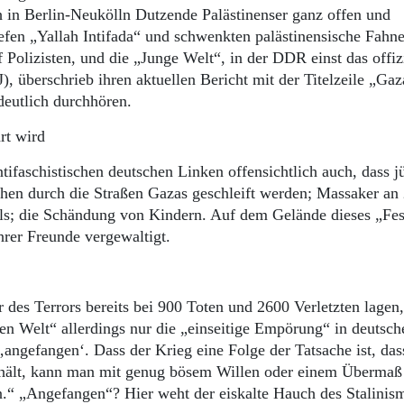
h in Berlin-Neukölln Dutzende Palästinenser ganz offen und
riefen „Yallah Intifada“ und schwenkten palästinensische Fahn
 Polizisten, und die „Junge Welt“, in der DDR einst das offiz
, überschrieb ihren aktuellen Bericht mit der Titelzeile „Gaz
deutlich durchhören.
ärt wird
ifaschistischen deutschen Linken offensichtlich auch, dass j
ichen durch die Straßen Gazas geschleift werden; Massaker an
als; die Schändung von Kindern. Auf dem Gelände dieses „Fes
rer Freunde vergewaltigt.
es Terrors bereits bei 900 Toten und 2600 Verletzten lagen,
n Welt“ allerdings nur die „einseitige Empörung“ in deutsch
ngefangen‘. Dass der Krieg eine Folge der Tatsache ist, dass
zt hält, kann man mit genug bösem Willen oder einem Übermaß
.“ „Angefangen“? Hier weht der eiskalte Hauch des Stalinis