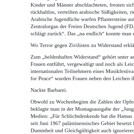
Kinder und Männer abschlachteten, freuten sic
rückhaltlos, verteilten arabische Süßigkeiten, 
Arabische Jugendliche warfen Pflastersteine auf
Zentralorgan der Freien Deutschen Jugend (FDJ)
schlägt zurück“. Das „na endlich“ konnte man 
Wo Terror gegen Zivilisten zu Widerstand erkl
Zum „heldenhaften Widerstand“ gehört unter ant
Frauen entführt, vergewaltigt und noch als Le
internationalen Teilnehmern eines Musikfestiv
for Peace“ wurden Frauen neben den Leichen ih
Nackte Barbarei.
Obwohl zu Wochenbeginn die Zahlen der Opfer d
beklagte man in der Montagsausgabe der „Junge
Medien: „Für Schlichtdenkende hat die Hamas ‚a
seit Juni 1967 palästinensisches Gebiet beset
Dummheit und Gleichgültigkeit auch ignorieren